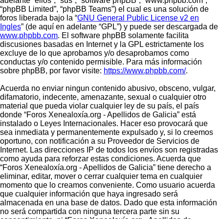
adelante “ellos”, “sus”, “software phpBB”, “www.phpbb.com”,
“phpBB Limited”, “phpBB Teams”) el cual es una solución de
foros liberada bajo la “
GNU General Public License v2 en
Ingles
” (de aquí en adelante “GPL”) y puede ser descargada de
www.phpbb.com
. El software phpBB solamente facilita
discusiones basadas en Internet y la GPL estrictamente los
excluye de lo que aprobamos y/o desaprobamos como
conductas y/o contenido permisible. Para más información
sobre phpBB, por favor visite:
https://www.phpbb.com/
.
Acuerda no enviar ningun contenido abusivo, obsceno, vulgar,
difamatorio, indecente, amenazante, sexual o cualquier otro
material que pueda violar cualquier ley de su país, el país
donde “Foros Xenealoxía.org - Apellidos de Galicia” está
instalado o Leyes Internacionales. Hacer eso provocará que
sea inmediata y permanentemente expulsado y, si lo creemos
oportuno, con notificación a su Proveedor de Servicios de
Internet. Las direcciones IP de todos los envíos son registradas
como ayuda para reforzar estas condiciones. Acuerda que
“Foros Xenealoxía.org - Apellidos de Galicia” tiene derecho a
eliminar, editar, mover o cerrar cualquier tema en cualquier
momento que lo creamos conveniente. Como usuario acuerda
que cualquier información que haya ingresado será
almacenada en una base de datos. Dado que esta información
no será compartida con ninguna tercera parte sin su