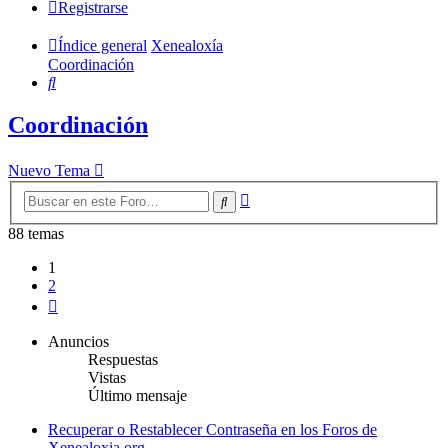
Registrarse
Índice general
Xenealoxía
Coordinación
Buscar
Coordinación
Nuevo Tema
Búsqueda
Buscar
avanzada
88 temas
1
2
Siguiente
Anuncios
Respuestas
Vistas
Último mensaje
Recuperar o Restablecer Contraseña en los Foros de
Xenealoxia.org