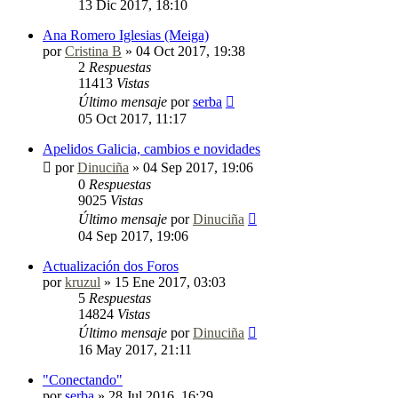
13 Dic 2017, 18:10
Ana Romero Iglesias (Meiga)
por
Cristina B
»
04 Oct 2017, 19:38
2
Respuestas
11413
Vistas
Último mensaje
por
serba
05 Oct 2017, 11:17
Apelidos Galicia, cambios e novidades
por
Dinuciña
»
04 Sep 2017, 19:06
0
Respuestas
9025
Vistas
Último mensaje
por
Dinuciña
04 Sep 2017, 19:06
Actualización dos Foros
por
kruzul
»
15 Ene 2017, 03:03
5
Respuestas
14824
Vistas
Último mensaje
por
Dinuciña
16 May 2017, 21:11
"Conectando"
por
serba
»
28 Jul 2016, 16:29