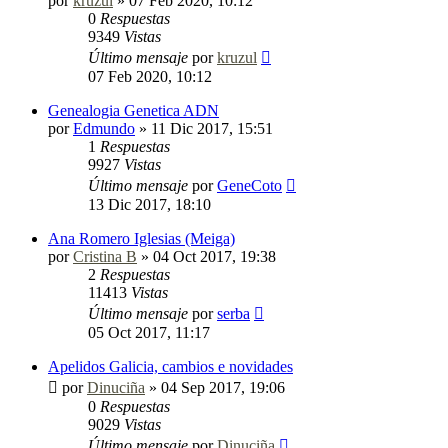
por
kruzul
»
07 Feb 2020, 10:12
0
Respuestas
9349
Vistas
Último mensaje
por
kruzul
07 Feb 2020, 10:12
Genealogia Genetica ADN
por
Edmundo
»
11 Dic 2017, 15:51
1
Respuestas
9927
Vistas
Último mensaje
por
GeneCoto
13 Dic 2017, 18:10
Ana Romero Iglesias (Meiga)
por
Cristina B
»
04 Oct 2017, 19:38
2
Respuestas
11413
Vistas
Último mensaje
por
serba
05 Oct 2017, 11:17
Apelidos Galicia, cambios e novidades
por
Dinuciña
»
04 Sep 2017, 19:06
0
Respuestas
9029
Vistas
Último mensaje
por
Dinuciña