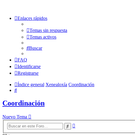
Enlaces rápidos
Temas sin respuesta
Temas activos
Buscar
FAQ
Identificarse
Registrarse
Índice general
Xenealoxía
Coordinación
Buscar
Coordinación
Nuevo Tema
Búsqueda
Buscar
avanzada