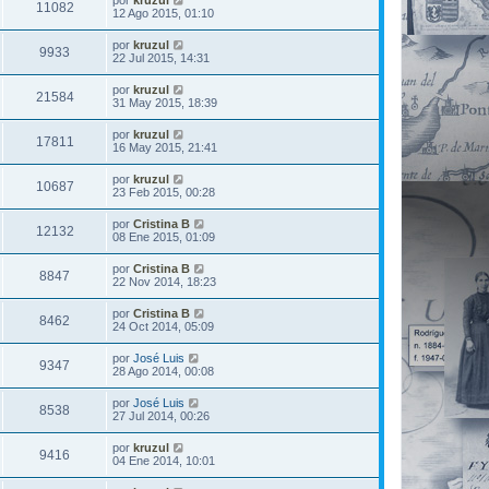
por
kruzul
11082
12 Ago 2015, 01:10
por
kruzul
9933
22 Jul 2015, 14:31
por
kruzul
21584
31 May 2015, 18:39
por
kruzul
17811
16 May 2015, 21:41
por
kruzul
10687
23 Feb 2015, 00:28
por
Cristina B
12132
08 Ene 2015, 01:09
por
Cristina B
8847
22 Nov 2014, 18:23
por
Cristina B
8462
24 Oct 2014, 05:09
por
José Luis
9347
28 Ago 2014, 00:08
por
José Luis
8538
27 Jul 2014, 00:26
por
kruzul
9416
04 Ene 2014, 10:01