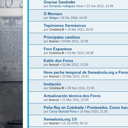
Gracias Sandrafer
por
fernando rodriguez novo
»
13 Jun 2012, 13:39
O Morrazo
por
Meiga
»
16 Dic 2004, 14:43
Topónimos Xermánicos
por
Cristina B
»
19 Abr 2012, 20:01
Principales cambios
por
kruzul
»
04 Abr 2012, 13:39
Foro Espantoso
por
Cristina B
»
03 Abr 2012, 03:38
Estilo dos Foros
por
kruzul
»
01 Abr 2012, 13:35
Hoxe peche temporal de Xenealoxía.org e Foro
por
kruzul
»
23 Mar 2012, 19:41
Invitación
por
Cristina B
»
28 Nov 2011, 21:55
Actualización técnica dos Foros
por
kruzul
»
21 Mar 2011, 23:25
Peña Rey en Cotobade / Pontevedra. Como hac
por
Clovis Manoel Pena
»
16 May 2010, 21:35
Xenealoxia.org 3.0
por
kruzul
»
13 Jul 2009, 06:19