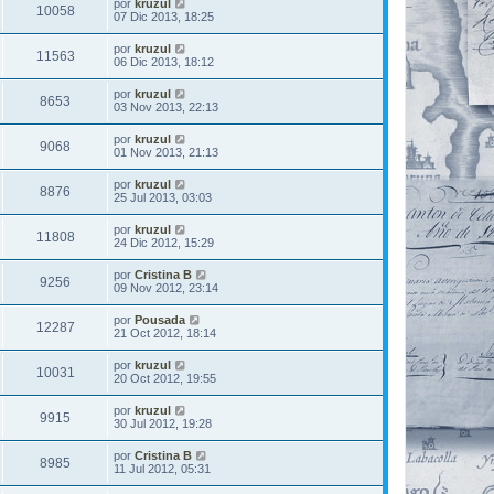
por
kruzul
10058
07 Dic 2013, 18:25
por
kruzul
11563
06 Dic 2013, 18:12
por
kruzul
8653
03 Nov 2013, 22:13
por
kruzul
9068
01 Nov 2013, 21:13
por
kruzul
8876
25 Jul 2013, 03:03
por
kruzul
11808
24 Dic 2012, 15:29
por
Cristina B
9256
09 Nov 2012, 23:14
por
Pousada
12287
21 Oct 2012, 18:14
por
kruzul
10031
20 Oct 2012, 19:55
por
kruzul
9915
30 Jul 2012, 19:28
por
Cristina B
8985
11 Jul 2012, 05:31