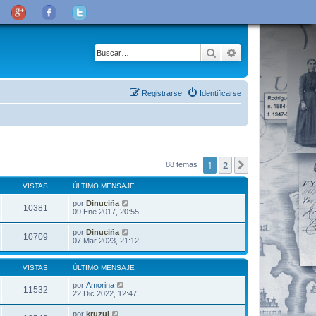
Buscar
Búsqueda avanza
Registrarse
Identificarse
1
2
Siguiente
88 temas
VISTAS
ÚLTIMO MENSAJE
por
Dinuciña
10381
09 Ene 2017, 20:55
por
Dinuciña
10709
07 Mar 2023, 21:12
VISTAS
ÚLTIMO MENSAJE
por
Amorina
11532
22 Dic 2022, 12:47
por
kruzul