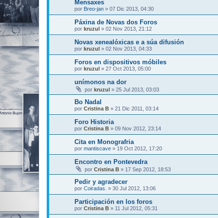
Mensaxes
por
Breo-jan
»
07 Dic 2013, 04:30
Páxina de Novas dos Foros
por
kruzul
»
02 Nov 2013, 21:12
Novas xenealóxicas e a súa difusión
por
kruzul
»
02 Nov 2013, 04:33
Foros en dispositivos móbiles
por
kruzul
»
27 Oct 2013, 05:00
unímonos na dor
por
kruzul
»
25 Jul 2013, 03:03
Bo Nadal
por
Cristina B
»
21 Dic 2011, 03:14
Foro Historia
por
Cristina B
»
09 Nov 2012, 23:14
Cita en Monografria
por
mantiscave
»
19 Oct 2012, 17:20
Encontro en Pontevedra
por
Cristina B
»
17 Sep 2012, 18:53
Pedir y agradecer
por
Coiradas.
»
30 Jul 2012, 13:06
Participación en los foros
por
Cristina B
»
11 Jul 2012, 05:31