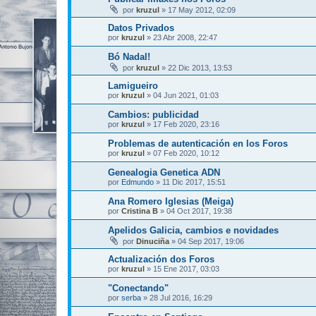
por
kruzul
»
17 May 2012, 02:09
Datos Privados
por
kruzul
»
23 Abr 2008, 22:47
Bó Nadal!
por
kruzul
»
22 Dic 2013, 13:53
Lamigueiro
por
kruzul
»
04 Jun 2021, 01:03
Cambios: publicidad
por
kruzul
»
17 Feb 2020, 23:16
Problemas de autenticación en los Foros
por
kruzul
»
07 Feb 2020, 10:12
Genealogia Genetica ADN
por
Edmundo
»
11 Dic 2017, 15:51
Ana Romero Iglesias (Meiga)
por
Cristina B
»
04 Oct 2017, 19:38
Apelidos Galicia, cambios e novidades
por
Dinuciña
»
04 Sep 2017, 19:06
Actualización dos Foros
por
kruzul
»
15 Ene 2017, 03:03
"Conectando"
por
serba
»
28 Jul 2016, 16:29