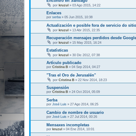
Encontro en Santiago
por
kruzul
»
03 Ago 2015, 14:22
Enlaces
por
serba
»
05 Jun 2015, 10:38
Actualización e posible fora de servicio do siti
por
kruzul
»
13 Abr 2015, 22:35
Recuperación mensajes perdidos desde Googl
por
kruzul
»
15 May 2015, 16:24
Estatísticas
por
kruzul
»
30 Dic 2012, 07:38
Artículo publicado
por
Cristina B
»
04 Sep 2014, 04:27
"Tras el Oro de Jerusalén"
por
Cristina B
»
22 Nov 2014, 18:23
Suspensión
por
Cristina B
»
24 Oct 2014, 05:09
Serba
por
José Luis
»
27 Ago 2014, 06:25
Cambio de nombre de usuario
por
José Luis
»
27 Jul 2014, 00:26
Mensaxes incompletas
por
kruzul
»
04 Ene 2014, 10:01