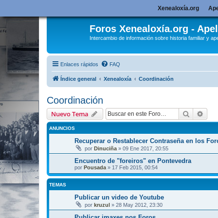
Xenealoxía.org
Ape
Foros Xenealoxía.org - Apel
Intercambio de información sobre historia familiar y ape
Enlaces rápidos
FAQ
Índice general
Xenealoxía
Coordinación
Coordinación
Buscar
Bús
Nuevo Tema
ANUNCIOS
Recuperar o Restablecer Contraseña en los For
por
Dinuciña
»
09 Ene 2017, 20:55
Encuentro de "foreiros" en Pontevedra
por
Pousada
»
17 Feb 2015, 00:54
TEMAS
Publicar un video de Youtube
por
kruzul
»
28 May 2012, 23:30
Publicar imaxes nos Foros