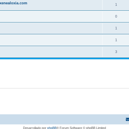
 xenealoxia.com
1
0
1
1
3
Desarrollado por
phpBB
® Forum Software © phpBB Limited