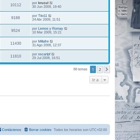
por
kruzul
10112
30 Jun 2009, 19:40
por
Tito11
9188
24 Abr 2009, 11:51
por
Lemos y Romay
9524
10 Mar 2009, 15:21
por
Millafre
11430
31 Ago 2008, 12:37
por
oscarlpf
11810
29 Jul 2008, 16:51
1
2
Siguiente
88 temas
Ir a
Contáctenos
Borrar cookies
Todos los horarios son
UTC+02:00