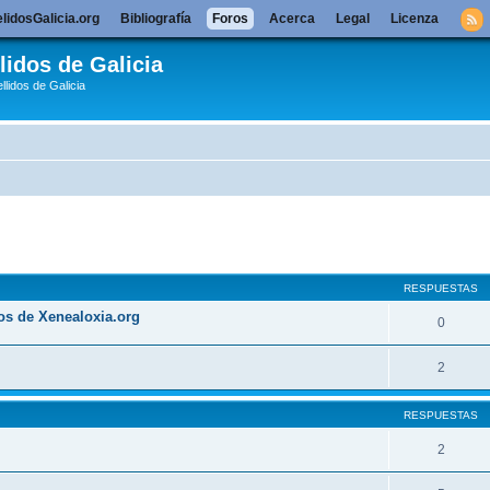
lidosGalicia.org
Bibliografía
Foros
Acerca
Legal
Licenza
lidos de Galicia
llidos de Galicia
queda avanzada
RESPUESTAS
os de Xenealoxia.org
0
2
RESPUESTAS
2