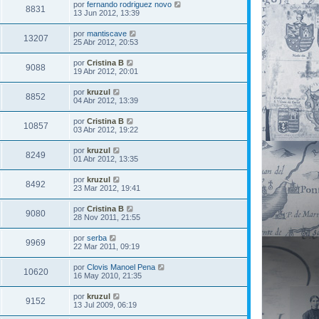
por
fernando rodriguez novo
8831
13 Jun 2012, 13:39
por
mantiscave
13207
25 Abr 2012, 20:53
por
Cristina B
9088
19 Abr 2012, 20:01
por
kruzul
8852
04 Abr 2012, 13:39
por
Cristina B
10857
03 Abr 2012, 19:22
por
kruzul
8249
01 Abr 2012, 13:35
por
kruzul
8492
23 Mar 2012, 19:41
por
Cristina B
9080
28 Nov 2011, 21:55
por
serba
9969
22 Mar 2011, 09:19
por
Clovis Manoel Pena
10620
16 May 2010, 21:35
por
kruzul
9152
13 Jul 2009, 06:19