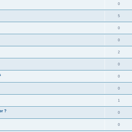
0
5
0
0
2
0
s
0
0
1
er ?
0
0