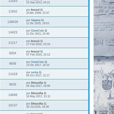
12543
23 Sep 2012, 03:21
por
kruzul
11832
23 Abr 2008, 22:47
por
Sapeira
138426
11 Dic 2025, 19:53
por
GeneCoto
14423
21 Dic 2021, 22:40
por
kruzul
11217
17 Feb 2020, 23:16
por
kruzul
9354
07 Feb 2020, 10:12
por
GeneCoto
9936
13 Dic 2017, 18:10
por
serba
11419
05 Oct 2017, 11:17
por
Dinuciña
9035
04 Sep 2017, 19:06
por
Dinuciña
14848
16 May 2017, 21:11
por
Dinuciña
10137
30 Jul 2016, 18:38