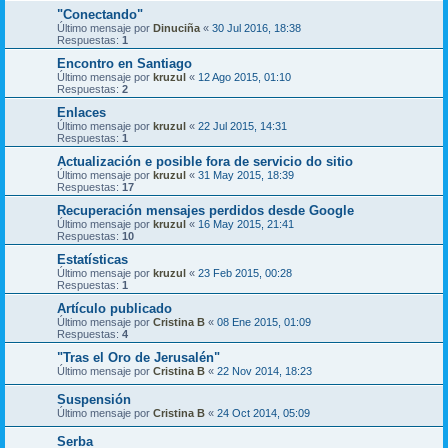
"Conectando"
Último mensaje por
Dinuciña
«
30 Jul 2016, 18:38
Respuestas:
1
Encontro en Santiago
Último mensaje por
kruzul
«
12 Ago 2015, 01:10
Respuestas:
2
Enlaces
Último mensaje por
kruzul
«
22 Jul 2015, 14:31
Respuestas:
1
Actualización e posible fora de servicio do sitio
Último mensaje por
kruzul
«
31 May 2015, 18:39
Respuestas:
17
Recuperación mensajes perdidos desde Google
Último mensaje por
kruzul
«
16 May 2015, 21:41
Respuestas:
10
Estatísticas
Último mensaje por
kruzul
«
23 Feb 2015, 00:28
Respuestas:
1
Artículo publicado
Último mensaje por
Cristina B
«
08 Ene 2015, 01:09
Respuestas:
4
"Tras el Oro de Jerusalén"
Último mensaje por
Cristina B
«
22 Nov 2014, 18:23
Suspensión
Último mensaje por
Cristina B
«
24 Oct 2014, 05:09
Serba