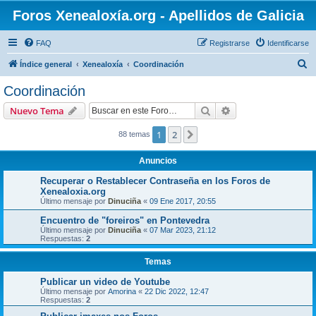
Foros Xenealoxía.org - Apellidos de Galicia
FAQ
Registrarse
Identificarse
B
Índice general
Xenealoxía
Coordinación
u
Coordinación
s
Buscar
Búsqueda avanzad
Nuevo Tema
c
a
1
2
Siguiente
88 temas
r
Anuncios
Recuperar o Restablecer Contraseña en los Foros de
Xenealoxia.org
Último mensaje por
Dinuciña
«
09 Ene 2017, 20:55
Encuentro de "foreiros" en Pontevedra
Último mensaje por
Dinuciña
«
07 Mar 2023, 21:12
Respuestas:
2
Temas
Publicar un video de Youtube
Último mensaje por
Amorina
«
22 Dic 2022, 12:47
Respuestas:
2