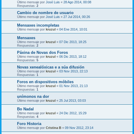
Último mensaje por
José Luis
«
28 Ago 2014, 00:08
Respuestas:
2
Cambio de nombre de usuario
Último mensaje por
José Luis
«
27 Jul 2014, 00:26
Mensaxes incompletas
Último mensaje por
kruzul
«
04 Ene 2014, 10:01
Mensaxes
Último mensaje por
kruzul
«
07 Dic 2013, 18:25
Respuestas:
2
Páxina de Novas dos Foros
Último mensaje por
kruzul
«
06 Dic 2013, 18:12
Respuestas:
5
Novas xenealóxicas e a súa difusión
Último mensaje por
kruzul
«
03 Nov 2013, 22:13
Respuestas:
1
Foros en dispositivos móbiles
Último mensaje por
kruzul
«
01 Nov 2013, 21:13
Respuestas:
1
unímonos na dor
Último mensaje por
kruzul
«
25 Jul 2013, 03:03
Bo Nadal
Último mensaje por
kruzul
«
24 Dic 2012, 15:29
Respuestas:
4
Foro Historia
Último mensaje por
Cristina B
«
09 Nov 2012, 23:14