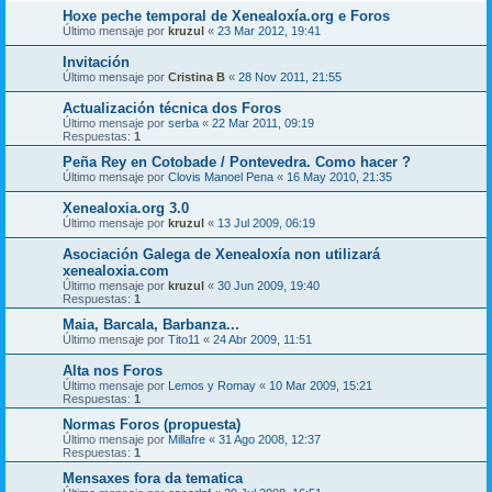
Hoxe peche temporal de Xenealoxía.org e Foros
Último mensaje por
kruzul
«
23 Mar 2012, 19:41
Invitación
Último mensaje por
Cristina B
«
28 Nov 2011, 21:55
Actualización técnica dos Foros
Último mensaje por
serba
«
22 Mar 2011, 09:19
Respuestas:
1
Peña Rey en Cotobade / Pontevedra. Como hacer ?
Último mensaje por
Clovis Manoel Pena
«
16 May 2010, 21:35
Xenealoxia.org 3.0
Último mensaje por
kruzul
«
13 Jul 2009, 06:19
Asociación Galega de Xenealoxía non utilizará
xenealoxia.com
Último mensaje por
kruzul
«
30 Jun 2009, 19:40
Respuestas:
1
Maia, Barcala, Barbanza...
Último mensaje por
Tito11
«
24 Abr 2009, 11:51
Alta nos Foros
Último mensaje por
Lemos y Romay
«
10 Mar 2009, 15:21
Respuestas:
1
Normas Foros (propuesta)
Último mensaje por
Millafre
«
31 Ago 2008, 12:37
Respuestas:
1
Mensaxes fora da tematica