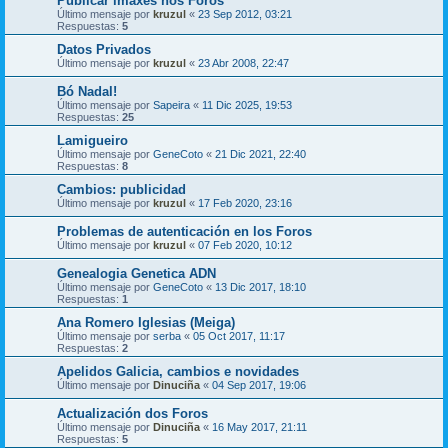
Publicar imaxes nos Foros
Último mensaje por
kruzul
«
23 Sep 2012, 03:21
Respuestas:
5
Datos Privados
Último mensaje por
kruzul
«
23 Abr 2008, 22:47
Bó Nadal!
Último mensaje por
Sapeira
«
11 Dic 2025, 19:53
Respuestas:
25
Lamigueiro
Último mensaje por
GeneCoto
«
21 Dic 2021, 22:40
Respuestas:
8
Cambios: publicidad
Último mensaje por
kruzul
«
17 Feb 2020, 23:16
Problemas de autenticación en los Foros
Último mensaje por
kruzul
«
07 Feb 2020, 10:12
Genealogia Genetica ADN
Último mensaje por
GeneCoto
«
13 Dic 2017, 18:10
Respuestas:
1
Ana Romero Iglesias (Meiga)
Último mensaje por
serba
«
05 Oct 2017, 11:17
Respuestas:
2
Apelidos Galicia, cambios e novidades
Último mensaje por
Dinuciña
«
04 Sep 2017, 19:06
Actualización dos Foros
Último mensaje por
Dinuciña
«
16 May 2017, 21:11
Respuestas:
5