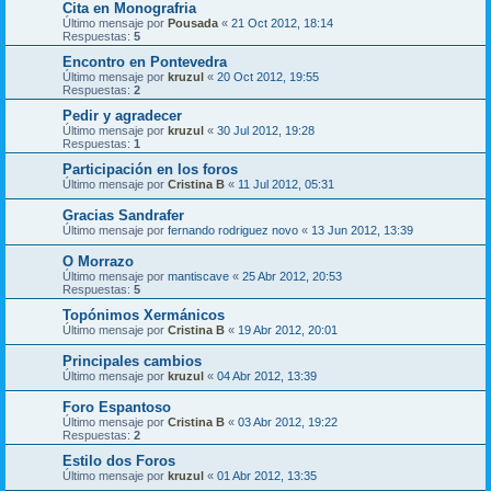
Cita en Monografria
Último mensaje por
Pousada
«
21 Oct 2012, 18:14
Respuestas:
5
Encontro en Pontevedra
Último mensaje por
kruzul
«
20 Oct 2012, 19:55
Respuestas:
2
Pedir y agradecer
Último mensaje por
kruzul
«
30 Jul 2012, 19:28
Respuestas:
1
Participación en los foros
Último mensaje por
Cristina B
«
11 Jul 2012, 05:31
Gracias Sandrafer
Último mensaje por
fernando rodriguez novo
«
13 Jun 2012, 13:39
O Morrazo
Último mensaje por
mantiscave
«
25 Abr 2012, 20:53
Respuestas:
5
Topónimos Xermánicos
Último mensaje por
Cristina B
«
19 Abr 2012, 20:01
Principales cambios
Último mensaje por
kruzul
«
04 Abr 2012, 13:39
Foro Espantoso
Último mensaje por
Cristina B
«
03 Abr 2012, 19:22
Respuestas:
2
Estilo dos Foros
Último mensaje por
kruzul
«
01 Abr 2012, 13:35