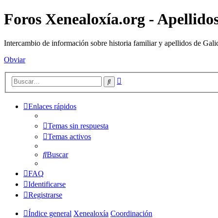
Foros Xenealoxía.org - Apellidos
Intercambio de información sobre historia familiar y apellidos de Gali
Obviar
Búsqueda
Buscar
avanzada
Enlaces rápidos
Temas sin respuesta
Temas activos
Buscar
FAQ
Identificarse
Registrarse
Índice general
Xenealoxía
Coordinación