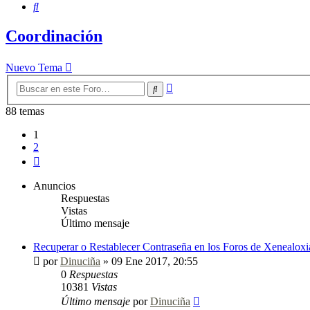
Buscar
Coordinación
Nuevo Tema
Búsqueda
Buscar
avanzada
88 temas
1
2
Siguiente
Anuncios
Respuestas
Vistas
Último mensaje
Recuperar o Restablecer Contraseña en los Foros de Xenealoxi
por
Dinuciña
»
09 Ene 2017, 20:55
0
Respuestas
10381
Vistas
Último mensaje
por
Dinuciña