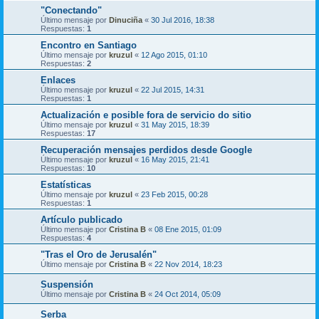
"Conectando"
Último mensaje por
Dinuciña
«
30 Jul 2016, 18:38
Respuestas:
1
Encontro en Santiago
Último mensaje por
kruzul
«
12 Ago 2015, 01:10
Respuestas:
2
Enlaces
Último mensaje por
kruzul
«
22 Jul 2015, 14:31
Respuestas:
1
Actualización e posible fora de servicio do sitio
Último mensaje por
kruzul
«
31 May 2015, 18:39
Respuestas:
17
Recuperación mensajes perdidos desde Google
Último mensaje por
kruzul
«
16 May 2015, 21:41
Respuestas:
10
Estatísticas
Último mensaje por
kruzul
«
23 Feb 2015, 00:28
Respuestas:
1
Artículo publicado
Último mensaje por
Cristina B
«
08 Ene 2015, 01:09
Respuestas:
4
"Tras el Oro de Jerusalén"
Último mensaje por
Cristina B
«
22 Nov 2014, 18:23
Suspensión
Último mensaje por
Cristina B
«
24 Oct 2014, 05:09
Serba