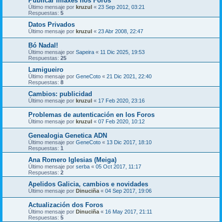
Publicar imaxes nos Foros
Último mensaje por
kruzul
«
23 Sep 2012, 03:21
Respuestas:
5
Datos Privados
Último mensaje por
kruzul
«
23 Abr 2008, 22:47
Bó Nadal!
Último mensaje por
Sapeira
«
11 Dic 2025, 19:53
Respuestas:
25
Lamigueiro
Último mensaje por
GeneCoto
«
21 Dic 2021, 22:40
Respuestas:
8
Cambios: publicidad
Último mensaje por
kruzul
«
17 Feb 2020, 23:16
Problemas de autenticación en los Foros
Último mensaje por
kruzul
«
07 Feb 2020, 10:12
Genealogia Genetica ADN
Último mensaje por
GeneCoto
«
13 Dic 2017, 18:10
Respuestas:
1
Ana Romero Iglesias (Meiga)
Último mensaje por
serba
«
05 Oct 2017, 11:17
Respuestas:
2
Apelidos Galicia, cambios e novidades
Último mensaje por
Dinuciña
«
04 Sep 2017, 19:06
Actualización dos Foros
Último mensaje por
Dinuciña
«
16 May 2017, 21:11
Respuestas:
5