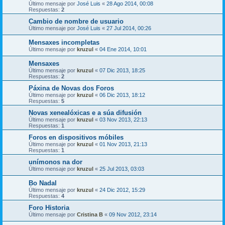
Último mensaje por
José Luis
«
28 Ago 2014, 00:08
Respuestas:
2
Cambio de nombre de usuario
Último mensaje por
José Luis
«
27 Jul 2014, 00:26
Mensaxes incompletas
Último mensaje por
kruzul
«
04 Ene 2014, 10:01
Mensaxes
Último mensaje por
kruzul
«
07 Dic 2013, 18:25
Respuestas:
2
Páxina de Novas dos Foros
Último mensaje por
kruzul
«
06 Dic 2013, 18:12
Respuestas:
5
Novas xenealóxicas e a súa difusión
Último mensaje por
kruzul
«
03 Nov 2013, 22:13
Respuestas:
1
Foros en dispositivos móbiles
Último mensaje por
kruzul
«
01 Nov 2013, 21:13
Respuestas:
1
unímonos na dor
Último mensaje por
kruzul
«
25 Jul 2013, 03:03
Bo Nadal
Último mensaje por
kruzul
«
24 Dic 2012, 15:29
Respuestas:
4
Foro Historia
Último mensaje por
Cristina B
«
09 Nov 2012, 23:14