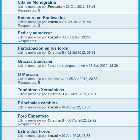
Cita en Monografria
Último mensaje por
Pousada
«
21 Oct 2012, 18:14
Respuestas:
5
Encontro en Pontevedra
Último mensaje por
kruzul
«
20 Oct 2012, 19:55
Respuestas:
2
Pedir y agradecer
Último mensaje por
kruzul
«
30 Jul 2012, 19:28
Respuestas:
1
Participación en los foros
Último mensaje por
Cristina B
«
11 Jul 2012, 05:31
Gracias Sandrafer
Último mensaje por
fernando rodriguez novo
«
13 Jun 2012, 13:39
O Morrazo
Último mensaje por
mantiscave
«
25 Abr 2012, 20:53
Respuestas:
5
Topónimos Xermánicos
Último mensaje por
Cristina B
«
19 Abr 2012, 20:01
Principales cambios
Último mensaje por
kruzul
«
04 Abr 2012, 13:39
Foro Espantoso
Último mensaje por
Cristina B
«
03 Abr 2012, 19:22
Respuestas:
2
Estilo dos Foros
Último mensaje por
kruzul
«
01 Abr 2012, 13:35