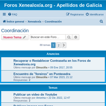
Foros Xenealoxía.org - Apellidos de Galicia
FAQ
Registrarse
Identificarse
B
Índice general
Xenealoxía
Coordinación
u
Coordinación
s
Buscar
Búsqueda avanzad
Nuevo Tema
c
a
1
2
Siguiente
88 temas
r
Anuncios
Recuperar o Restablecer Contraseña en los Foros de
Xenealoxia.org
Último mensaje por
Dinuciña
«
09 Ene 2017, 20:55
Encuentro de "foreiros" en Pontevedra
Último mensaje por
Dinuciña
«
07 Mar 2023, 21:12
Respuestas:
2
Temas
Publicar un video de Youtube
Último mensaje por
Amorina
«
22 Dic 2022, 12:47
Respuestas:
2