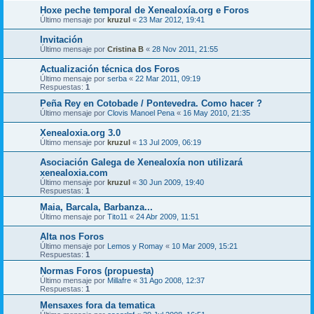
Hoxe peche temporal de Xenealoxía.org e Foros
Último mensaje por
kruzul
«
23 Mar 2012, 19:41
Invitación
Último mensaje por
Cristina B
«
28 Nov 2011, 21:55
Actualización técnica dos Foros
Último mensaje por
serba
«
22 Mar 2011, 09:19
Respuestas:
1
Peña Rey en Cotobade / Pontevedra. Como hacer ?
Último mensaje por
Clovis Manoel Pena
«
16 May 2010, 21:35
Xenealoxia.org 3.0
Último mensaje por
kruzul
«
13 Jul 2009, 06:19
Asociación Galega de Xenealoxía non utilizará
xenealoxia.com
Último mensaje por
kruzul
«
30 Jun 2009, 19:40
Respuestas:
1
Maia, Barcala, Barbanza...
Último mensaje por
Tito11
«
24 Abr 2009, 11:51
Alta nos Foros
Último mensaje por
Lemos y Romay
«
10 Mar 2009, 15:21
Respuestas:
1
Normas Foros (propuesta)
Último mensaje por
Millafre
«
31 Ago 2008, 12:37
Respuestas:
1
Mensaxes fora da tematica