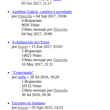
05 Oct 2017, 11:17
Apelidos Galicia, cambios e novidades
por
Dinuciña
»
04 Sep 2017, 19:06
0
Respuestas
9026
Vistas
Último mensaje
por
Dinuciña
04 Sep 2017, 19:06
Actualización dos Foros
por
kruzul
»
15 Ene 2017, 03:03
5
Respuestas
14825
Vistas
Último mensaje
por
Dinuciña
16 May 2017, 21:11
"Conectando"
por
serba
»
28 Jul 2016, 16:29
1
Respuestas
10132
Vistas
Último mensaje
por
Dinuciña
30 Jul 2016, 18:38
Encontro en Santiago
por
kruzul
»
03 Ago 2015, 14:22