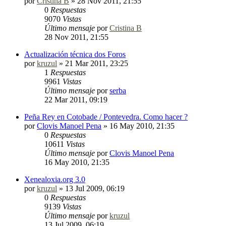
por
Cristina B
»
28 Nov 2011, 21:55
0
Respuestas
9070
Vistas
Último mensaje
por
Cristina B
28 Nov 2011, 21:55
Actualización técnica dos Foros
por
kruzul
»
21 Mar 2011, 23:25
1
Respuestas
9961
Vistas
Último mensaje
por
serba
22 Mar 2011, 09:19
Peña Rey en Cotobade / Pontevedra. Como hacer ?
por
Clovis Manoel Pena
»
16 May 2010, 21:35
0
Respuestas
10611
Vistas
Último mensaje
por
Clovis Manoel Pena
16 May 2010, 21:35
Xenealoxia.org 3.0
por
kruzul
»
13 Jul 2009, 06:19
0
Respuestas
9139
Vistas
Último mensaje
por
kruzul
13 Jul 2009, 06:19