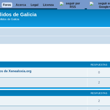
Foros
Acerca
Legal
Licenza
lidos de Galicia
llidos de Galicia
queda avanzada
RESPUESTAS
os de Xenealoxia.org
0
2
RESPUESTAS
2