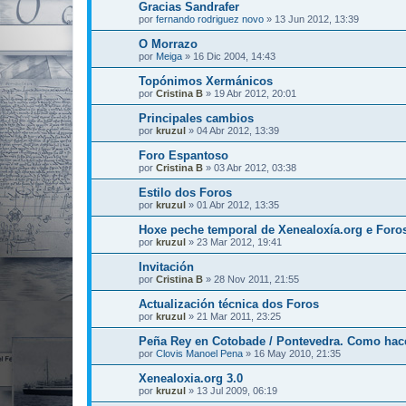
Gracias Sandrafer
por
fernando rodriguez novo
»
13 Jun 2012, 13:39
O Morrazo
por
Meiga
»
16 Dic 2004, 14:43
Topónimos Xermánicos
por
Cristina B
»
19 Abr 2012, 20:01
Principales cambios
por
kruzul
»
04 Abr 2012, 13:39
Foro Espantoso
por
Cristina B
»
03 Abr 2012, 03:38
Estilo dos Foros
por
kruzul
»
01 Abr 2012, 13:35
Hoxe peche temporal de Xenealoxía.org e Foro
por
kruzul
»
23 Mar 2012, 19:41
Invitación
por
Cristina B
»
28 Nov 2011, 21:55
Actualización técnica dos Foros
por
kruzul
»
21 Mar 2011, 23:25
Peña Rey en Cotobade / Pontevedra. Como hac
por
Clovis Manoel Pena
»
16 May 2010, 21:35
Xenealoxia.org 3.0
por
kruzul
»
13 Jul 2009, 06:19