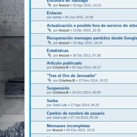
Encontro en Santiago
por
kruzul
»
03 Ago 2015, 14:22
Enlaces
por
serba
»
05 Jun 2015, 10:38
Actualización e posible fora de servicio do siti
por
kruzul
»
13 Abr 2015, 22:35
Recuperación mensajes perdidos desde Googl
por
kruzul
»
15 May 2015, 16:24
Estatísticas
por
kruzul
»
30 Dic 2012, 07:38
Artículo publicado
por
Cristina B
»
04 Sep 2014, 04:27
"Tras el Oro de Jerusalén"
por
Cristina B
»
22 Nov 2014, 18:23
Suspensión
por
Cristina B
»
24 Oct 2014, 05:09
Serba
por
José Luis
»
27 Ago 2014, 06:25
Cambio de nombre de usuario
por
José Luis
»
27 Jul 2014, 00:26
Mensaxes incompletas
por
kruzul
»
04 Ene 2014, 10:01