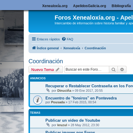
Xenealoxía.org
ApelidosGalicia.org
Bibliografía
Foros Xenealoxía.org - Apel
Intercambio de información sobre historia familiar y ape
Enlaces rápidos
FAQ
Índice general
Xenealoxía
Coordinación
Coordinación
Buscar
Bús
Nuevo Tema
ANUNCIOS
Recuperar o Restablecer Contraseña en los For
por
Dinuciña
»
09 Ene 2017, 20:55
Encuentro de "foreiros" en Pontevedra
por
Pousada
»
17 Feb 2015, 00:54
TEMAS
Publicar un video de Youtube
por
kruzul
»
28 May 2012, 23:30
Publicar imaxes nos Foros