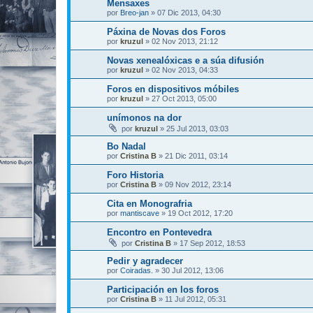
Mensaxes
por
Breo-jan
»
07 Dic 2013, 04:30
Páxina de Novas dos Foros
por
kruzul
»
02 Nov 2013, 21:12
Novas xenealóxicas e a súa difusión
por
kruzul
»
02 Nov 2013, 04:33
Foros en dispositivos móbiles
por
kruzul
»
27 Oct 2013, 05:00
unímonos na dor
por
kruzul
»
25 Jul 2013, 03:03
Bo Nadal
por
Cristina B
»
21 Dic 2011, 03:14
Foro Historia
por
Cristina B
»
09 Nov 2012, 23:14
Cita en Monografria
por
mantiscave
»
19 Oct 2012, 17:20
Encontro en Pontevedra
por
Cristina B
»
17 Sep 2012, 18:53
Pedir y agradecer
por
Coiradas.
»
30 Jul 2012, 13:06
Participación en los foros
por
Cristina B
»
11 Jul 2012, 05:31