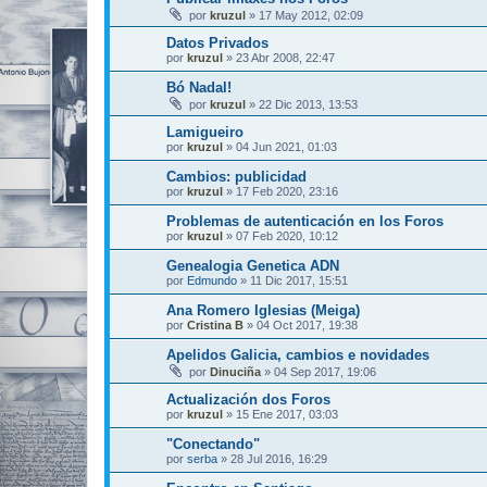
por
kruzul
»
17 May 2012, 02:09
Datos Privados
por
kruzul
»
23 Abr 2008, 22:47
Bó Nadal!
por
kruzul
»
22 Dic 2013, 13:53
Lamigueiro
por
kruzul
»
04 Jun 2021, 01:03
Cambios: publicidad
por
kruzul
»
17 Feb 2020, 23:16
Problemas de autenticación en los Foros
por
kruzul
»
07 Feb 2020, 10:12
Genealogia Genetica ADN
por
Edmundo
»
11 Dic 2017, 15:51
Ana Romero Iglesias (Meiga)
por
Cristina B
»
04 Oct 2017, 19:38
Apelidos Galicia, cambios e novidades
por
Dinuciña
»
04 Sep 2017, 19:06
Actualización dos Foros
por
kruzul
»
15 Ene 2017, 03:03
"Conectando"
por
serba
»
28 Jul 2016, 16:29