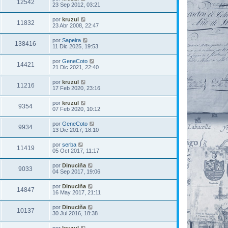
12542
23 Sep 2012, 03:21
por
kruzul
11832
23 Abr 2008, 22:47
por
Sapeira
138416
11 Dic 2025, 19:53
por
GeneCoto
14421
21 Dic 2021, 22:40
por
kruzul
11216
17 Feb 2020, 23:16
por
kruzul
9354
07 Feb 2020, 10:12
por
GeneCoto
9934
13 Dic 2017, 18:10
por
serba
11419
05 Oct 2017, 11:17
por
Dinuciña
9033
04 Sep 2017, 19:06
por
Dinuciña
14847
16 May 2017, 21:11
por
Dinuciña
10137
30 Jul 2016, 18:38