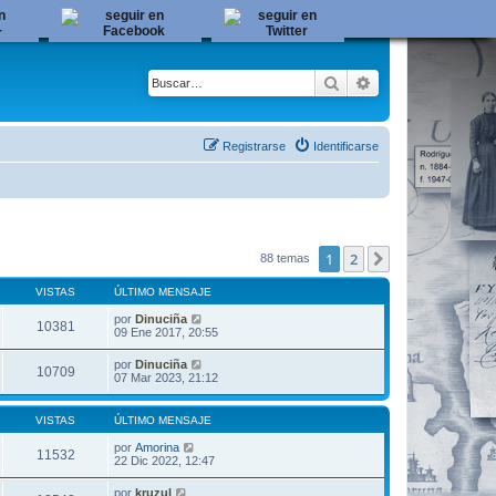
Buscar
Búsqueda avanza
Registrarse
Identificarse
1
2
Siguiente
88 temas
VISTAS
ÚLTIMO MENSAJE
por
Dinuciña
10381
09 Ene 2017, 20:55
por
Dinuciña
10709
07 Mar 2023, 21:12
VISTAS
ÚLTIMO MENSAJE
por
Amorina
11532
22 Dic 2022, 12:47
por
kruzul