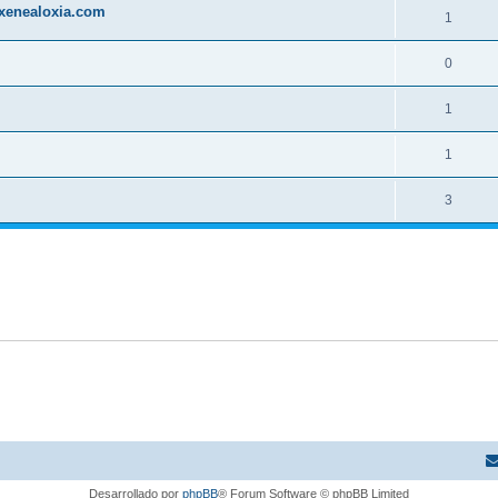
 xenealoxia.com
1
0
1
1
3
Desarrollado por
phpBB
® Forum Software © phpBB Limited