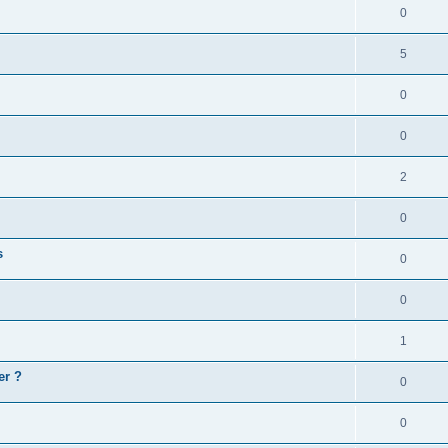
0
5
0
0
2
0
s
0
0
1
er ?
0
0