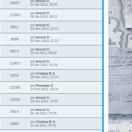
por
kruzul
10057
07 Dic 2013, 18:25
por
kruzul
11563
06 Dic 2013, 18:12
por
kruzul
8651
03 Nov 2013, 22:13
por
kruzul
9068
01 Nov 2013, 21:13
por
kruzul
8874
25 Jul 2013, 03:03
por
kruzul
11807
24 Dic 2012, 15:29
por
Cristina B
9256
09 Nov 2012, 23:14
por
Pousada
12286
21 Oct 2012, 18:14
por
kruzul
10028
20 Oct 2012, 19:55
por
kruzul
9914
30 Jul 2012, 19:28
por
Cristina B
8985
11 Jul 2012, 05:31