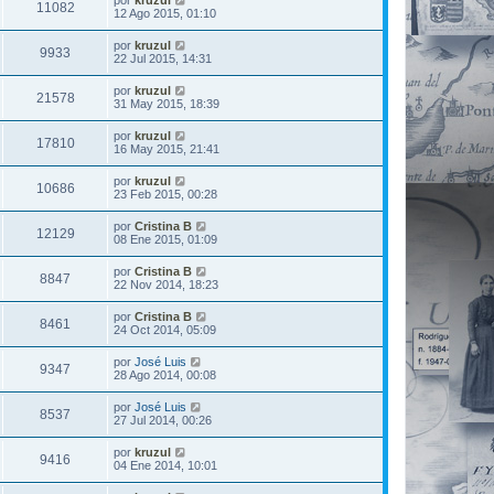
por
kruzul
11082
12 Ago 2015, 01:10
por
kruzul
9933
22 Jul 2015, 14:31
por
kruzul
21578
31 May 2015, 18:39
por
kruzul
17810
16 May 2015, 21:41
por
kruzul
10686
23 Feb 2015, 00:28
por
Cristina B
12129
08 Ene 2015, 01:09
por
Cristina B
8847
22 Nov 2014, 18:23
por
Cristina B
8461
24 Oct 2014, 05:09
por
José Luis
9347
28 Ago 2014, 00:08
por
José Luis
8537
27 Jul 2014, 00:26
por
kruzul
9416
04 Ene 2014, 10:01