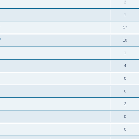
2
1
o
17
e
10
1
4
0
0
2
0
0