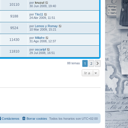
por
kruzul
10110
30 Jun 2009, 19:40
por
Tito11
9188
24 Abr 2009, 11:51
por
Lemos y Romay
9524
10 Mar 2009, 15:21
por
Millafre
11430
31 Ago 2008, 12:37
por
oscarlpf
11810
29 Jul 2008, 16:51
1
2
Siguiente
88 temas
Ir a
Contáctenos
Borrar cookies
Todos los horarios son
UTC+02:00