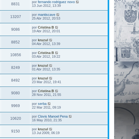
por
fernando rodriguez novo
8831
13 Jun 2012, 13:39
por
mantiscave
13207
25 Abr 2012, 20:53
por
Cristina B
9086
19 Abr 2012, 20:01
por
kruzul
8852
04 Abr 2012, 13:39
por
Cristina B
10856
03 Abr 2012, 19:22
por
kruzul
8249
01 Abr 2012, 13:35
por
kruzul
8492
23 Mar 2012, 19:41
por
Cristina B
9080
28 Nov 2011, 21:55
por
serba
9969
22 Mar 2011, 09:19
por
Clovis Manoel Pena
10620
16 May 2010, 21:35
por
kruzul
9150
13 Jul 2009, 06:19