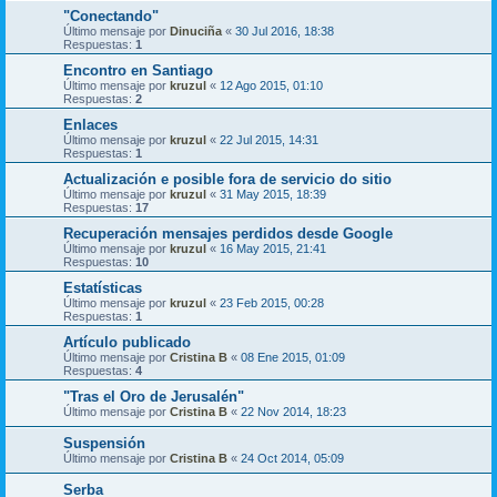
"Conectando"
Último mensaje por
Dinuciña
«
30 Jul 2016, 18:38
Respuestas:
1
Encontro en Santiago
Último mensaje por
kruzul
«
12 Ago 2015, 01:10
Respuestas:
2
Enlaces
Último mensaje por
kruzul
«
22 Jul 2015, 14:31
Respuestas:
1
Actualización e posible fora de servicio do sitio
Último mensaje por
kruzul
«
31 May 2015, 18:39
Respuestas:
17
Recuperación mensajes perdidos desde Google
Último mensaje por
kruzul
«
16 May 2015, 21:41
Respuestas:
10
Estatísticas
Último mensaje por
kruzul
«
23 Feb 2015, 00:28
Respuestas:
1
Artículo publicado
Último mensaje por
Cristina B
«
08 Ene 2015, 01:09
Respuestas:
4
"Tras el Oro de Jerusalén"
Último mensaje por
Cristina B
«
22 Nov 2014, 18:23
Suspensión
Último mensaje por
Cristina B
«
24 Oct 2014, 05:09
Serba