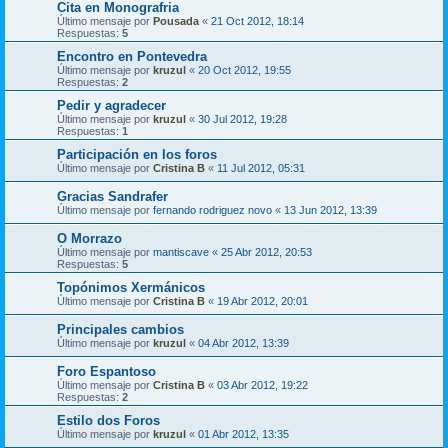
Cita en Monografria
Último mensaje por
Pousada
«
21 Oct 2012, 18:14
Respuestas:
5
Encontro en Pontevedra
Último mensaje por
kruzul
«
20 Oct 2012, 19:55
Respuestas:
2
Pedir y agradecer
Último mensaje por
kruzul
«
30 Jul 2012, 19:28
Respuestas:
1
Participación en los foros
Último mensaje por
Cristina B
«
11 Jul 2012, 05:31
Gracias Sandrafer
Último mensaje por
fernando rodriguez novo
«
13 Jun 2012, 13:39
O Morrazo
Último mensaje por
mantiscave
«
25 Abr 2012, 20:53
Respuestas:
5
Topónimos Xermánicos
Último mensaje por
Cristina B
«
19 Abr 2012, 20:01
Principales cambios
Último mensaje por
kruzul
«
04 Abr 2012, 13:39
Foro Espantoso
Último mensaje por
Cristina B
«
03 Abr 2012, 19:22
Respuestas:
2
Estilo dos Foros
Último mensaje por
kruzul
«
01 Abr 2012, 13:35