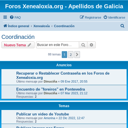
Foros Xenealoxía.org - Apellidos de Galicia
FAQ
Registrarse
Identificarse
B
Índice general
Xenealoxía
Coordinación
u
Coordinación
s
Buscar
Búsqueda avanzad
Nuevo Tema
c
a
1
2
Siguiente
88 temas
r
Anuncios
Recuperar o Restablecer Contraseña en los Foros de
Xenealoxia.org
Último mensaje por
Dinuciña
«
09 Ene 2017, 20:55
Encuentro de "foreiros" en Pontevedra
Último mensaje por
Dinuciña
«
07 Mar 2023, 21:12
Respuestas:
2
Temas
Publicar un video de Youtube
Último mensaje por
Amorina
«
22 Dic 2022, 12:47
Respuestas:
2