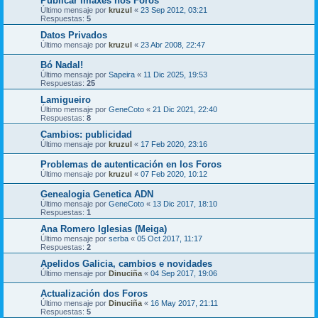
Publicar imaxes nos Foros
Último mensaje por
kruzul
«
23 Sep 2012, 03:21
Respuestas:
5
Datos Privados
Último mensaje por
kruzul
«
23 Abr 2008, 22:47
Bó Nadal!
Último mensaje por
Sapeira
«
11 Dic 2025, 19:53
Respuestas:
25
Lamigueiro
Último mensaje por
GeneCoto
«
21 Dic 2021, 22:40
Respuestas:
8
Cambios: publicidad
Último mensaje por
kruzul
«
17 Feb 2020, 23:16
Problemas de autenticación en los Foros
Último mensaje por
kruzul
«
07 Feb 2020, 10:12
Genealogia Genetica ADN
Último mensaje por
GeneCoto
«
13 Dic 2017, 18:10
Respuestas:
1
Ana Romero Iglesias (Meiga)
Último mensaje por
serba
«
05 Oct 2017, 11:17
Respuestas:
2
Apelidos Galicia, cambios e novidades
Último mensaje por
Dinuciña
«
04 Sep 2017, 19:06
Actualización dos Foros
Último mensaje por
Dinuciña
«
16 May 2017, 21:11
Respuestas:
5