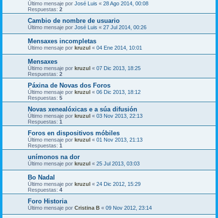
Último mensaje por
José Luis
«
28 Ago 2014, 00:08
Respuestas:
2
Cambio de nombre de usuario
Último mensaje por
José Luis
«
27 Jul 2014, 00:26
Mensaxes incompletas
Último mensaje por
kruzul
«
04 Ene 2014, 10:01
Mensaxes
Último mensaje por
kruzul
«
07 Dic 2013, 18:25
Respuestas:
2
Páxina de Novas dos Foros
Último mensaje por
kruzul
«
06 Dic 2013, 18:12
Respuestas:
5
Novas xenealóxicas e a súa difusión
Último mensaje por
kruzul
«
03 Nov 2013, 22:13
Respuestas:
1
Foros en dispositivos móbiles
Último mensaje por
kruzul
«
01 Nov 2013, 21:13
Respuestas:
1
unímonos na dor
Último mensaje por
kruzul
«
25 Jul 2013, 03:03
Bo Nadal
Último mensaje por
kruzul
«
24 Dic 2012, 15:29
Respuestas:
4
Foro Historia
Último mensaje por
Cristina B
«
09 Nov 2012, 23:14