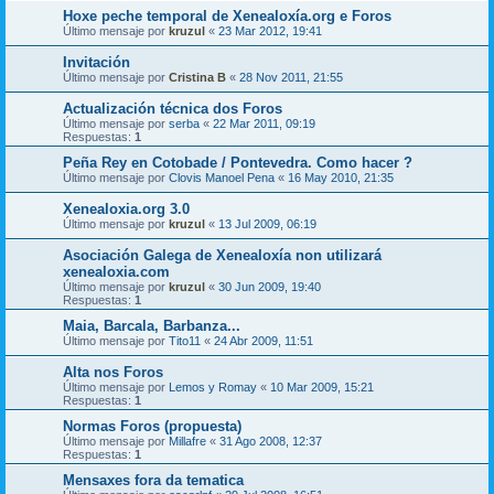
Hoxe peche temporal de Xenealoxía.org e Foros
Último mensaje por
kruzul
«
23 Mar 2012, 19:41
Invitación
Último mensaje por
Cristina B
«
28 Nov 2011, 21:55
Actualización técnica dos Foros
Último mensaje por
serba
«
22 Mar 2011, 09:19
Respuestas:
1
Peña Rey en Cotobade / Pontevedra. Como hacer ?
Último mensaje por
Clovis Manoel Pena
«
16 May 2010, 21:35
Xenealoxia.org 3.0
Último mensaje por
kruzul
«
13 Jul 2009, 06:19
Asociación Galega de Xenealoxía non utilizará
xenealoxia.com
Último mensaje por
kruzul
«
30 Jun 2009, 19:40
Respuestas:
1
Maia, Barcala, Barbanza...
Último mensaje por
Tito11
«
24 Abr 2009, 11:51
Alta nos Foros
Último mensaje por
Lemos y Romay
«
10 Mar 2009, 15:21
Respuestas:
1
Normas Foros (propuesta)
Último mensaje por
Millafre
«
31 Ago 2008, 12:37
Respuestas:
1
Mensaxes fora da tematica