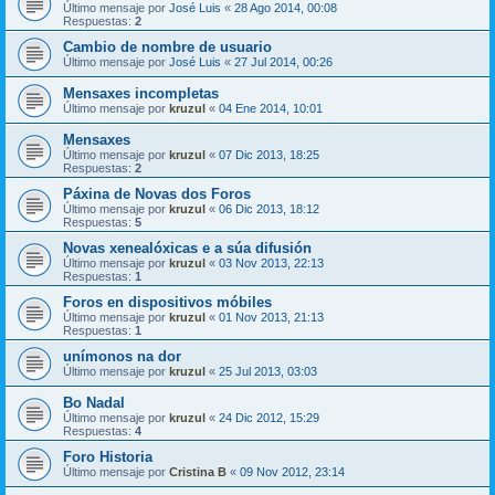
Último mensaje por
José Luis
«
28 Ago 2014, 00:08
Respuestas:
2
Cambio de nombre de usuario
Último mensaje por
José Luis
«
27 Jul 2014, 00:26
Mensaxes incompletas
Último mensaje por
kruzul
«
04 Ene 2014, 10:01
Mensaxes
Último mensaje por
kruzul
«
07 Dic 2013, 18:25
Respuestas:
2
Páxina de Novas dos Foros
Último mensaje por
kruzul
«
06 Dic 2013, 18:12
Respuestas:
5
Novas xenealóxicas e a súa difusión
Último mensaje por
kruzul
«
03 Nov 2013, 22:13
Respuestas:
1
Foros en dispositivos móbiles
Último mensaje por
kruzul
«
01 Nov 2013, 21:13
Respuestas:
1
unímonos na dor
Último mensaje por
kruzul
«
25 Jul 2013, 03:03
Bo Nadal
Último mensaje por
kruzul
«
24 Dic 2012, 15:29
Respuestas:
4
Foro Historia
Último mensaje por
Cristina B
«
09 Nov 2012, 23:14