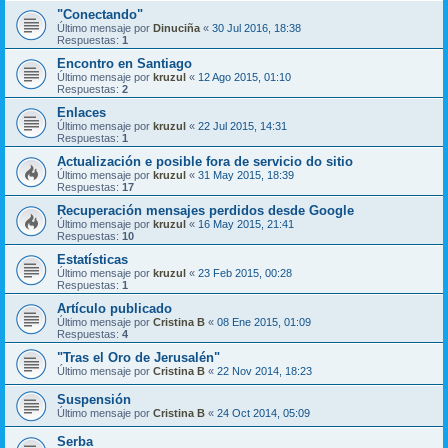
"Conectando"
Último mensaje por
Dinuciña
«
30 Jul 2016, 18:38
Respuestas:
1
Encontro en Santiago
Último mensaje por
kruzul
«
12 Ago 2015, 01:10
Respuestas:
2
Enlaces
Último mensaje por
kruzul
«
22 Jul 2015, 14:31
Respuestas:
1
Actualización e posible fora de servicio do sitio
Último mensaje por
kruzul
«
31 May 2015, 18:39
Respuestas:
17
Recuperación mensajes perdidos desde Google
Último mensaje por
kruzul
«
16 May 2015, 21:41
Respuestas:
10
Estatísticas
Último mensaje por
kruzul
«
23 Feb 2015, 00:28
Respuestas:
1
Artículo publicado
Último mensaje por
Cristina B
«
08 Ene 2015, 01:09
Respuestas:
4
"Tras el Oro de Jerusalén"
Último mensaje por
Cristina B
«
22 Nov 2014, 18:23
Suspensión
Último mensaje por
Cristina B
«
24 Oct 2014, 05:09
Serba