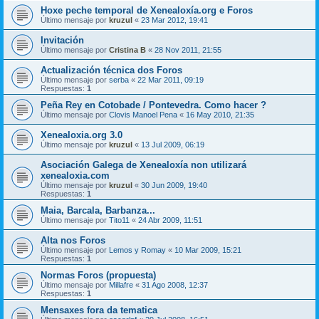
Hoxe peche temporal de Xenealoxía.org e Foros
Último mensaje por
kruzul
«
23 Mar 2012, 19:41
Invitación
Último mensaje por
Cristina B
«
28 Nov 2011, 21:55
Actualización técnica dos Foros
Último mensaje por
serba
«
22 Mar 2011, 09:19
Respuestas:
1
Peña Rey en Cotobade / Pontevedra. Como hacer ?
Último mensaje por
Clovis Manoel Pena
«
16 May 2010, 21:35
Xenealoxia.org 3.0
Último mensaje por
kruzul
«
13 Jul 2009, 06:19
Asociación Galega de Xenealoxía non utilizará
xenealoxia.com
Último mensaje por
kruzul
«
30 Jun 2009, 19:40
Respuestas:
1
Maia, Barcala, Barbanza...
Último mensaje por
Tito11
«
24 Abr 2009, 11:51
Alta nos Foros
Último mensaje por
Lemos y Romay
«
10 Mar 2009, 15:21
Respuestas:
1
Normas Foros (propuesta)
Último mensaje por
Millafre
«
31 Ago 2008, 12:37
Respuestas:
1
Mensaxes fora da tematica