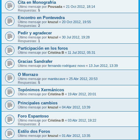
Cita en Monografria
Último mensaje por
Pousada
«
21 Oct 2012, 18:14
Respuestas:
5
Encontro en Pontevedra
Último mensaje por
kruzul
«
20 Oct 2012, 19:55
Respuestas:
2
Pedir y agradecer
Último mensaje por
kruzul
«
30 Jul 2012, 19:28
Respuestas:
1
Participación en los foros
Último mensaje por
Cristina B
«
11 Jul 2012, 05:31
Gracias Sandrafer
Último mensaje por
fernando rodriguez novo
«
13 Jun 2012, 13:39
O Morrazo
Último mensaje por
mantiscave
«
25 Abr 2012, 20:53
Respuestas:
5
Topónimos Xermánicos
Último mensaje por
Cristina B
«
19 Abr 2012, 20:01
Principales cambios
Último mensaje por
kruzul
«
04 Abr 2012, 13:39
Foro Espantoso
Último mensaje por
Cristina B
«
03 Abr 2012, 19:22
Respuestas:
2
Estilo dos Foros
Último mensaje por
kruzul
«
01 Abr 2012, 13:35