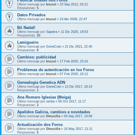
Publicar imaxes nos Foros
Último mensaje por
kruzul
«
23 Sep 2012, 03:21
Respuestas:
5
Datos Privados
Último mensaje por
kruzul
«
23 Abr 2008, 22:47
Bó Nadal!
Último mensaje por
Sapeira
«
11 Dic 2025, 19:53
Respuestas:
25
Lamigueiro
Último mensaje por
GeneCoto
«
21 Dic 2021, 22:40
Respuestas:
8
Cambios: publicidad
Último mensaje por
kruzul
«
17 Feb 2020, 23:16
Problemas de autenticación en los Foros
Último mensaje por
kruzul
«
07 Feb 2020, 10:12
Genealogia Genetica ADN
Último mensaje por
GeneCoto
«
13 Dic 2017, 18:10
Respuestas:
1
Ana Romero Iglesias (Meiga)
Último mensaje por
serba
«
05 Oct 2017, 11:17
Respuestas:
2
Apelidos Galicia, cambios e novidades
Último mensaje por
Dinuciña
«
04 Sep 2017, 19:06
Actualización dos Foros
Último mensaje por
Dinuciña
«
16 May 2017, 21:11
Respuestas:
5