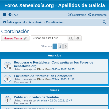
Foros Xenealoxía.org - Apellidos de Galicia
FAQ
Registrarse
Identificarse
B
Índice general
Xenealoxía
Coordinación
u
Coordinación
s
Buscar
Búsqueda avanzad
Nuevo Tema
c
a
1
2
Siguiente
88 temas
r
Anuncios
Recuperar o Restablecer Contraseña en los Foros de
Xenealoxia.org
Último mensaje por
Dinuciña
«
09 Ene 2017, 20:55
Encuentro de "foreiros" en Pontevedra
Último mensaje por
Dinuciña
«
07 Mar 2023, 21:12
Respuestas:
2
Temas
Publicar un video de Youtube
Último mensaje por
Amorina
«
22 Dic 2022, 12:47
Respuestas:
2