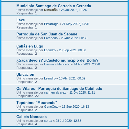
Municipio Santiago de Cerreda o Cerneda
Último mensaje por
Dinuciña
«
26 Jul 2022, 19:26
Respuestas:
1
Laxe
Último mensaje por
Pintarraga
«
21 May 2022, 14:31
Respuestas:
1
Parroquia de San Juan de Sebane
Último mensaje por
Fresnedo
«
25 Abr 2022, 00:38
Callás en Lugo
Último mensaje por
Leandro
«
20 Sep 2021, 00:38
Respuestas:
2
¿Sacardevois? ¿Castelo municipio del Bollo?
Último mensaje por
Casimira Mancebo
«
14 Abr 2021, 23:28
Respuestas:
2
Ubicacion
Último mensaje por
Leandro
«
13 Abr 2021, 00:02
Respuestas:
2
Os Vilares - Parroquia de Santiago de Cubilledo
Último mensaje por
carmen alvarez
«
11 Dic 2020, 11:21
Respuestas:
22
Topónimo "Mourende"
Último mensaje por
GeneCoto
«
15 Sep 2020, 16:13
Respuestas:
2
Galicia Nomeada
Último mensaje por
serba
«
28 Jul 2020, 12:38
Respuestas:
4