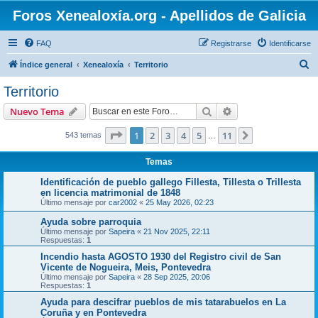
Foros Xenealoxía.org - Apellidos de Galicia
FAQ
Registrarse
Identificarse
B
Índice general
Xenealoxía
Territorio
u
Territorio
s
Buscar
Búsqueda avanzad
Nuevo Tema
c
a
Página
1
de
11
1
2
3
4
5
11
Siguiente
543 temas
…
r
Temas
Identificación de pueblo gallego Fillesta, Tillesta o Trillesta
en licencia matrimonial de 1848
Último mensaje por
car2002
«
25 May 2026, 02:23
Ayuda sobre parroquia
Último mensaje por
Sapeira
«
21 Nov 2025, 22:11
Respuestas:
1
Incendio hasta AGOSTO 1930 del Registro civil de San
Vicente de Nogueira, Meis, Pontevedra
Último mensaje por
Sapeira
«
28 Sep 2025, 20:06
Respuestas:
1
Ayuda para descifrar pueblos de mis tatarabuelos en La
Coruña y en Pontevedra