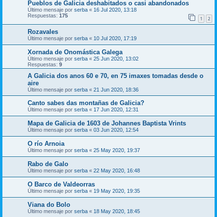
Pueblos de Galicia deshabitados o casi abandonados
Último mensaje por
serba
«
16 Jul 2020, 13:18
Respuestas:
175
1
2
Rozavales
Último mensaje por
serba
«
10 Jul 2020, 17:19
Xornada de Onomástica Galega
Último mensaje por
serba
«
25 Jun 2020, 13:02
Respuestas:
9
A Galicia dos anos 60 e 70, en 75 imaxes tomadas desde o
aire
Último mensaje por
serba
«
21 Jun 2020, 18:36
Canto sabes das montañas de Galicia?
Último mensaje por
serba
«
17 Jun 2020, 12:31
Mapa de Galicia de 1603 de Johannes Baptista Vrints
Último mensaje por
serba
«
03 Jun 2020, 12:54
O río Arnoia
Último mensaje por
serba
«
25 May 2020, 19:37
Rabo de Galo
Último mensaje por
serba
«
22 May 2020, 16:48
O Barco de Valdeorras
Último mensaje por
serba
«
19 May 2020, 19:35
Viana do Bolo
Último mensaje por
serba
«
18 May 2020, 18:45