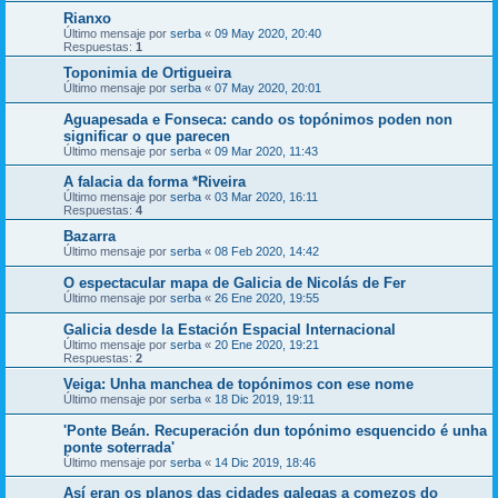
Rianxo
Último mensaje por
serba
«
09 May 2020, 20:40
Respuestas:
1
Toponimia de Ortigueira
Último mensaje por
serba
«
07 May 2020, 20:01
Aguapesada e Fonseca: cando os topónimos poden non
significar o que parecen
Último mensaje por
serba
«
09 Mar 2020, 11:43
A falacia da forma *Riveira
Último mensaje por
serba
«
03 Mar 2020, 16:11
Respuestas:
4
Bazarra
Último mensaje por
serba
«
08 Feb 2020, 14:42
O espectacular mapa de Galicia de Nicolás de Fer
Último mensaje por
serba
«
26 Ene 2020, 19:55
Galicia desde la Estación Espacial Internacional
Último mensaje por
serba
«
20 Ene 2020, 19:21
Respuestas:
2
Veiga: Unha manchea de topónimos con ese nome
Último mensaje por
serba
«
18 Dic 2019, 19:11
'Ponte Beán. Recuperación dun topónimo esquencido é unha
ponte soterrada'
Último mensaje por
serba
«
14 Dic 2019, 18:46
Así eran os planos das cidades galegas a comezos do