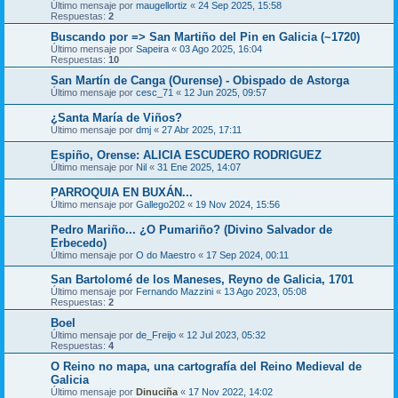
Último mensaje por
maugellortiz
«
24 Sep 2025, 15:58
Respuestas:
2
Buscando por => San Martiño del Pin en Galicia (~1720)
Último mensaje por
Sapeira
«
03 Ago 2025, 16:04
Respuestas:
10
San Martín de Canga (Ourense) - Obispado de Astorga
Último mensaje por
cesc_71
«
12 Jun 2025, 09:57
¿Santa María de Viños?
Último mensaje por
dmj
«
27 Abr 2025, 17:11
Espiño, Orense: ALICIA ESCUDERO RODRIGUEZ
Último mensaje por
Nil
«
31 Ene 2025, 14:07
PARROQUIA EN BUXÁN...
Último mensaje por
Gallego202
«
19 Nov 2024, 15:56
Pedro Mariño... ¿O Pumariño? (Divino Salvador de
Erbecedo)
Último mensaje por
O do Maestro
«
17 Sep 2024, 00:11
San Bartolomé de los Maneses, Reyno de Galicia, 1701
Último mensaje por
Fernando Mazzini
«
13 Ago 2023, 05:08
Respuestas:
2
Boel
Último mensaje por
de_Freijo
«
12 Jul 2023, 05:32
Respuestas:
4
O Reino no mapa, una cartografía del Reino Medieval de
Galicia
Último mensaje por
Dinuciña
«
17 Nov 2022, 14:02