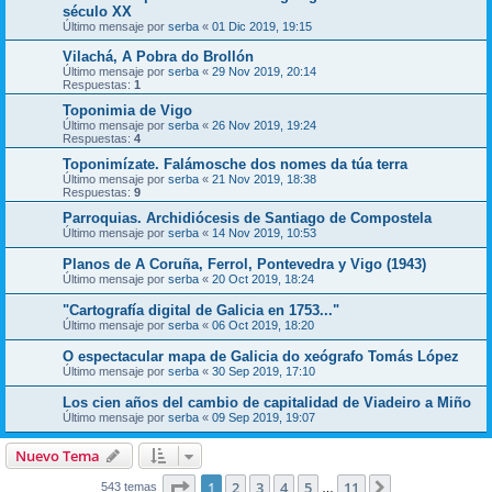
século XX
Último mensaje por
serba
«
01 Dic 2019, 19:15
Vilachá, A Pobra do Brollón
Último mensaje por
serba
«
29 Nov 2019, 20:14
Respuestas:
1
Toponimia de Vigo
Último mensaje por
serba
«
26 Nov 2019, 19:24
Respuestas:
4
Toponimízate. Falámosche dos nomes da túa terra
Último mensaje por
serba
«
21 Nov 2019, 18:38
Respuestas:
9
Parroquias. Archidiócesis de Santiago de Compostela
Último mensaje por
serba
«
14 Nov 2019, 10:53
Planos de A Coruña, Ferrol, Pontevedra y Vigo (1943)
Último mensaje por
serba
«
20 Oct 2019, 18:24
"Cartografía digital de Galicia en 1753..."
Último mensaje por
serba
«
06 Oct 2019, 18:20
O espectacular mapa de Galicia do xeógrafo Tomás López
Último mensaje por
serba
«
30 Sep 2019, 17:10
Los cien años del cambio de capitalidad de Viadeiro a Miño
Último mensaje por
serba
«
09 Sep 2019, 19:07
Nuevo Tema
Página
1
de
11
1
2
3
4
5
11
Siguiente
543 temas
…