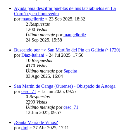
Ayuda para descifrar pueblos de mis tatarabuelos en La
Coruña y en Pontevedra
por
maugellortiz
»
23 Sep 2025, 18:32
2
Respuestas
1200
Vistas
Último mensaje
por
maugellortiz
24 Sep 2025, 15:58
Buscando por => San Martiño del Pin en Galicia (~1720)
por
Diaz-Italiani
»
24 Jul 2025, 17:56
10
Respuestas
4170
Vistas
Último mensaje
por
Sapeira
03 Ago 2025, 16:04
San Martín de Canga (Ourense) - Obispado de Astorga
por
cesc_71
»
12 Jun 2025, 09:57
0
Respuestas
2299
Vistas
Último mensaje
por
cesc_71
12 Jun 2025, 09:57
¿Santa María de Viños?
por
dmj
»
27 Abr 2025, 17:11