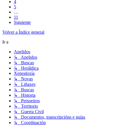
4
5
…
11
Siguiente
Volver a Índice general
Ir a
Apelidos
↳ Apelidos
↳ Buscas
↳ Heráldica
Xenealoxía
↳ Novas
↳ Liñaxes
↳ Buscas
↳ Historia
↳ Persoeiros
↳ Territorio
↳ Guerra Civil
↳ Documentos, transcripcións e guías
↳ Coordinación