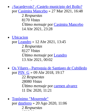
¿Sacardevois? ¿Castelo municipio del Bollo?
por
Casimira Mancebo
»
27 Mar 2021, 16:48
2
Respuestas
8170
Vistas
Último mensaje
por
Casimira Mancebo
14 Abr 2021, 23:28
Ubicacion
por
Leandro
»
12 Abr 2021, 13:45
2
Respuestas
8127
Vistas
Último mensaje
por
Leandro
13 Abr 2021, 00:02
Os Vilares - Parroquia de Santiago de Cubilledo
por
PIN_G
»
09 Abr 2018, 19:17
22
Respuestas
28080
Vistas
Último mensaje
por
carmen alvarez
11 Dic 2020, 11:21
Topónimo "Mourende"
por
dmrferro
»
20 Ago 2020, 11:06
2
Respuestas