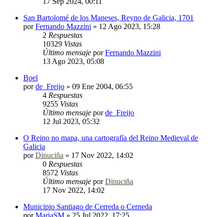
17 Sep 2024, 00:11
San Bartolomé de los Maneses, Reyno de Galicia, 1701
por
Fernando Mazzini
»
12 Ago 2023, 15:28
2
Respuestas
10329
Vistas
Último mensaje
por
Fernando Mazzini
13 Ago 2023, 05:08
Boel
por
de_Freijo
»
09 Ene 2004, 06:55
4
Respuestas
9255
Vistas
Último mensaje
por
de_Freijo
12 Jul 2023, 05:32
O Reino no mapa, una cartografía del Reino Medieval de
Galicia
por
Dinuciña
»
17 Nov 2022, 14:02
0
Respuestas
8572
Vistas
Último mensaje
por
Dinuciña
17 Nov 2022, 14:02
Municipio Santiago de Cerreda o Cerneda
por
MariaSM
»
25 Jul 2022, 17:25