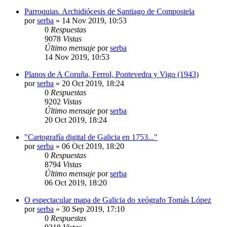
Parroquias. Archidiócesis de Santiago de Compostela
por
serba
»
14 Nov 2019, 10:53
0
Respuestas
9078
Vistas
Último mensaje
por
serba
14 Nov 2019, 10:53
Planos de A Coruña, Ferrol, Pontevedra y Vigo (1943)
por
serba
»
20 Oct 2019, 18:24
0
Respuestas
9202
Vistas
Último mensaje
por
serba
20 Oct 2019, 18:24
"Cartografía digital de Galicia en 1753..."
por
serba
»
06 Oct 2019, 18:20
0
Respuestas
8794
Vistas
Último mensaje
por
serba
06 Oct 2019, 18:20
O espectacular mapa de Galicia do xeógrafo Tomás López
por
serba
»
30 Sep 2019, 17:10
0
Respuestas