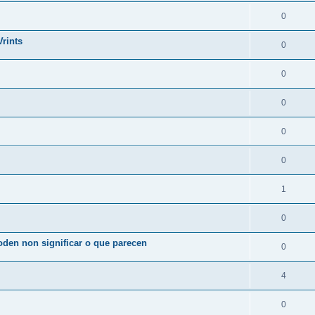
0
rints
0
0
0
0
0
1
0
den non significar o que parecen
0
4
0