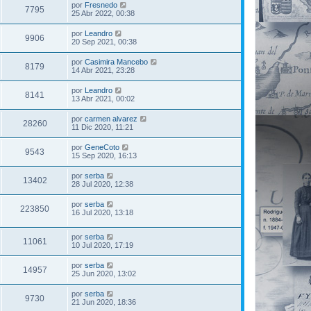
por
Fresnedo
7795
25 Abr 2022, 00:38
por
Leandro
9906
20 Sep 2021, 00:38
por
Casimira Mancebo
8179
14 Abr 2021, 23:28
por
Leandro
8141
13 Abr 2021, 00:02
por
carmen alvarez
28260
11 Dic 2020, 11:21
por
GeneCoto
9543
15 Sep 2020, 16:13
por
serba
13402
28 Jul 2020, 12:38
por
serba
223850
16 Jul 2020, 13:18
por
serba
11061
10 Jul 2020, 17:19
por
serba
14957
25 Jun 2020, 13:02
por
serba
9730
21 Jun 2020, 18:36