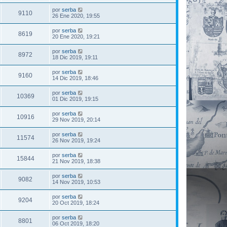
por
serba
9110
26 Ene 2020, 19:55
por
serba
8619
20 Ene 2020, 19:21
por
serba
8972
18 Dic 2019, 19:11
por
serba
9160
14 Dic 2019, 18:46
por
serba
10369
01 Dic 2019, 19:15
por
serba
10916
29 Nov 2019, 20:14
por
serba
11574
26 Nov 2019, 19:24
por
serba
15844
21 Nov 2019, 18:38
por
serba
9082
14 Nov 2019, 10:53
por
serba
9204
20 Oct 2019, 18:24
por
serba
8801
06 Oct 2019, 18:20