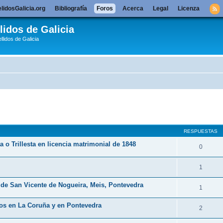
lidosGalicia.org
Bibliografía
Foros
Acerca
Legal
Licenza
lidos de Galicia
llidos de Galicia
queda avanzada
RESPUESTAS
ta o Trillesta en licencia matrimonial de 1848
0
1
 de San Vicente de Nogueira, Meis, Pontevedra
1
los en La Coruña y en Pontevedra
2