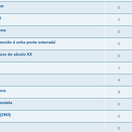
Fer
0
l
2
ome
0
ncido é unha ponte soterrada'
0
ezos do século XX
0
1
4
rra
9
postela
0
(1943)
0
0