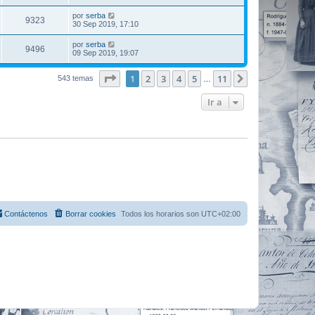
por
serba
9323
30 Sep 2019, 17:10
por
serba
9496
09 Sep 2019, 19:07
Página
1
de
11
1
2
3
4
5
11
Siguiente
543 temas
…
Ir a
Contáctenos
Borrar cookies
Todos los horarios son
UTC+02:00