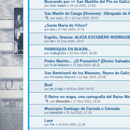
Buscando por => San Martiño del Pin en Galici
por
Diaz-Italiani
»
24 Jul 2025, 17:56
San Martín de Canga (Ourense) - Obispado de 
por
cesc_71
»
12 Jun 2025, 09:57
¿Santa María de Viños?
por
dmj
»
27 Abr 2025, 17:11
Espiño, Orense: ALICIA ESCUDERO RODRIGU
por
Nil
»
31 Ene 2025, 14:07
PARROQUIA EN BUXÁN...
por
Gallego202
»
19 Nov 2024, 15:56
Pedro Mariño... ¿O Pumariño? (Divino Salvado
por
O do Maestro
»
17 Sep 2024, 00:11
San Bartolomé de los Maneses, Reyno de Galic
por
Fernando Mazzini
»
12 Ago 2023, 15:28
Boel
por
de_Freijo
»
09 Ene 2004, 06:55
O Reino no mapa, una cartografía del Reino Med
por
Dinuciña
»
17 Nov 2022, 14:02
Municipio Santiago de Cerreda o Cerneda
por
MariaSM
»
25 Jul 2022, 17:25
Laxe
por
Per
»
31 Ene 2003, 11:28