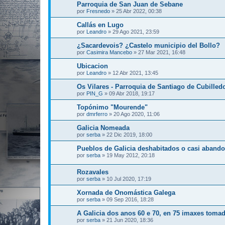
Parroquia de San Juan de Sebane
por
Fresnedo
»
25 Abr 2022, 00:38
Callás en Lugo
por
Leandro
»
29 Ago 2021, 23:59
¿Sacardevois? ¿Castelo municipio del Bollo?
por
Casimira Mancebo
»
27 Mar 2021, 16:48
Ubicacion
por
Leandro
»
12 Abr 2021, 13:45
Os Vilares - Parroquia de Santiago de Cubilled
por
PIN_G
»
09 Abr 2018, 19:17
Topónimo "Mourende"
por
dmrferro
»
20 Ago 2020, 11:06
Galicia Nomeada
por
serba
»
22 Dic 2019, 18:00
Pueblos de Galicia deshabitados o casi aband
por
serba
»
19 May 2012, 20:18
Rozavales
por
serba
»
10 Jul 2020, 17:19
Xornada de Onomástica Galega
por
serba
»
09 Sep 2016, 18:28
A Galicia dos anos 60 e 70, en 75 imaxes tomad
por
serba
»
21 Jun 2020, 18:36