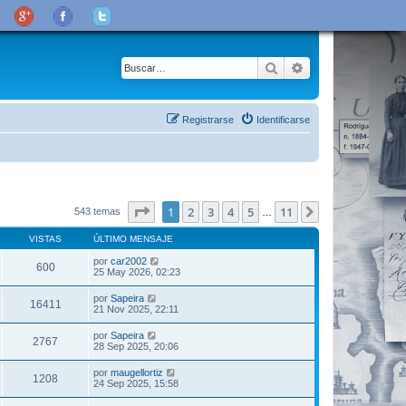
Buscar
Búsqueda avanza
Registrarse
Identificarse
Página
1
de
11
1
2
3
4
5
11
Siguiente
543 temas
…
VISTAS
ÚLTIMO MENSAJE
por
car2002
600
25 May 2026, 02:23
por
Sapeira
16411
21 Nov 2025, 22:11
por
Sapeira
2767
28 Sep 2025, 20:06
por
maugellortiz
1208
24 Sep 2025, 15:58