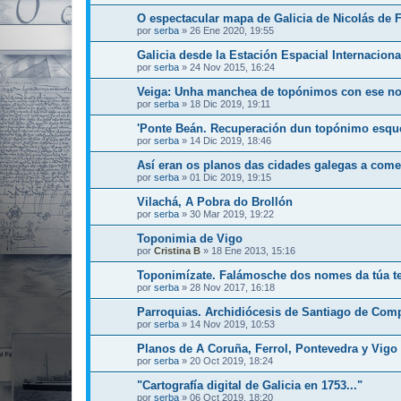
O espectacular mapa de Galicia de Nicolás de 
por
serba
»
26 Ene 2020, 19:55
Galicia desde la Estación Espacial Internaciona
por
serba
»
24 Nov 2015, 16:24
Veiga: Unha manchea de topónimos con ese n
por
serba
»
18 Dic 2019, 19:11
'Ponte Beán. Recuperación dun topónimo esque
por
serba
»
14 Dic 2019, 18:46
Así eran os planos das cidades galegas a com
por
serba
»
01 Dic 2019, 19:15
Vilachá, A Pobra do Brollón
por
serba
»
30 Mar 2019, 19:22
Toponimia de Vigo
por
Cristina B
»
18 Ene 2013, 15:16
Toponimízate. Falámosche dos nomes da túa te
por
serba
»
28 Nov 2017, 16:18
Parroquias. Archidiócesis de Santiago de Com
por
serba
»
14 Nov 2019, 10:53
Planos de A Coruña, Ferrol, Pontevedra y Vigo 
por
serba
»
20 Oct 2019, 18:24
"Cartografía digital de Galicia en 1753..."
por
serba
»
06 Oct 2019, 18:20