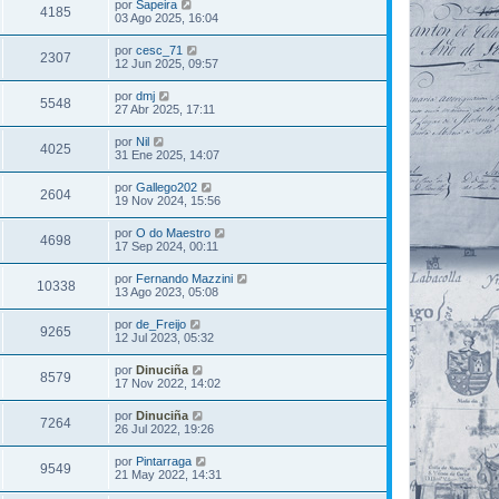
por
Sapeira
4185
03 Ago 2025, 16:04
por
cesc_71
2307
12 Jun 2025, 09:57
por
dmj
5548
27 Abr 2025, 17:11
por
Nil
4025
31 Ene 2025, 14:07
por
Gallego202
2604
19 Nov 2024, 15:56
por
O do Maestro
4698
17 Sep 2024, 00:11
por
Fernando Mazzini
10338
13 Ago 2023, 05:08
por
de_Freijo
9265
12 Jul 2023, 05:32
por
Dinuciña
8579
17 Nov 2022, 14:02
por
Dinuciña
7264
26 Jul 2022, 19:26
por
Pintarraga
9549
21 May 2022, 14:31