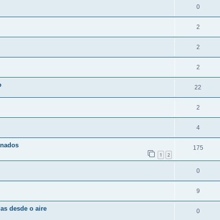
0
2
2
2
o
22
2
4
onados
175
1
2
0
9
as desde o aire
0