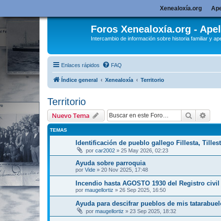
Xenealoxía.org
Ape
Foros Xenealoxía.org - Apel
Intercambio de información sobre historia familiar y ape
Enlaces rápidos
FAQ
Índice general
Xenealoxía
Territorio
Territorio
Buscar
Bús
Nuevo Tema
TEMAS
Identificación de pueblo gallego Fillesta, Tilles
por
car2002
»
25 May 2026, 02:23
Ayuda sobre parroquia
por
Vide
»
20 Nov 2025, 17:48
Incendio hasta AGOSTO 1930 del Registro civil
por
maugellortiz
»
26 Sep 2025, 16:50
Ayuda para descifrar pueblos de mis tatarabue
por
maugellortiz
»
23 Sep 2025, 18:32