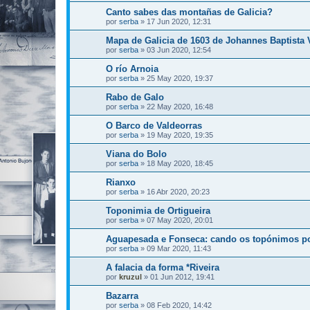
Canto sabes das montañas de Galicia?
por
serba
»
17 Jun 2020, 12:31
Mapa de Galicia de 1603 de Johannes Baptista V
por
serba
»
03 Jun 2020, 12:54
O río Arnoia
por
serba
»
25 May 2020, 19:37
Rabo de Galo
por
serba
»
22 May 2020, 16:48
O Barco de Valdeorras
por
serba
»
19 May 2020, 19:35
Viana do Bolo
por
serba
»
18 May 2020, 18:45
Rianxo
por
serba
»
16 Abr 2020, 20:23
Toponimia de Ortigueira
por
serba
»
07 May 2020, 20:01
Aguapesada e Fonseca: cando os topónimos po
por
serba
»
09 Mar 2020, 11:43
A falacia da forma *Riveira
por
kruzul
»
01 Jun 2012, 19:41
Bazarra
por
serba
»
08 Feb 2020, 14:42