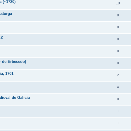
a (~1720)
10
Astorga
0
0
EZ
0
0
r de Erbecedo)
0
ia, 1701
2
4
ieval de Galicia
0
1
1