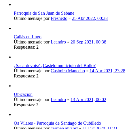
Parroquia de San Juan de Sebane
Último mensaje por
Fresnedo
«
25 Abr 2022, 00:38
Callás en Lugo
Último mensaje por
Leandro
«
20 Sep 2021, 00:38
Respuestas:
2
¿Sacardevois? ¿Castelo municipio del Bollo?
Último mensaje por
Casimira Mancebo
«
14 Abr 2021, 23:28
Respuestas:
2
Ubicacion
Último mensaje por
Leandro
«
13 Abr 2021, 00:02
Respuestas:
2
Os Vilares - Parroquia de Santiago de Cubilledo
Último mensaje por
carmen alvarez
«
11 Dic 2020, 11:21