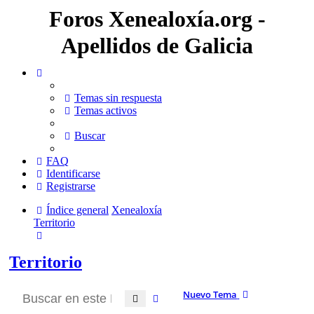
Foros Xenealoxía.org -
Apellidos de Galicia
Temas sin respuesta
Temas activos
Buscar
FAQ
Identificarse
Registrarse
Índice general
Xenealoxía
Territorio
Buscar
Territorio
Nuevo Tema
Buscar
Búsqueda avanzada