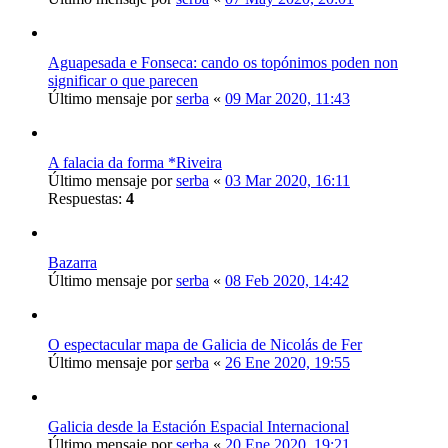
Aguapesada e Fonseca: cando os topónimos poden non
significar o que parecen
Último mensaje por
serba
«
09 Mar 2020, 11:43
A falacia da forma *Riveira
Último mensaje por
serba
«
03 Mar 2020, 16:11
Respuestas:
4
Bazarra
Último mensaje por
serba
«
08 Feb 2020, 14:42
O espectacular mapa de Galicia de Nicolás de Fer
Último mensaje por
serba
«
26 Ene 2020, 19:55
Galicia desde la Estación Espacial Internacional
Último mensaje por
serba
«
20 Ene 2020, 19:21