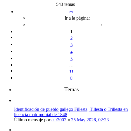
543 temas
Página
1
de
11
Ir a la página:
1
2
3
4
5
…
11
Siguiente
Temas
Identificación de pueblo gallego Fillesta, Tillesta o Trillesta en
licencia matrimonial de 1848
Último mensaje por
car2002
«
25 May 2026, 02:23