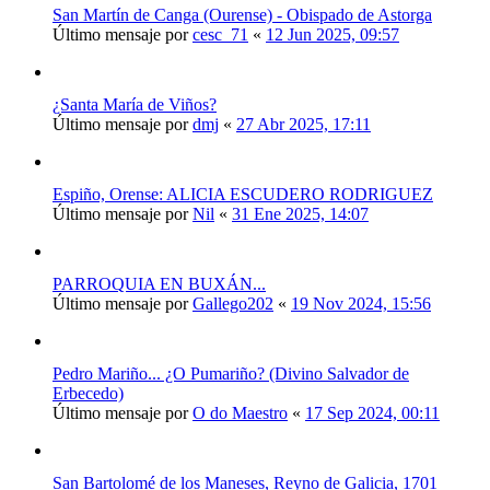
San Martín de Canga (Ourense) - Obispado de Astorga
Último mensaje por
cesc_71
«
12 Jun 2025, 09:57
¿Santa María de Viños?
Último mensaje por
dmj
«
27 Abr 2025, 17:11
Espiño, Orense: ALICIA ESCUDERO RODRIGUEZ
Último mensaje por
Nil
«
31 Ene 2025, 14:07
PARROQUIA EN BUXÁN...
Último mensaje por
Gallego202
«
19 Nov 2024, 15:56
Pedro Mariño... ¿O Pumariño? (Divino Salvador de
Erbecedo)
Último mensaje por
O do Maestro
«
17 Sep 2024, 00:11
San Bartolomé de los Maneses, Reyno de Galicia, 1701