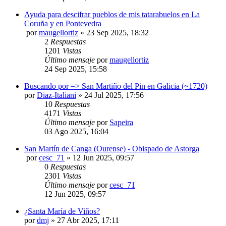
Ayuda para descifrar pueblos de mis tatarabuelos en La
Coruña y en Pontevedra
por
maugellortiz
»
23 Sep 2025, 18:32
2
Respuestas
1201
Vistas
Último mensaje
por
maugellortiz
24 Sep 2025, 15:58
Buscando por => San Martiño del Pin en Galicia (~1720)
por
Diaz-Italiani
»
24 Jul 2025, 17:56
10
Respuestas
4171
Vistas
Último mensaje
por
Sapeira
03 Ago 2025, 16:04
San Martín de Canga (Ourense) - Obispado de Astorga
por
cesc_71
»
12 Jun 2025, 09:57
0
Respuestas
2301
Vistas
Último mensaje
por
cesc_71
12 Jun 2025, 09:57
¿Santa María de Viños?
por
dmj
»
27 Abr 2025, 17:11