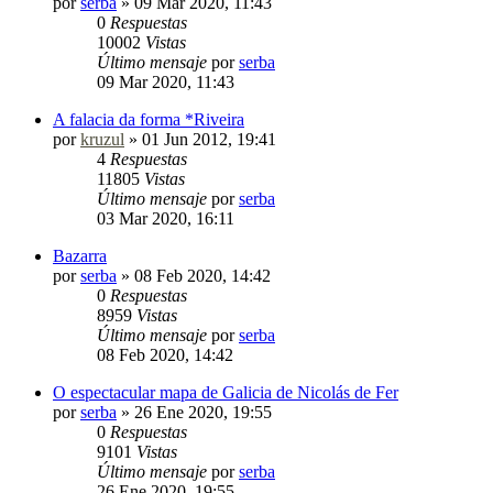
por
serba
»
09 Mar 2020, 11:43
0
Respuestas
10002
Vistas
Último mensaje
por
serba
09 Mar 2020, 11:43
A falacia da forma *Riveira
por
kruzul
»
01 Jun 2012, 19:41
4
Respuestas
11805
Vistas
Último mensaje
por
serba
03 Mar 2020, 16:11
Bazarra
por
serba
»
08 Feb 2020, 14:42
0
Respuestas
8959
Vistas
Último mensaje
por
serba
08 Feb 2020, 14:42
O espectacular mapa de Galicia de Nicolás de Fer
por
serba
»
26 Ene 2020, 19:55
0
Respuestas
9101
Vistas
Último mensaje
por
serba
26 Ene 2020, 19:55