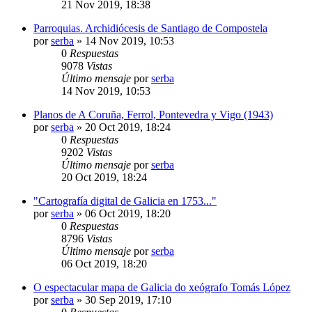
21 Nov 2019, 18:38
Parroquias. Archidiócesis de Santiago de Compostela
por
serba
»
14 Nov 2019, 10:53
0
Respuestas
9078
Vistas
Último mensaje
por
serba
14 Nov 2019, 10:53
Planos de A Coruña, Ferrol, Pontevedra y Vigo (1943)
por
serba
»
20 Oct 2019, 18:24
0
Respuestas
9202
Vistas
Último mensaje
por
serba
20 Oct 2019, 18:24
"Cartografía digital de Galicia en 1753..."
por
serba
»
06 Oct 2019, 18:20
0
Respuestas
8796
Vistas
Último mensaje
por
serba
06 Oct 2019, 18:20
O espectacular mapa de Galicia do xeógrafo Tomás López
por
serba
»
30 Sep 2019, 17:10