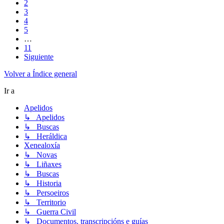
2
3
4
5
…
11
Siguiente
Volver a Índice general
Ir a
Apelidos
↳ Apelidos
↳ Buscas
↳ Heráldica
Xenealoxía
↳ Novas
↳ Liñaxes
↳ Buscas
↳ Historia
↳ Persoeiros
↳ Territorio
↳ Guerra Civil
↳ Documentos, transcripcións e guías