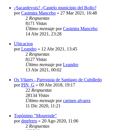
¿Sacardevois? ¿Castelo municipio del Bollo?
por
Casimira Mancebo
»
27 Mar 2021, 16:48
2
Respuestas
8171
Vistas
Último mensaje
por
Casimira Mancebo
14 Abr 2021, 23:28
Ubicacion
por
Leandro
»
12 Abr 2021, 13:45
2
Respuestas
8127
Vistas
Último mensaje
por
Leandro
13 Abr 2021, 00:02
Os Vilares - Parroquia de Santiago de Cubilledo
por
PIN_G
»
09 Abr 2018, 19:17
22
Respuestas
28134
Vistas
Último mensaje
por
carmen alvarez
11 Dic 2020, 11:21
Topónimo "Mourende"
por
dmrferro
»
20 Ago 2020, 11:06
2
Respuestas