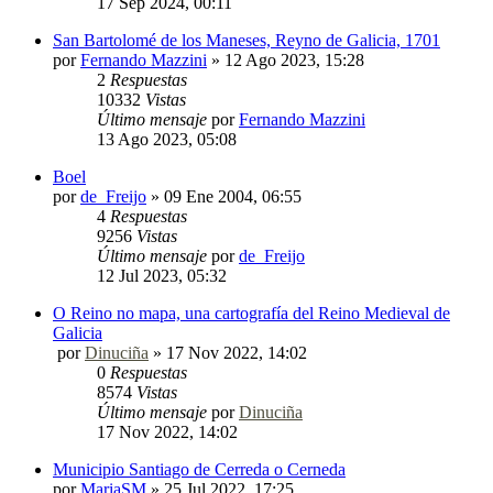
17 Sep 2024, 00:11
San Bartolomé de los Maneses, Reyno de Galicia, 1701
por
Fernando Mazzini
»
12 Ago 2023, 15:28
2
Respuestas
10332
Vistas
Último mensaje
por
Fernando Mazzini
13 Ago 2023, 05:08
Boel
por
de_Freijo
»
09 Ene 2004, 06:55
4
Respuestas
9256
Vistas
Último mensaje
por
de_Freijo
12 Jul 2023, 05:32
O Reino no mapa, una cartografía del Reino Medieval de
Galicia
por
Dinuciña
»
17 Nov 2022, 14:02
0
Respuestas
8574
Vistas
Último mensaje
por
Dinuciña
17 Nov 2022, 14:02
Municipio Santiago de Cerreda o Cerneda
por
MariaSM
»
25 Jul 2022, 17:25