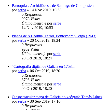
Parroquias. Archidiócesis de Santiago de Compostela
por
serba
»
14 Nov 2019, 10:53
0
Respuestas
9078
Vistas
Último mensaje
por
serba
14 Nov 2019, 10:53
Planos de A Coruña, Ferrol, Pontevedra y Vigo (1943)
por
serba
»
20 Oct 2019, 18:24
0
Respuestas
9202
Vistas
Último mensaje
por
serba
20 Oct 2019, 18:24
"Cartografía digital de Galicia en 1753..."
por
serba
»
06 Oct 2019, 18:20
0
Respuestas
8793
Vistas
Último mensaje
por
serba
06 Oct 2019, 18:20
O espectacular mapa de Galicia do xeógrafo Tomás López
por
serba
»
30 Sep 2019, 17:10
0
Respuestas