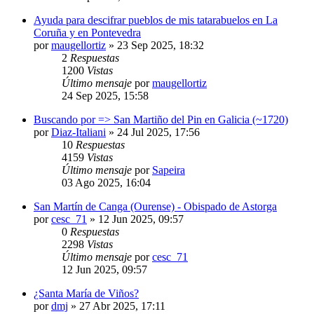
Ayuda para descifrar pueblos de mis tatarabuelos en La
Coruña y en Pontevedra
por
maugellortiz
»
23 Sep 2025, 18:32
2
Respuestas
1200
Vistas
Último mensaje
por
maugellortiz
24 Sep 2025, 15:58
Buscando por => San Martiño del Pin en Galicia (~1720)
por
Diaz-Italiani
»
24 Jul 2025, 17:56
10
Respuestas
4159
Vistas
Último mensaje
por
Sapeira
03 Ago 2025, 16:04
San Martín de Canga (Ourense) - Obispado de Astorga
por
cesc_71
»
12 Jun 2025, 09:57
0
Respuestas
2298
Vistas
Último mensaje
por
cesc_71
12 Jun 2025, 09:57
¿Santa María de Viños?
por
dmj
»
27 Abr 2025, 17:11