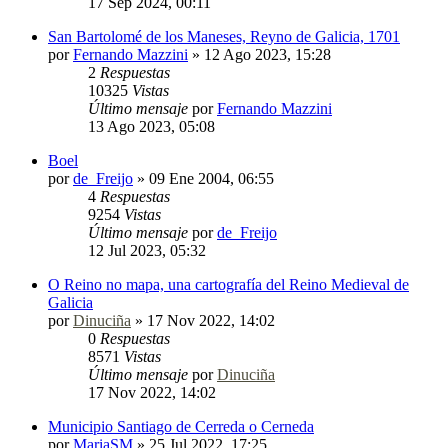
17 Sep 2024, 00:11
San Bartolomé de los Maneses, Reyno de Galicia, 1701
por
Fernando Mazzini
»
12 Ago 2023, 15:28
2
Respuestas
10325
Vistas
Último mensaje
por
Fernando Mazzini
13 Ago 2023, 05:08
Boel
por
de_Freijo
»
09 Ene 2004, 06:55
4
Respuestas
9254
Vistas
Último mensaje
por
de_Freijo
12 Jul 2023, 05:32
O Reino no mapa, una cartografía del Reino Medieval de
Galicia
por
Dinuciña
»
17 Nov 2022, 14:02
0
Respuestas
8571
Vistas
Último mensaje
por
Dinuciña
17 Nov 2022, 14:02
Municipio Santiago de Cerreda o Cerneda
por
MariaSM
»
25 Jul 2022, 17:25