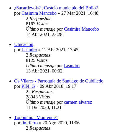
¿Sacardevois? ¿Castelo municipio del Bollo?
por
Casimira Mancebo
»
27 Mar 2021, 16:48
2
Respuestas
8167
Vistas
Último mensaje
por
Casimira Mancebo
14 Abr 2021, 23:28
Ubicacion
por
Leandro
»
12 Abr 2021, 13:45
2
Respuestas
8125
Vistas
Último mensaje
por
Leandro
13 Abr 2021, 00:02
Os Vilares - Parroquia de Santiago de Cubilledo
por
PIN_G
»
09 Abr 2018, 19:17
22
Respuestas
28043
Vistas
Último mensaje
por
carmen alvarez
11 Dic 2020, 11:21
Topónimo "Mourende"
por
dmrferro
»
20 Ago 2020, 11:06
2
Respuestas