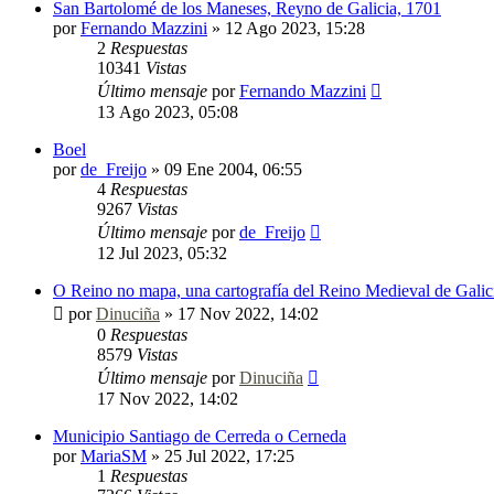
San Bartolomé de los Maneses, Reyno de Galicia, 1701
por
Fernando Mazzini
»
12 Ago 2023, 15:28
2
Respuestas
10341
Vistas
Último mensaje
por
Fernando Mazzini
13 Ago 2023, 05:08
Boel
por
de_Freijo
»
09 Ene 2004, 06:55
4
Respuestas
9267
Vistas
Último mensaje
por
de_Freijo
12 Jul 2023, 05:32
O Reino no mapa, una cartografía del Reino Medieval de Galic
por
Dinuciña
»
17 Nov 2022, 14:02
0
Respuestas
8579
Vistas
Último mensaje
por
Dinuciña
17 Nov 2022, 14:02
Municipio Santiago de Cerreda o Cerneda
por
MariaSM
»
25 Jul 2022, 17:25
1
Respuestas