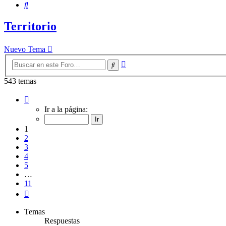
Buscar
Territorio
Nuevo Tema
Búsqueda
Buscar
avanzada
543 temas
Página
1
Ir a la página:
de
11
1
2
3
4
5
…
11
Siguiente
Temas
Respuestas