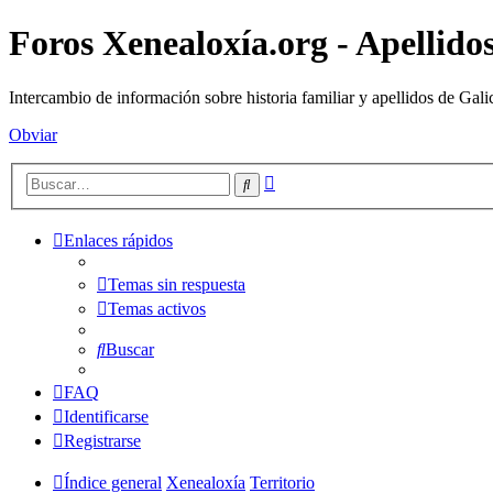
Foros Xenealoxía.org - Apellidos
Intercambio de información sobre historia familiar y apellidos de Gali
Obviar
Búsqueda
Buscar
avanzada
Enlaces rápidos
Temas sin respuesta
Temas activos
Buscar
FAQ
Identificarse
Registrarse
Índice general
Xenealoxía
Territorio