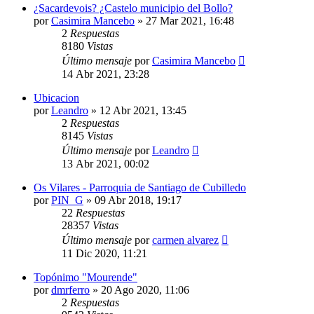
¿Sacardevois? ¿Castelo municipio del Bollo?
por
Casimira Mancebo
»
27 Mar 2021, 16:48
2
Respuestas
8180
Vistas
Último mensaje
por
Casimira Mancebo
14 Abr 2021, 23:28
Ubicacion
por
Leandro
»
12 Abr 2021, 13:45
2
Respuestas
8145
Vistas
Último mensaje
por
Leandro
13 Abr 2021, 00:02
Os Vilares - Parroquia de Santiago de Cubilledo
por
PIN_G
»
09 Abr 2018, 19:17
22
Respuestas
28357
Vistas
Último mensaje
por
carmen alvarez
11 Dic 2020, 11:21
Topónimo "Mourende"
por
dmrferro
»
20 Ago 2020, 11:06
2
Respuestas