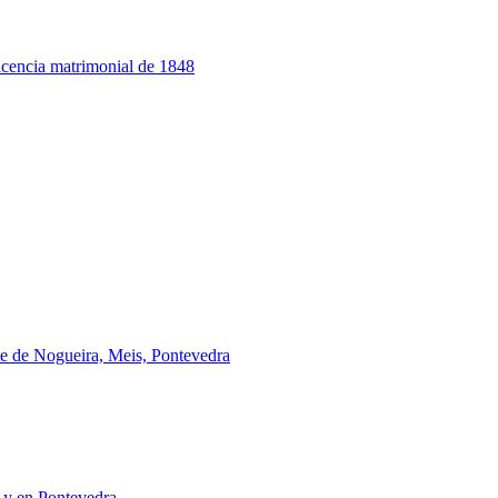
 licencia matrimonial de 1848
e de Nogueira, Meis, Pontevedra
a y en Pontevedra