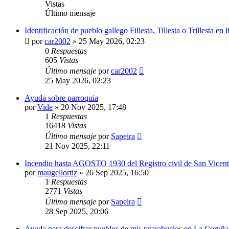
Vistas
Último mensaje
Identificación de pueblo gallego Fillesta, Tillesta o Trillesta en
por
car2002
»
25 May 2026, 02:23
0
Respuestas
605
Vistas
Último mensaje
por
car2002
25 May 2026, 02:23
Ayuda sobre parroquia
por
Vide
»
20 Nov 2025, 17:48
1
Respuestas
16418
Vistas
Último mensaje
por
Sapeira
21 Nov 2025, 22:11
Incendio hasta AGOSTO 1930 del Registro civil de San Vicent
por
maugellortiz
»
26 Sep 2025, 16:50
1
Respuestas
2771
Vistas
Último mensaje
por
Sapeira
28 Sep 2025, 20:06
Ayuda para descifrar pueblos de mis tatarabuelos en La Coruñ