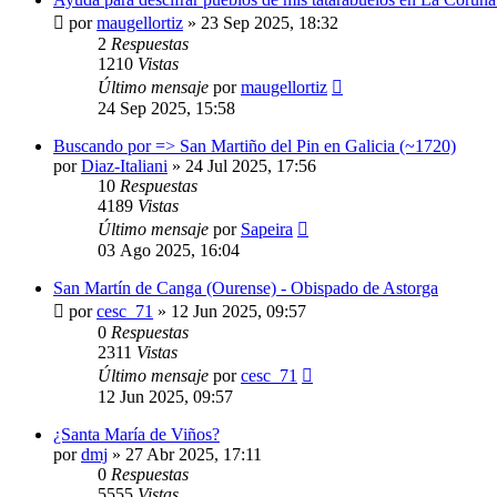
por
maugellortiz
»
23 Sep 2025, 18:32
2
Respuestas
1210
Vistas
Último mensaje
por
maugellortiz
24 Sep 2025, 15:58
Buscando por => San Martiño del Pin en Galicia (~1720)
por
Diaz-Italiani
»
24 Jul 2025, 17:56
10
Respuestas
4189
Vistas
Último mensaje
por
Sapeira
03 Ago 2025, 16:04
San Martín de Canga (Ourense) - Obispado de Astorga
por
cesc_71
»
12 Jun 2025, 09:57
0
Respuestas
2311
Vistas
Último mensaje
por
cesc_71
12 Jun 2025, 09:57
¿Santa María de Viños?
por
dmj
»
27 Abr 2025, 17:11
0
Respuestas
5555
Vistas