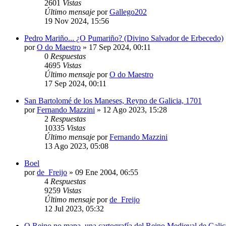
2601
Vistas
Último mensaje
por
Gallego202
19 Nov 2024, 15:56
Pedro Mariño... ¿O Pumariño? (Divino Salvador de Erbecedo)
por
O do Maestro
»
17 Sep 2024, 00:11
0
Respuestas
4695
Vistas
Último mensaje
por
O do Maestro
17 Sep 2024, 00:11
San Bartolomé de los Maneses, Reyno de Galicia, 1701
por
Fernando Mazzini
»
12 Ago 2023, 15:28
2
Respuestas
10335
Vistas
Último mensaje
por
Fernando Mazzini
13 Ago 2023, 05:08
Boel
por
de_Freijo
»
09 Ene 2004, 06:55
4
Respuestas
9259
Vistas
Último mensaje
por
de_Freijo
12 Jul 2023, 05:32
O Reino no mapa, una cartografía del Reino Medieval de Galic