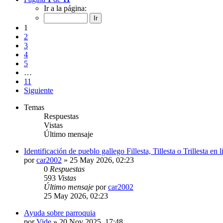
Ir a la página:
1
2
3
4
5
…
11
Siguiente
Temas
Respuestas
Vistas
Último mensaje
Identificación de pueblo gallego Fillesta, Tillesta o Trillesta en
por
car2002
»
25 May 2026, 02:23
0
Respuestas
593
Vistas
Último mensaje
por
car2002
25 May 2026, 02:23
Ayuda sobre parroquia
por
Vide
»
20 Nov 2025, 17:48