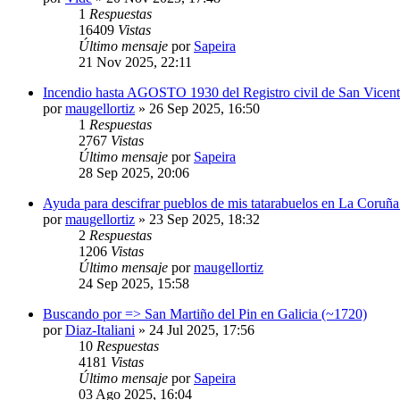
1
Respuestas
16409
Vistas
Último mensaje
por
Sapeira
21 Nov 2025, 22:11
Incendio hasta AGOSTO 1930 del Registro civil de San Vicent
por
maugellortiz
»
26 Sep 2025, 16:50
1
Respuestas
2767
Vistas
Último mensaje
por
Sapeira
28 Sep 2025, 20:06
Ayuda para descifrar pueblos de mis tatarabuelos en La Coruñ
por
maugellortiz
»
23 Sep 2025, 18:32
2
Respuestas
1206
Vistas
Último mensaje
por
maugellortiz
24 Sep 2025, 15:58
Buscando por => San Martiño del Pin en Galicia (~1720)
por
Diaz-Italiani
»
24 Jul 2025, 17:56
10
Respuestas
4181
Vistas
Último mensaje
por
Sapeira
03 Ago 2025, 16:04