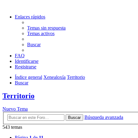
Enlaces rápidos
Temas sin respuesta
Temas activos
Buscar
FAQ
Identificarse
Registrarse
Índice general
Xenealoxía
Territorio
Buscar
Territorio
Nuevo Tema
Búsqueda avanzada
Buscar
543 temas
Página
1
de
11