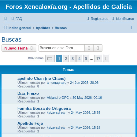
Foros Xenealoxía.org - Apellidos de Galicia
FAQ
Registrarse
Identificarse
B
Índice general
Apelidos
Buscas
u
Buscas
s
Buscar
Búsqueda avanzad
Nuevo Tema
c
a
Página
1
de
17
1
2
3
4
5
17
Siguiente
804 temas
…
r
Temas
apellido Chan (no Chans)
Último mensaje por
amontagnaro
«
24 Jun 2026, 20:06
Respuestas:
8
Diaz Freixo
Último mensaje por
Alejandro-DFC
«
30 May 2026, 00:16
Respuestas:
1
Familia Bouza de Ortigueira
Último mensaje por
keizersdream
«
24 May 2026, 15:35
Respuestas:
1
Apellido Fojo
Último mensaje por
keizersdream
«
24 May 2026, 15:18
Respuestas:
2