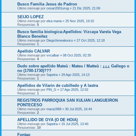
Busco Familia Jesus de Padron
Último mensaje por
cesar2001urug
«
21 Dic 2025, 21:09
SEIJO LOPEZ
Último mensaje por
elsa maria
«
25 Nov 2025, 19:32
Respuestas:
5
Busco familia biologica:Apellidos: Vizcaya Varela Vega
Blanco Beneitez
Último mensaje por
DiegoXenealoxico
«
27 Oct 2025, 12:18
Respuestas:
1
Apellido CALVAR
Último mensaje por
vvcalbar
«
08 Oct 2025, 02:35
Respuestas:
4
Dudo sobre apellido Mateù : Mateu / Matteù : ¿¿¿ Gallego o
no (1700-1730)???
Último mensaje por
Sapeira
«
29 Ago 2025, 14:13
Respuestas:
1
Apellidos de Vilarin de cubilledo y A lastra
Último mensaje por
PIN_G
«
17 Ago 2025, 12:02
Respuestas:
1
REGISTROS PARROQUIA SAN XULIAN LANGUEIRON
PONTECESO
Último mensaje por
mara1968
«
30 Jul 2025, 16:44
Respuestas:
2
APELLIDO DE OYA (O DE HOIA)
Último mensaje por
Sapeira
«
15 Jul 2025, 13:40
Respuestas:
10
Fontao