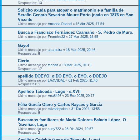
Respuestas:
13
Solicito axuda para atopar o matrimonio e a familia de
Serafín Genaro Severino Moure Porto (nado en 1876 en San
Vicente
Último mensaje por
Amanda Rachel
«
15 Abr 2025, 17:54
Busca a Francisco Fernández Caamaño - S. Pedro de Muro.
Último mensaje por
Frenchie22
«
27 Mar 2025, 16:55
Gayol
Último mensaje por
acarboira
«
18 Mar 2025, 22:46
Respuestas:
8
Cierto
Último mensaje por
fechan
«
18 Mar 2025, 01:11
Respuestas:
17
apellido DOEYO, o DO EYO, o EYO, o DOEJO
Último mensaje por
LAVANDAL
«
01 Feb 2025, 11:46
Respuestas:
1
Apellido Taboada - Lugo - s.XVII
Último mensaje por
Ana8426
«
23 Ene 2025, 20:17
Félix García Otero y Carlos Rayces y García
Último mensaje por
milvadepoleo
«
31 Dic 2024, 13:55
Respuestas:
9
Buscamos familiares de Maria Dolores Balado López, O
´Saviñao, Lugo
Último mensaje por
susy722
«
28 Dic 2024, 19:57
Respuestas:
2
Apellido Cadahía (zona de Taboada, Lugo)