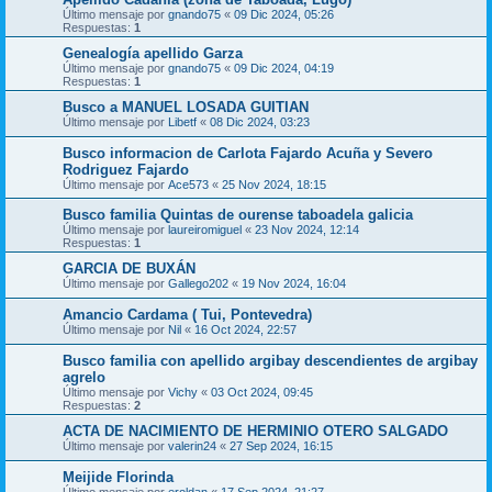
Último mensaje por
gnando75
«
09 Dic 2024, 05:26
Respuestas:
1
Genealogía apellido Garza
Último mensaje por
gnando75
«
09 Dic 2024, 04:19
Respuestas:
1
Busco a MANUEL LOSADA GUITIAN
Último mensaje por
Libetf
«
08 Dic 2024, 03:23
Busco informacion de Carlota Fajardo Acuña y Severo
Rodriguez Fajardo
Último mensaje por
Ace573
«
25 Nov 2024, 18:15
Busco familia Quintas de ourense taboadela galicia
Último mensaje por
laureiromiguel
«
23 Nov 2024, 12:14
Respuestas:
1
GARCIA DE BUXÁN
Último mensaje por
Gallego202
«
19 Nov 2024, 16:04
Amancio Cardama ( Tui, Pontevedra)
Último mensaje por
Nil
«
16 Oct 2024, 22:57
Busco familia con apellido argibay descendientes de argibay
agrelo
Último mensaje por
Vichy
«
03 Oct 2024, 09:45
Respuestas:
2
ACTA DE NACIMIENTO DE HERMINIO OTERO SALGADO
Último mensaje por
valerin24
«
27 Sep 2024, 16:15
Meijide Florinda