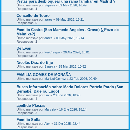
Pistas para desbloquear una rama familiar en Madrid ?
Último mensaje por
Sapeira
«
09 May 2026, 16:49
Respuestas:
1
Concello de Touro
Último mensaje por
aares
«
09 May 2026, 16:21
Respuestas:
5
Familia Castro (San Mamede Angeles - Oroso) (¿Pazo de
Meimixe?)
Último mensaje por
aares
«
09 May 2026, 16:14
Respuestas:
1
De Evan
Último mensaje por
FerCrespo
«
20 Abr 2026, 15:01
Respuestas:
8
Nicolás Díaz do Eijo
Último mensaje por
Sapeira
«
25 Mar 2026, 10:52
FAMILIA GOMEZ DE MORAÑA
Último mensaje por
Maribel Gomez
«
23 Feb 2026, 00:49
Busco información sobre María Dolores Portela Pardo (San
Bernabé, Baleira, Lugo)
Último mensaje por
Lux
«
23 Ene 2026, 18:46
Respuestas:
4
apellido Placias
Último mensaje por
Marcelo
«
16 Ene 2026, 18:14
Respuestas:
2
Familia Solla
Último mensaje por
Alex
«
31 Dic 2025, 22:44
Respuestas:
6