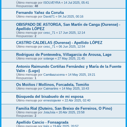
Último mensaje por
ISOLVEYRA
«
14 Jul 2025, 05:41
Respuestas:
48
Fernando Yañez da Coruña
Último mensaje por
David71
«
04 Jul 2025, 00:16
OBISPADO DE ASTORGA, San Martín de Canga (Ourense) -
Apellido LÓPEZ
Último mensaje por
cesc_71
«
17 Jun 2025, 12:14
Respuestas:
2
CASTRO CALDELAS (Ourense) - Apellido LÓPEZ
Último mensaje por
cesc_71
«
06 Jun 2025, 12:54
Rodriguez de Pontevedra, Villagarcia de Arousa, Lage
Último mensaje por
solange
«
27 May 2025, 21:45
Antonio Raimundo Cortiñas Fernández y María de la Fuente
Valin - (Lugo)
Último mensaje por
Camilaazucena
«
14 May 2025, 19:21
Respuestas:
1
Os Moiños / Mollinos, Forcadela, Tomiño
Último mensaje por
Catmartins
«
14 May 2025, 10:43
Búsqueda del bisabuelo de mi esposa
Último mensaje por
ernestojavier
«
22 Abr 2025, 02:40
Familia Rial (Outeiro, San Breixo de Ferreiros, O Pino)
Último mensaje por
JotaJota
«
20 Abr 2025, 23:58
Respuestas:
2
Apellido Cancio - Fonsagrada
Último mensaje por
Inés
«
19 Abr 2025, 20:57