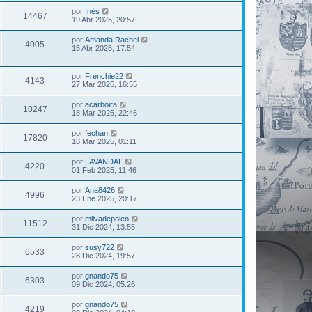
por
Inés
14467
19 Abr 2025, 20:57
por
Amanda Rachel
4005
15 Abr 2025, 17:54
por
Frenchie22
4143
27 Mar 2025, 16:55
por
acarboira
10247
18 Mar 2025, 22:46
por
fechan
17820
18 Mar 2025, 01:11
por
LAVANDAL
4220
01 Feb 2025, 11:46
por
Ana8426
4996
23 Ene 2025, 20:17
por
milvadepoleo
11512
31 Dic 2024, 13:55
por
susy722
6533
28 Dic 2024, 19:57
por
gnando75
6303
09 Dic 2024, 05:26
por
gnando75
4219