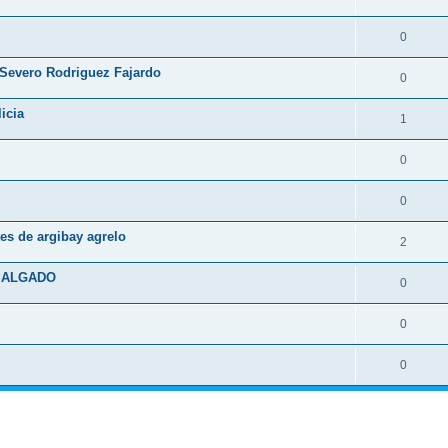
0
 Severo Rodriguez Fajardo
0
icia
1
0
0
es de argibay agrelo
2
 SALGADO
0
0
0