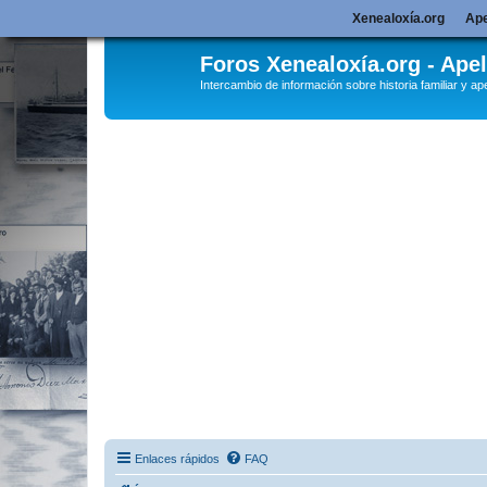
Xenealoxía.org
Ape
Foros Xenealoxía.org - Apel
Intercambio de información sobre historia familiar y ape
Enlaces rápidos
FAQ