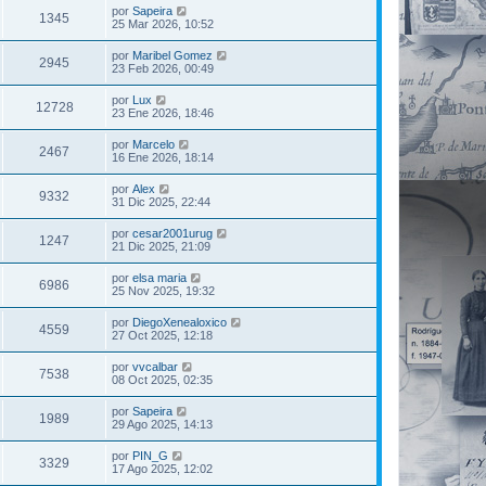
por
Sapeira
1345
25 Mar 2026, 10:52
por
Maribel Gomez
2945
23 Feb 2026, 00:49
por
Lux
12728
23 Ene 2026, 18:46
por
Marcelo
2467
16 Ene 2026, 18:14
por
Alex
9332
31 Dic 2025, 22:44
por
cesar2001urug
1247
21 Dic 2025, 21:09
por
elsa maria
6986
25 Nov 2025, 19:32
por
DiegoXenealoxico
4559
27 Oct 2025, 12:18
por
vvcalbar
7538
08 Oct 2025, 02:35
por
Sapeira
1989
29 Ago 2025, 14:13
por
PIN_G
3329
17 Ago 2025, 12:02