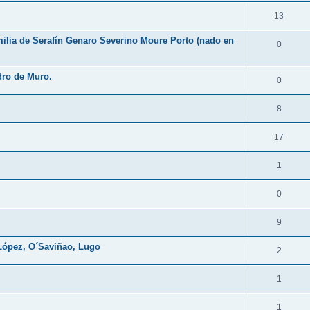
13
milia de Serafín Genaro Severino Moure Porto (nado en
0
dro de Muro.
0
8
17
1
0
9
López, O´Saviñao, Lugo
2
1
1