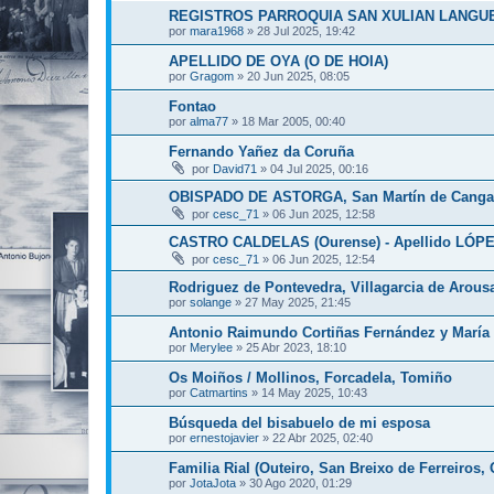
REGISTROS PARROQUIA SAN XULIAN LANGU
por
mara1968
»
28 Jul 2025, 19:42
APELLIDO DE OYA (O DE HOIA)
por
Gragom
»
20 Jun 2025, 08:05
Fontao
por
alma77
»
18 Mar 2005, 00:40
Fernando Yañez da Coruña
por
David71
»
04 Jul 2025, 00:16
OBISPADO DE ASTORGA, San Martín de Canga 
por
cesc_71
»
06 Jun 2025, 12:58
CASTRO CALDELAS (Ourense) - Apellido LÓP
por
cesc_71
»
06 Jun 2025, 12:54
Rodriguez de Pontevedra, Villagarcia de Arous
por
solange
»
27 May 2025, 21:45
Antonio Raimundo Cortiñas Fernández y María d
por
Merylee
»
25 Abr 2023, 18:10
Os Moiños / Mollinos, Forcadela, Tomiño
por
Catmartins
»
14 May 2025, 10:43
Búsqueda del bisabuelo de mi esposa
por
ernestojavier
»
22 Abr 2025, 02:40
Familia Rial (Outeiro, San Breixo de Ferreiros, 
por
JotaJota
»
30 Ago 2020, 01:29