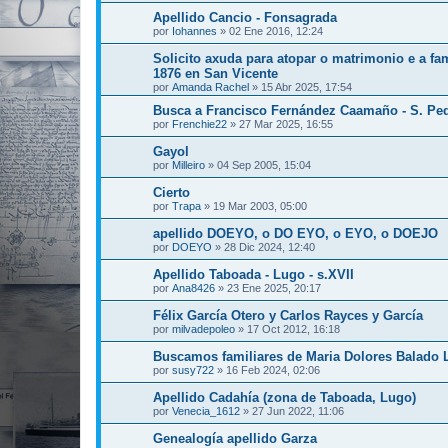
Apellido Cancio - Fonsagrada
por
Iohannes
»
02 Ene 2016, 12:24
Solicito axuda para atopar o matrimonio e a fa
1876 en San Vicente
por
Amanda Rachel
»
15 Abr 2025, 17:54
Busca a Francisco Fernández Caamaño - S. Pe
por
Frenchie22
»
27 Mar 2025, 16:55
Gayol
por
Milleiro
»
04 Sep 2005, 15:04
Cierto
por
Trapa
»
19 Mar 2003, 05:00
apellido DOEYO, o DO EYO, o EYO, o DOEJO
por
DOEYO
»
28 Dic 2024, 12:40
Apellido Taboada - Lugo - s.XVII
por
Ana8426
»
23 Ene 2025, 20:17
Félix García Otero y Carlos Rayces y García
por
milvadepoleo
»
17 Oct 2012, 16:18
Buscamos familiares de Maria Dolores Balado 
por
susy722
»
16 Feb 2024, 02:06
Apellido Cadahía (zona de Taboada, Lugo)
por
Venecia_1612
»
27 Jun 2022, 11:06
Genealogía apellido Garza