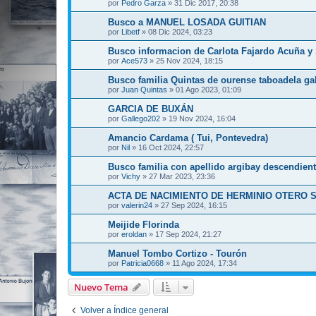
por
Pedro Garza
»
31 Dic 2017, 20:38
Busco a MANUEL LOSADA GUITIAN
por
Libetf
»
08 Dic 2024, 03:23
Busco informacion de Carlota Fajardo Acuña y
por
Ace573
»
25 Nov 2024, 18:15
Busco familia Quintas de ourense taboadela gal
por
Juan Quintas
»
01 Ago 2023, 01:09
GARCIA DE BUXÁN
por
Gallego202
»
19 Nov 2024, 16:04
Amancio Cardama ( Tui, Pontevedra)
por
Nil
»
16 Oct 2024, 22:57
Busco familia con apellido argibay descendient
por
Vichy
»
27 Mar 2023, 23:36
ACTA DE NACIMIENTO DE HERMINIO OTERO
por
valerin24
»
27 Sep 2024, 16:15
Meijide Florinda
por
eroldan
»
17 Sep 2024, 21:27
Manuel Tombo Cortizo - Tourón
por
Patricia0668
»
11 Ago 2024, 17:34
Nuevo Tema
Volver a Índice general