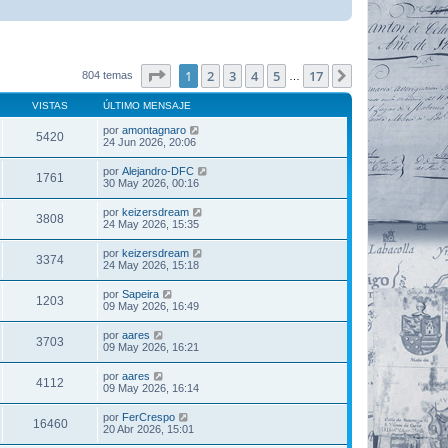
Página
1
de
17
1
2
3
4
5
17
Siguiente
804 temas
…
VISTAS
ÚLTIMO MENSAJE
por
amontagnaro
5420
24 Jun 2026, 20:06
por
Alejandro-DFC
1761
30 May 2026, 00:16
por
keizersdream
3808
24 May 2026, 15:35
por
keizersdream
3374
24 May 2026, 15:18
por
Sapeira
1203
09 May 2026, 16:49
por
aares
3703
09 May 2026, 16:21
por
aares
4112
09 May 2026, 16:14
por
FerCrespo
16460
20 Abr 2026, 15:01