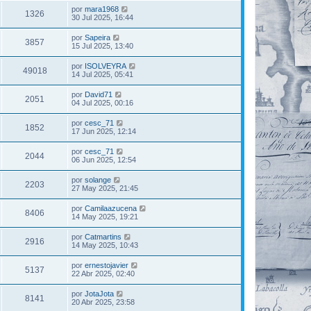
por
mara1968
1326
30 Jul 2025, 16:44
por
Sapeira
3857
15 Jul 2025, 13:40
por
ISOLVEYRA
49018
14 Jul 2025, 05:41
por
David71
2051
04 Jul 2025, 00:16
por
cesc_71
1852
17 Jun 2025, 12:14
por
cesc_71
2044
06 Jun 2025, 12:54
por
solange
2203
27 May 2025, 21:45
por
Camilaazucena
8406
14 May 2025, 19:21
por
Catmartins
2916
14 May 2025, 10:43
por
ernestojavier
5137
22 Abr 2025, 02:40
por
JotaJota
8141
20 Abr 2025, 23:58