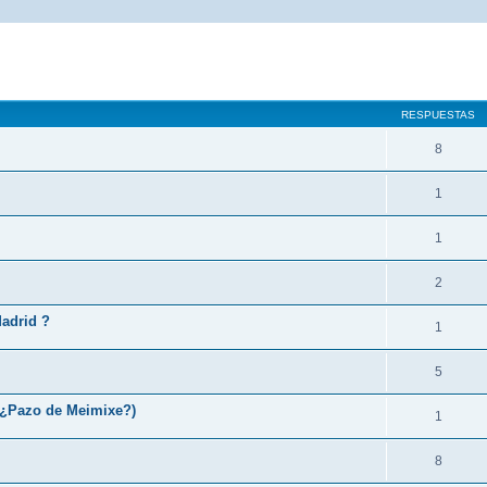
queda avanzada
RESPUESTAS
8
1
1
2
Madrid ?
1
5
(¿Pazo de Meimixe?)
1
8