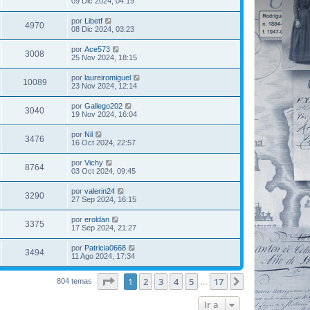
09 Dic 2024, 04:19
por
Libetf
4970
08 Dic 2024, 03:23
por
Ace573
3008
25 Nov 2024, 18:15
por
laureiromiguel
10089
23 Nov 2024, 12:14
por
Gallego202
3040
19 Nov 2024, 16:04
por
Nil
3476
16 Oct 2024, 22:57
por
Vichy
8764
03 Oct 2024, 09:45
por
valerin24
3290
27 Sep 2024, 16:15
por
eroldan
3375
17 Sep 2024, 21:27
por
Patricia0668
3494
11 Ago 2024, 17:34
Página
1
de
17
1
2
3
4
5
17
Siguiente
804 temas
…
Ir a