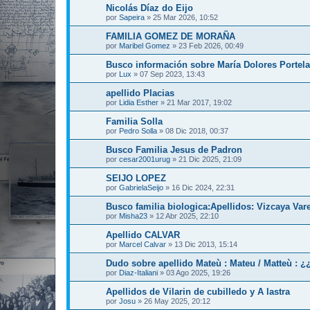
Nicolás Díaz do Eijo
por
Sapeira
»
25 Mar 2026, 10:52
FAMILIA GOMEZ DE MORAÑA
por
Maribel Gomez
»
23 Feb 2026, 00:49
Busco información sobre María Dolores Portela
por
Lux
»
07 Sep 2023, 13:43
apellido Placias
por
Lidia Esther
»
21 Mar 2017, 19:02
Familia Solla
por
Pedro Solla
»
08 Dic 2018, 00:37
Busco Familia Jesus de Padron
por
cesar2001urug
»
21 Dic 2025, 21:09
SEIJO LOPEZ
por
GabrielaSeijo
»
16 Dic 2024, 22:31
Busco familia biologica:Apellidos: Vizcaya Var
por
Misha23
»
12 Abr 2025, 22:10
Apellido CALVAR
por
Marcel Calvar
»
13 Dic 2013, 15:14
Dudo sobre apellido Mateù : Mateu / Matteù : ¿
por
Diaz-Italiani
»
03 Ago 2025, 19:26
Apellidos de Vilarin de cubilledo y A lastra
por
Josu
»
26 May 2025, 20:12