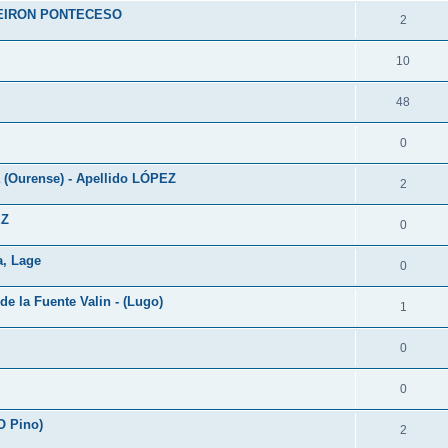
EIRON PONTECESO
2
10
48
0
(Ourense) - Apellido LÓPEZ
2
EZ
0
a, Lage
0
e la Fuente Valin - (Lugo)
1
0
0
O Pino)
2