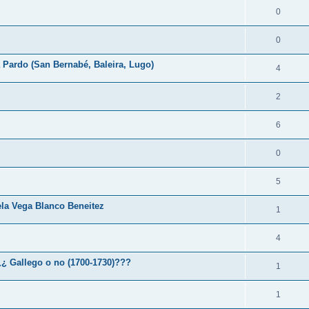
0
0
 Pardo (San Bernabé, Baleira, Lugo)
4
2
6
0
5
ela Vega Blanco Beneitez
1
4
¿¿ Gallego o no (1700-1730)???
1
1