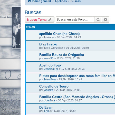
Índice general
Apelidos
Buscas
Buscas
Buscar
Bús
Nuevo Tema
TEMAS
apellido Chan (no Chans)
por
Invitado
»
03 Jun 2002, 14:23
Diaz Freixo
por
Mike Gonzalez
»
01 Jul 2006, 05:39
Familia Bouza de Ortigueira
por
osva96
»
12 Dic 2022, 11:28
Apellido Fojo
por
JessicaFoji
»
17 Oct 2023, 23:32
Pistas para desbloquear una rama familiar en 
por
Mend0sa
»
29 Abr 2026, 15:49
Concello de Touro
por
Xalleira
»
22 Mar 2015, 14:03
Familia Castro (San Mamede Angeles - Oroso) 
por
JotaJota
»
30 Ago 2020, 01:17
De Evan
por
Oye
»
26 Jul 2012, 20:30