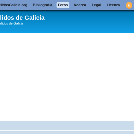
lidosGalicia.org
Bibliografía
Foros
Acerca
Legal
Licenza
lidos de Galicia
llidos de Galicia