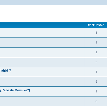
queda avanzada
RESPUESTAS
8
1
1
2
Madrid ?
1
5
(¿Pazo de Meimixe?)
1
8