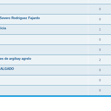
0
 Severo Rodriguez Fajardo
0
icia
1
0
0
es de argibay agrelo
2
 SALGADO
0
0
0