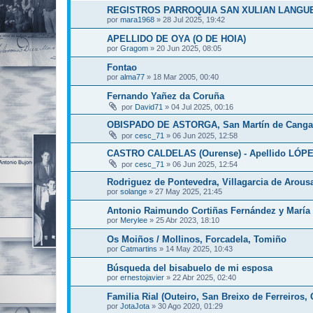
REGISTROS PARROQUIA SAN XULIAN LANGU
por
mara1968
»
28 Jul 2025, 19:42
APELLIDO DE OYA (O DE HOIA)
por
Gragom
»
20 Jun 2025, 08:05
Fontao
por
alma77
»
18 Mar 2005, 00:40
Fernando Yañez da Coruña
por
David71
»
04 Jul 2025, 00:16
OBISPADO DE ASTORGA, San Martín de Canga 
por
cesc_71
»
06 Jun 2025, 12:58
CASTRO CALDELAS (Ourense) - Apellido LÓP
por
cesc_71
»
06 Jun 2025, 12:54
Rodriguez de Pontevedra, Villagarcia de Arous
por
solange
»
27 May 2025, 21:45
Antonio Raimundo Cortiñas Fernández y María d
por
Merylee
»
25 Abr 2023, 18:10
Os Moiños / Mollinos, Forcadela, Tomiño
por
Catmartins
»
14 May 2025, 10:43
Búsqueda del bisabuelo de mi esposa
por
ernestojavier
»
22 Abr 2025, 02:40
Familia Rial (Outeiro, San Breixo de Ferreiros, 
por
JotaJota
»
30 Ago 2020, 01:29