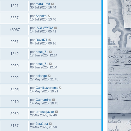
por
mara1968
1321
30 Jul 2025, 16:44
por
Sapeira
3837
15 Jul 2025, 13:40
por
ISOLVEYRA
48987
14 Jul 2025, 05:41
por
David71
2051
04 Jul 2025, 00:16
por
cesc_71
1842
17 Jun 2025, 12:14
por
cesc_71
2039
06 Jun 2025, 12:54
por
solange
2202
27 May 2025, 21:45
por
Camilaazucena
8405
14 May 2025, 19:21
por
Catmartins
2910
14 May 2025, 10:43
por
ernestojavier
5089
22 Abr 2025, 02:40
por
JotaJota
8137
20 Abr 2025, 23:58