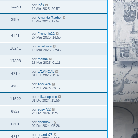
por
Inés
14459
19 Abr 2025, 20:57
por
Amanda Rachel
3997
15 Abr 2025, 17:54
por
Frenchie22
4141
27 Mar 2025, 16:55
por
acarboira
10241
18 Mar 2025, 22:46
por
fechan
17808
18 Mar 2025, 01:11
por
LAVANDAL
4210
01 Feb 2025, 11:46
por
Ana8426
4983
23 Ene 2025, 20:17
por
milvadepoleo
11502
31 Dic 2024, 13:55
por
susy722
6528
28 Dic 2024, 19:57
por
gnando75
6301
09 Dic 2024, 05:26
por
gnando75
4212