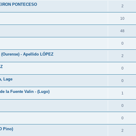
EIRON PONTECESO
2
10
48
0
(Ourense) - Apellido LÓPEZ
2
EZ
0
a, Lage
0
e la Fuente Valin - (Lugo)
1
0
0
O Pino)
2