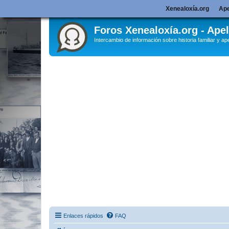
Xenealoxía.org
Ape
Foros Xenealoxía.org - Apel
Intercambio de información sobre historia familiar y ape
Enlaces rápidos
FAQ