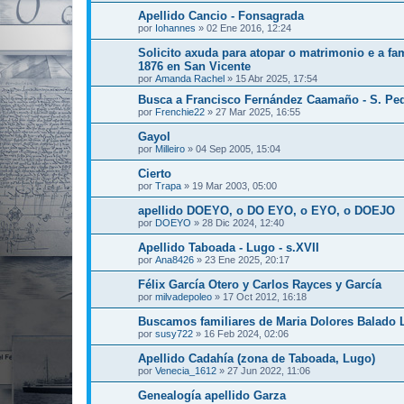
Apellido Cancio - Fonsagrada
por
Iohannes
»
02 Ene 2016, 12:24
Solicito axuda para atopar o matrimonio e a fa
1876 en San Vicente
por
Amanda Rachel
»
15 Abr 2025, 17:54
Busca a Francisco Fernández Caamaño - S. Pe
por
Frenchie22
»
27 Mar 2025, 16:55
Gayol
por
Milleiro
»
04 Sep 2005, 15:04
Cierto
por
Trapa
»
19 Mar 2003, 05:00
apellido DOEYO, o DO EYO, o EYO, o DOEJO
por
DOEYO
»
28 Dic 2024, 12:40
Apellido Taboada - Lugo - s.XVII
por
Ana8426
»
23 Ene 2025, 20:17
Félix García Otero y Carlos Rayces y García
por
milvadepoleo
»
17 Oct 2012, 16:18
Buscamos familiares de Maria Dolores Balado 
por
susy722
»
16 Feb 2024, 02:06
Apellido Cadahía (zona de Taboada, Lugo)
por
Venecia_1612
»
27 Jun 2022, 11:06
Genealogía apellido Garza