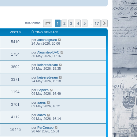
Página
1
de
17
1
2
3
4
5
17
Siguiente
804 temas
…
VISTAS
ÚLTIMO MENSAJE
por
amontagnaro
5410
24 Jun 2026, 20:06
por
Alejandro-DFC
1754
30 May 2026, 00:16
por
keizersdream
3802
24 May 2026, 15:35
por
keizersdream
3371
24 May 2026, 15:18
por
Sapeira
1194
09 May 2026, 16:49
por
aares
3701
09 May 2026, 16:21
por
aares
4112
09 May 2026, 16:14
por
FerCrespo
16445
20 Abr 2026, 15:01