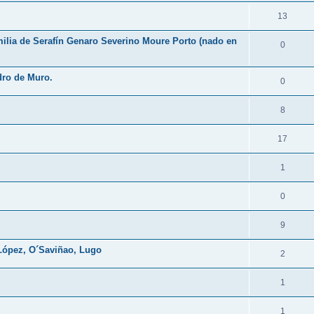
13
milia de Serafín Genaro Severino Moure Porto (nado en
0
dro de Muro.
0
8
17
1
0
9
López, O´Saviñao, Lugo
2
1
1