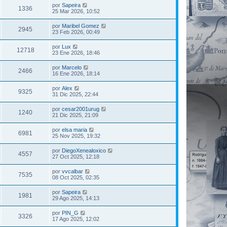
por
Sapeira
1336
25 Mar 2026, 10:52
por
Maribel Gomez
2945
23 Feb 2026, 00:49
por
Lux
12718
23 Ene 2026, 18:46
por
Marcelo
2466
16 Ene 2026, 18:14
por
Alex
9325
31 Dic 2025, 22:44
por
cesar2001urug
1240
21 Dic 2025, 21:09
por
elsa maria
6981
25 Nov 2025, 19:32
por
DiegoXenealoxico
4557
27 Oct 2025, 12:18
por
vvcalbar
7535
08 Oct 2025, 02:35
por
Sapeira
1981
29 Ago 2025, 14:13
por
PIN_G
3326
17 Ago 2025, 12:02