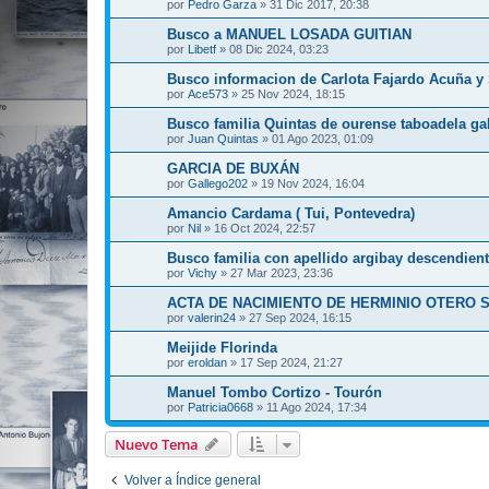
por
Pedro Garza
»
31 Dic 2017, 20:38
Busco a MANUEL LOSADA GUITIAN
por
Libetf
»
08 Dic 2024, 03:23
Busco informacion de Carlota Fajardo Acuña y
por
Ace573
»
25 Nov 2024, 18:15
Busco familia Quintas de ourense taboadela gal
por
Juan Quintas
»
01 Ago 2023, 01:09
GARCIA DE BUXÁN
por
Gallego202
»
19 Nov 2024, 16:04
Amancio Cardama ( Tui, Pontevedra)
por
Nil
»
16 Oct 2024, 22:57
Busco familia con apellido argibay descendient
por
Vichy
»
27 Mar 2023, 23:36
ACTA DE NACIMIENTO DE HERMINIO OTERO
por
valerin24
»
27 Sep 2024, 16:15
Meijide Florinda
por
eroldan
»
17 Sep 2024, 21:27
Manuel Tombo Cortizo - Tourón
por
Patricia0668
»
11 Ago 2024, 17:34
Nuevo Tema
Volver a Índice general