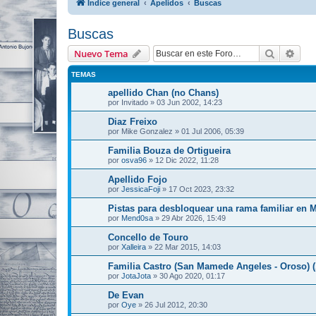
Índice general
Apelidos
Buscas
Buscas
Buscar
Bús
Nuevo Tema
TEMAS
apellido Chan (no Chans)
por
Invitado
»
03 Jun 2002, 14:23
Diaz Freixo
por
Mike Gonzalez
»
01 Jul 2006, 05:39
Familia Bouza de Ortigueira
por
osva96
»
12 Dic 2022, 11:28
Apellido Fojo
por
JessicaFoji
»
17 Oct 2023, 23:32
Pistas para desbloquear una rama familiar en 
por
Mend0sa
»
29 Abr 2026, 15:49
Concello de Touro
por
Xalleira
»
22 Mar 2015, 14:03
Familia Castro (San Mamede Angeles - Oroso) 
por
JotaJota
»
30 Ago 2020, 01:17
De Evan
por
Oye
»
26 Jul 2012, 20:30