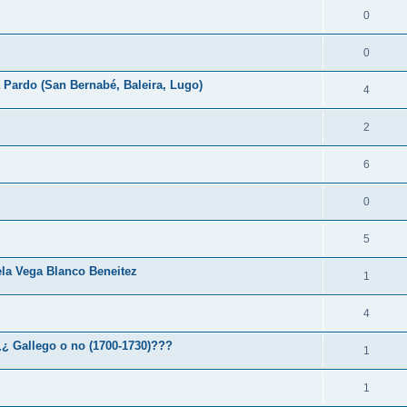
0
0
 Pardo (San Bernabé, Baleira, Lugo)
4
2
6
0
5
ela Vega Blanco Beneitez
1
4
¿¿ Gallego o no (1700-1730)???
1
1