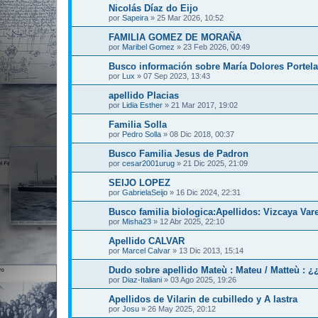
Nicolás Díaz do Eijo
por
Sapeira
»
25 Mar 2026, 10:52
FAMILIA GOMEZ DE MORAÑA
por
Maribel Gomez
»
23 Feb 2026, 00:49
Busco información sobre María Dolores Portela
por
Lux
»
07 Sep 2023, 13:43
apellido Placias
por
Lidia Esther
»
21 Mar 2017, 19:02
Familia Solla
por
Pedro Solla
»
08 Dic 2018, 00:37
Busco Familia Jesus de Padron
por
cesar2001urug
»
21 Dic 2025, 21:09
SEIJO LOPEZ
por
GabrielaSeijo
»
16 Dic 2024, 22:31
Busco familia biologica:Apellidos: Vizcaya Var
por
Misha23
»
12 Abr 2025, 22:10
Apellido CALVAR
por
Marcel Calvar
»
13 Dic 2013, 15:14
Dudo sobre apellido Mateù : Mateu / Matteù : ¿
por
Diaz-Italiani
»
03 Ago 2025, 19:26
Apellidos de Vilarin de cubilledo y A lastra
por
Josu
»
26 May 2025, 20:12