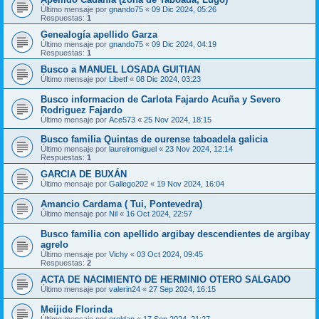
Último mensaje por
gnando75
«
09 Dic 2024, 05:26
Respuestas:
1
Genealogía apellido Garza
Último mensaje por
gnando75
«
09 Dic 2024, 04:19
Respuestas:
1
Busco a MANUEL LOSADA GUITIAN
Último mensaje por
Libetf
«
08 Dic 2024, 03:23
Busco informacion de Carlota Fajardo Acuña y Severo
Rodriguez Fajardo
Último mensaje por
Ace573
«
25 Nov 2024, 18:15
Busco familia Quintas de ourense taboadela galicia
Último mensaje por
laureiromiguel
«
23 Nov 2024, 12:14
Respuestas:
1
GARCIA DE BUXÁN
Último mensaje por
Gallego202
«
19 Nov 2024, 16:04
Amancio Cardama ( Tui, Pontevedra)
Último mensaje por
Nil
«
16 Oct 2024, 22:57
Busco familia con apellido argibay descendientes de argibay
agrelo
Último mensaje por
Vichy
«
03 Oct 2024, 09:45
Respuestas:
2
ACTA DE NACIMIENTO DE HERMINIO OTERO SALGADO
Último mensaje por
valerin24
«
27 Sep 2024, 16:15
Meijide Florinda