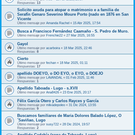
Respuestas:
13
Solicito axuda para atopar o matrimonio e a familia de
Serafín Genaro Severino Moure Porto (nado en 1876 en San
Vicente
Último mensaje por
Amanda Rachel
«
15 Abr 2025, 17:54
Busca a Francisco Fernández Caamaño - S. Pedro de Muro.
Último mensaje por
Frenchie22
«
27 Mar 2025, 16:55
Gayol
Último mensaje por
acarboira
«
18 Mar 2025, 22:46
Respuestas:
8
Cierto
Último mensaje por
fechan
«
18 Mar 2025, 01:11
Respuestas:
17
apellido DOEYO, o DO EYO, o EYO, o DOEJO
Último mensaje por
LAVANDAL
«
01 Feb 2025, 11:46
Respuestas:
1
Apellido Taboada - Lugo - s.XVII
Último mensaje por
Ana8426
«
23 Ene 2025, 20:17
Félix García Otero y Carlos Rayces y García
Último mensaje por
milvadepoleo
«
31 Dic 2024, 13:55
Respuestas:
9
Buscamos familiares de Maria Dolores Balado López, O
´Saviñao, Lugo
Último mensaje por
susy722
«
28 Dic 2024, 19:57
Respuestas:
2
Apellido Cadahía (zona de Taboada, Lugo)