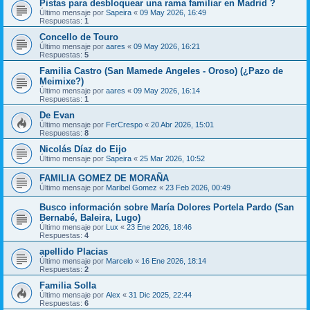
Pistas para desbloquear una rama familiar en Madrid ?
Último mensaje por
Sapeira
«
09 May 2026, 16:49
Respuestas:
1
Concello de Touro
Último mensaje por
aares
«
09 May 2026, 16:21
Respuestas:
5
Familia Castro (San Mamede Angeles - Oroso) (¿Pazo de
Meimixe?)
Último mensaje por
aares
«
09 May 2026, 16:14
Respuestas:
1
De Evan
Último mensaje por
FerCrespo
«
20 Abr 2026, 15:01
Respuestas:
8
Nicolás Díaz do Eijo
Último mensaje por
Sapeira
«
25 Mar 2026, 10:52
FAMILIA GOMEZ DE MORAÑA
Último mensaje por
Maribel Gomez
«
23 Feb 2026, 00:49
Busco información sobre María Dolores Portela Pardo (San
Bernabé, Baleira, Lugo)
Último mensaje por
Lux
«
23 Ene 2026, 18:46
Respuestas:
4
apellido Placias
Último mensaje por
Marcelo
«
16 Ene 2026, 18:14
Respuestas:
2
Familia Solla
Último mensaje por
Alex
«
31 Dic 2025, 22:44
Respuestas:
6