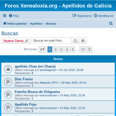
Foros Xenealoxía.org - Apellidos de Galicia
FAQ
Registrarse
Identificarse
B
Índice general
Apelidos
Buscas
u
Buscas
s
Buscar
Búsqueda avanzad
Nuevo Tema
c
a
Página
1
de
17
1
2
3
4
5
17
Siguiente
804 temas
…
r
Temas
apellido Chan (no Chans)
Último mensaje por
amontagnaro
«
24 Jun 2026, 20:06
Respuestas:
8
Diaz Freixo
Último mensaje por
Alejandro-DFC
«
30 May 2026, 00:16
Respuestas:
1
Familia Bouza de Ortigueira
Último mensaje por
keizersdream
«
24 May 2026, 15:35
Respuestas:
1
Apellido Fojo
Último mensaje por
keizersdream
«
24 May 2026, 15:18
Respuestas:
2