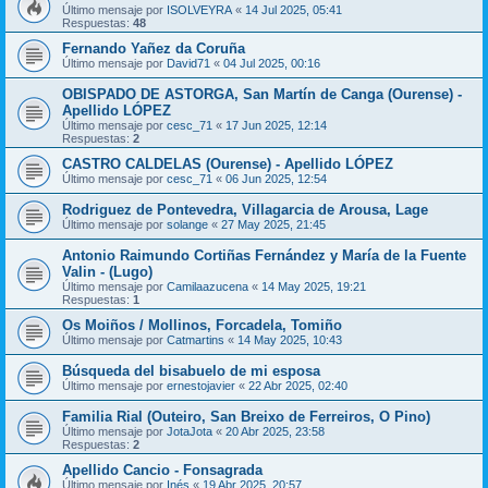
Último mensaje por
ISOLVEYRA
«
14 Jul 2025, 05:41
Respuestas:
48
Fernando Yañez da Coruña
Último mensaje por
David71
«
04 Jul 2025, 00:16
OBISPADO DE ASTORGA, San Martín de Canga (Ourense) -
Apellido LÓPEZ
Último mensaje por
cesc_71
«
17 Jun 2025, 12:14
Respuestas:
2
CASTRO CALDELAS (Ourense) - Apellido LÓPEZ
Último mensaje por
cesc_71
«
06 Jun 2025, 12:54
Rodriguez de Pontevedra, Villagarcia de Arousa, Lage
Último mensaje por
solange
«
27 May 2025, 21:45
Antonio Raimundo Cortiñas Fernández y María de la Fuente
Valin - (Lugo)
Último mensaje por
Camilaazucena
«
14 May 2025, 19:21
Respuestas:
1
Os Moiños / Mollinos, Forcadela, Tomiño
Último mensaje por
Catmartins
«
14 May 2025, 10:43
Búsqueda del bisabuelo de mi esposa
Último mensaje por
ernestojavier
«
22 Abr 2025, 02:40
Familia Rial (Outeiro, San Breixo de Ferreiros, O Pino)
Último mensaje por
JotaJota
«
20 Abr 2025, 23:58
Respuestas:
2
Apellido Cancio - Fonsagrada
Último mensaje por
Inés
«
19 Abr 2025, 20:57