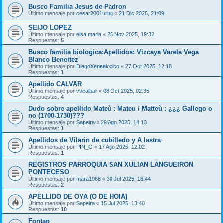
Busco Familia Jesus de Padron
Último mensaje por
cesar2001urug
«
21 Dic 2025, 21:09
SEIJO LOPEZ
Último mensaje por
elsa maria
«
25 Nov 2025, 19:32
Respuestas:
5
Busco familia biologica:Apellidos: Vizcaya Varela Vega
Blanco Beneitez
Último mensaje por
DiegoXenealoxico
«
27 Oct 2025, 12:18
Respuestas:
1
Apellido CALVAR
Último mensaje por
vvcalbar
«
08 Oct 2025, 02:35
Respuestas:
4
Dudo sobre apellido Mateù : Mateu / Matteù : ¿¿¿ Gallego o
no (1700-1730)???
Último mensaje por
Sapeira
«
29 Ago 2025, 14:13
Respuestas:
1
Apellidos de Vilarin de cubilledo y A lastra
Último mensaje por
PIN_G
«
17 Ago 2025, 12:02
Respuestas:
1
REGISTROS PARROQUIA SAN XULIAN LANGUEIRON
PONTECESO
Último mensaje por
mara1968
«
30 Jul 2025, 16:44
Respuestas:
2
APELLIDO DE OYA (O DE HOIA)
Último mensaje por
Sapeira
«
15 Jul 2025, 13:40
Respuestas:
10
Fontao