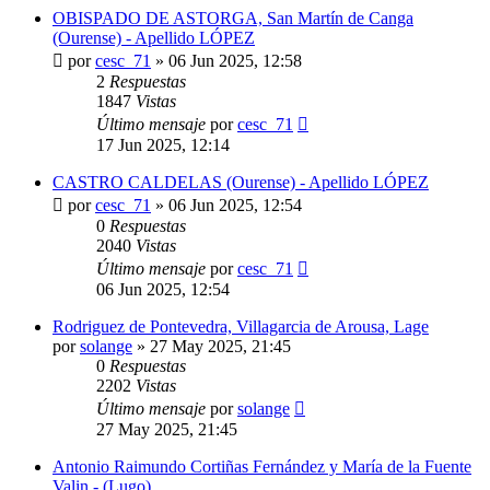
OBISPADO DE ASTORGA, San Martín de Canga
(Ourense) - Apellido LÓPEZ
por
cesc_71
»
06 Jun 2025, 12:58
2
Respuestas
1847
Vistas
Último mensaje
por
cesc_71
17 Jun 2025, 12:14
CASTRO CALDELAS (Ourense) - Apellido LÓPEZ
por
cesc_71
»
06 Jun 2025, 12:54
0
Respuestas
2040
Vistas
Último mensaje
por
cesc_71
06 Jun 2025, 12:54
Rodriguez de Pontevedra, Villagarcia de Arousa, Lage
por
solange
»
27 May 2025, 21:45
0
Respuestas
2202
Vistas
Último mensaje
por
solange
27 May 2025, 21:45
Antonio Raimundo Cortiñas Fernández y María de la Fuente
Valin - (Lugo)