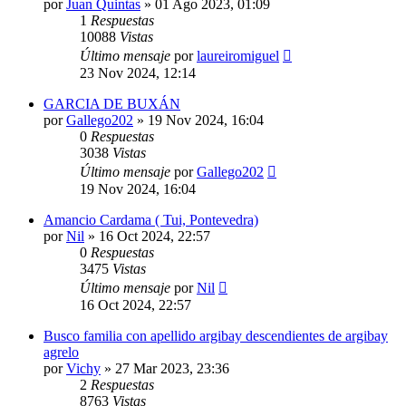
por
Juan Quintas
»
01 Ago 2023, 01:09
1
Respuestas
10088
Vistas
Último mensaje
por
laureiromiguel
23 Nov 2024, 12:14
GARCIA DE BUXÁN
por
Gallego202
»
19 Nov 2024, 16:04
0
Respuestas
3038
Vistas
Último mensaje
por
Gallego202
19 Nov 2024, 16:04
Amancio Cardama ( Tui, Pontevedra)
por
Nil
»
16 Oct 2024, 22:57
0
Respuestas
3475
Vistas
Último mensaje
por
Nil
16 Oct 2024, 22:57
Busco familia con apellido argibay descendientes de argibay
agrelo
por
Vichy
»
27 Mar 2023, 23:36
2
Respuestas
8763
Vistas