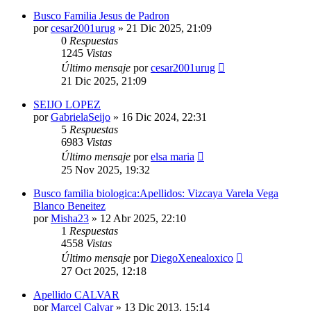
Busco Familia Jesus de Padron
por
cesar2001urug
»
21 Dic 2025, 21:09
0
Respuestas
1245
Vistas
Último mensaje
por
cesar2001urug
21 Dic 2025, 21:09
SEIJO LOPEZ
por
GabrielaSeijo
»
16 Dic 2024, 22:31
5
Respuestas
6983
Vistas
Último mensaje
por
elsa maria
25 Nov 2025, 19:32
Busco familia biologica:Apellidos: Vizcaya Varela Vega
Blanco Beneitez
por
Misha23
»
12 Abr 2025, 22:10
1
Respuestas
4558
Vistas
Último mensaje
por
DiegoXenealoxico
27 Oct 2025, 12:18
Apellido CALVAR
por
Marcel Calvar
»
13 Dic 2013, 15:14