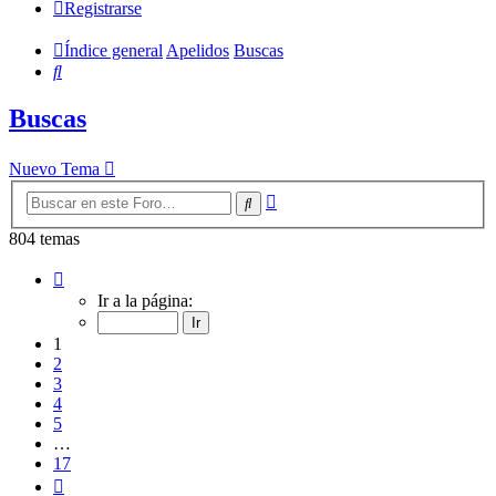
Registrarse
Índice general
Apelidos
Buscas
Buscar
Buscas
Nuevo Tema
Búsqueda
Buscar
avanzada
804 temas
Página
1
Ir a la página:
de
17
1
2
3
4
5
…
17
Siguiente