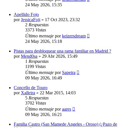
24 May 2026, 15:35
Apellido Fojo
por
JessicaFoji
»
17 Oct 2023, 23:32
2
Respuestas
3373
Vistas
Último mensaje
por
keizersdream
24 May 2026, 15:18
Pistas para desbloquear una rama familiar en Madrid ?
por
Mend0sa
»
29 Abr 2026, 15:49
1
Respuestas
1199
Vistas
Último mensaje
por
Sapeira
09 May 2026, 16:49
Concello de Touro
por
Xalleira
»
22 Mar 2015, 14:03
5
Respuestas
3702
Vistas
Último mensaje
por
aares
09 May 2026, 16:21
Familia Castro (San Mamede Angeles - Oroso) (¿Pazo de