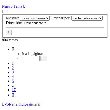
Nuevo Tema
Mostrar:
Ordenar por:
Dirección:
804 temas
Página
1
Ir a la página:
de
17
1
2
3
4
5
…
17
Siguiente
Volver a Índice general