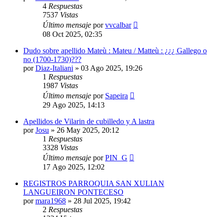
4
Respuestas
7537
Vistas
Último mensaje
por
vvcalbar
08 Oct 2025, 02:35
Dudo sobre apellido Mateù : Mateu / Matteù : ¿¿¿ Gallego o
no (1700-1730)???
por
Diaz-Italiani
»
03 Ago 2025, 19:26
1
Respuestas
1987
Vistas
Último mensaje
por
Sapeira
29 Ago 2025, 14:13
Apellidos de Vilarin de cubilledo y A lastra
por
Josu
»
26 May 2025, 20:12
1
Respuestas
3328
Vistas
Último mensaje
por
PIN_G
17 Ago 2025, 12:02
REGISTROS PARROQUIA SAN XULIAN
LANGUEIRON PONTECESO
por
mara1968
»
28 Jul 2025, 19:42
2
Respuestas