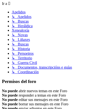
Ir a
Apelidos
↳ Apelidos
↳ Buscas
↳ Heráldica
Xenealoxía
↳ Novas
↳ Liñaxes
↳ Buscas
↳ Historia
↳ Persoeiros
↳ Territorio
↳ Guerra Civil
↳ Documentos, transcripcións e guías
↳ Coordinación
Permisos del foro
No puede
abrir nuevos temas en este Foro
No puede
responder a temas en este Foro
No puede
editar sus mensajes en este Foro
No puede
borrar sus mensajes en este Foro
No puede
enviar adjuntos en este Foro