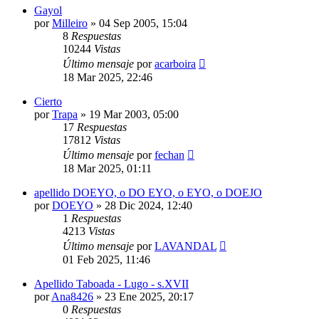
Gayol
por
Milleiro
»
04 Sep 2005, 15:04
8
Respuestas
10244
Vistas
Último mensaje
por
acarboira
18 Mar 2025, 22:46
Cierto
por
Trapa
»
19 Mar 2003, 05:00
17
Respuestas
17812
Vistas
Último mensaje
por
fechan
18 Mar 2025, 01:11
apellido DOEYO, o DO EYO, o EYO, o DOEJO
por
DOEYO
»
28 Dic 2024, 12:40
1
Respuestas
4213
Vistas
Último mensaje
por
LAVANDAL
01 Feb 2025, 11:46
Apellido Taboada - Lugo - s.XVII
por
Ana8426
»
23 Ene 2025, 20:17
0
Respuestas