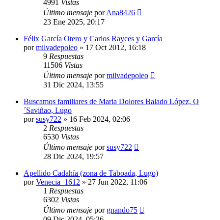
4991
Vistas
Último mensaje
por
Ana8426
23 Ene 2025, 20:17
Félix García Otero y Carlos Rayces y García
por
milvadepoleo
»
17 Oct 2012, 16:18
9
Respuestas
11506
Vistas
Último mensaje
por
milvadepoleo
31 Dic 2024, 13:55
Buscamos familiares de Maria Dolores Balado López, O
´Saviñao, Lugo
por
susy722
»
16 Feb 2024, 02:06
2
Respuestas
6530
Vistas
Último mensaje
por
susy722
28 Dic 2024, 19:57
Apellido Cadahía (zona de Taboada, Lugo)
por
Venecia_1612
»
27 Jun 2022, 11:06
1
Respuestas
6302
Vistas
Último mensaje
por
gnando75
09 Dic 2024, 05:26