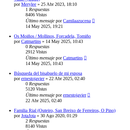
por
Merylee
»
25 Abr 2023, 18:10
1
Respuestas
8406
Vistas
Último mensaje
por
Camilaazucena
14 May 2025, 19:21
Os Moiños / Mollinos, Forcadela, Tomiño
por
Catmartins
»
14 May 2025, 10:43
0
Respuestas
2912
Vistas
Último mensaje
por
Catmartins
14 May 2025, 10:43
Búsqueda del bisabuelo de mi esposa
por
ernestojavier
»
22 Abr 2025, 02:40
0
Respuestas
5120
Vistas
Último mensaje
por
ernestojavier
22 Abr 2025, 02:40
Familia Rial (Outeiro, San Breixo de Ferreiros, O Pino)
por
JotaJota
»
30 Ago 2020, 01:29
2
Respuestas
8140
Vistas