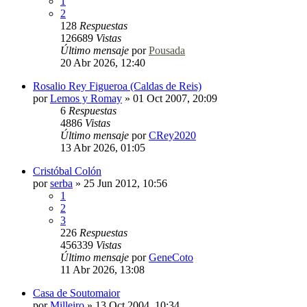
1
2
128
Respuestas
126689
Vistas
Último mensaje
por
Pousada
20 Abr 2026, 12:40
Rosalio Rey Figueroa (Caldas de Reis)
por
Lemos y Romay
»
01 Oct 2007, 20:09
6
Respuestas
4886
Vistas
Último mensaje
por
CRey2020
13 Abr 2026, 01:05
Cristóbal Colón
por
serba
»
25 Jun 2012, 10:56
1
2
3
226
Respuestas
456339
Vistas
Último mensaje
por
GeneCoto
11 Abr 2026, 13:08
Casa de Soutomaior
por
Milleiro
»
13 Oct 2004, 10:34