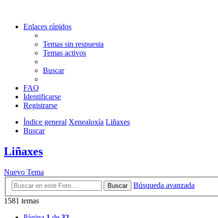
Enlaces rápidos
Temas sin respuesta
Temas activos
Buscar
FAQ
Identificarse
Registrarse
Índice general
Xenealoxía
Liñaxes
Buscar
Liñaxes
Nuevo Tema
Búsqueda avanzada
Buscar
1581 temas
Página
1
de
32