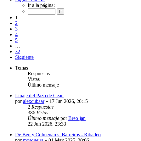
Ir a la página:
1
2
3
4
5
…
32
Siguiente
Temas
Respuestas
Vistas
Último mensaje
Linaje del Pazo de Cean
por
alexcubaar
»
17 Jun 2026, 20:15
2
Respuestas
386
Vistas
Último mensaje
por
Breo-jan
22 Jun 2026, 23:33
De Ben y Colmenares. Barreiros - Ribadeo
por
mosqueira
»
01 May 2025, 20:06