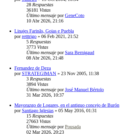
28
Respuestas
36181
Vistas
Último mensaje
por
GeneCoto
10 Abr 2026, 21:16
Linajes Farinãs, Goias e Puebla
por
retttrigo
»
06 Feb 2021, 21:52
5
Respuestas
3773
Vistas
Último mensaje
por
Sara Bernigaud
08 Abr 2026, 21:48
Fernandez de Deza
por
STRATEGIMAN
»
23 Nov 2005, 11:38
3
Respuestas
3894
Vistas
Último mensaje
por
José Manuel Bértolo
31 Mar 2026, 10:37
Mayorazgo de Logares, en el antiguo concejo de Burón
por
Santiago Iglesias
»
05 May 2016, 01:31
15
Respuestas
27663
Vistas
Último mensaje
por
Pousada
02 Mar 2026, 20:23