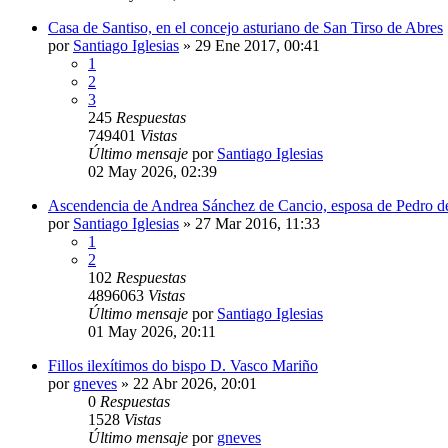
Casa de Santiso, en el concejo asturiano de San Tirso de Abres
por
Santiago Iglesias
»
29 Ene 2017, 00:41
1
2
3
245
Respuestas
749401
Vistas
Último mensaje
por
Santiago Iglesias
02 May 2026, 02:39
Ascendencia de Andrea Sánchez de Cancio, esposa de Pedro d
por
Santiago Iglesias
»
27 Mar 2016, 11:33
1
2
102
Respuestas
4896063
Vistas
Último mensaje
por
Santiago Iglesias
01 May 2026, 20:11
Fillos ilexítimos do bispo D. Vasco Mariño
por
gneves
»
22 Abr 2026, 20:01
0
Respuestas
1528
Vistas
Último mensaje
por
gneves