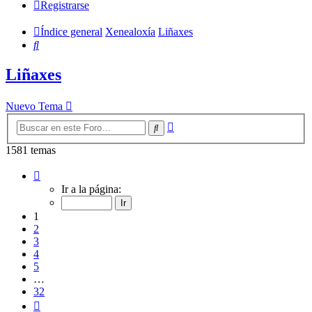
Registrarse
Índice general
Xenealoxía
Liñaxes
Buscar
Liñaxes
Nuevo Tema
Búsqueda
Buscar
avanzada
1581 temas
Página
1
Ir a la página:
de
32
1
2
3
4
5
…
32
Siguiente