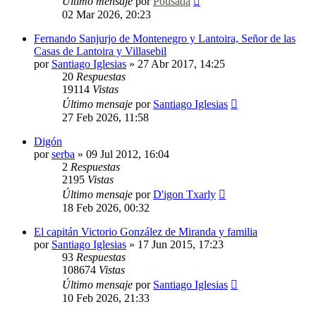
Último mensaje
por
Pousada
02 Mar 2026, 20:23
Fernando Sanjurjo de Montenegro y Lantoira, Señor de las
Casas de Lantoira y Villasebil
por
Santiago Iglesias
»
27 Abr 2017, 14:25
20
Respuestas
19114
Vistas
Último mensaje
por
Santiago Iglesias
27 Feb 2026, 11:58
Digón
por
serba
»
09 Jul 2012, 16:04
2
Respuestas
2195
Vistas
Último mensaje
por
D'igon Txarly
18 Feb 2026, 00:32
El capitán Victorio González de Miranda y familia
por
Santiago Iglesias
»
17 Jun 2015, 17:23
93
Respuestas
108674
Vistas
Último mensaje
por
Santiago Iglesias
10 Feb 2026, 21:33