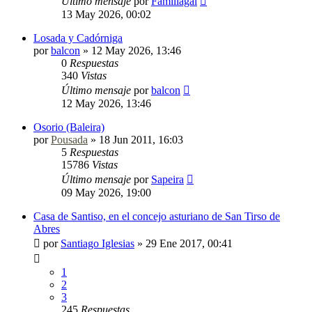
Último mensaje
por
Familiagal
13 May 2026, 00:02
Losada y Cadórniga
por
balcon
»
12 May 2026, 13:46
0
Respuestas
340
Vistas
Último mensaje
por
balcon
12 May 2026, 13:46
Osorio (Baleira)
por
Pousada
»
18 Jun 2011, 16:03
5
Respuestas
15786
Vistas
Último mensaje
por
Sapeira
09 May 2026, 19:00
Casa de Santiso, en el concejo asturiano de San Tirso de
Abres
por
Santiago Iglesias
»
29 Ene 2017, 00:41
1
2
3
245
Respuestas