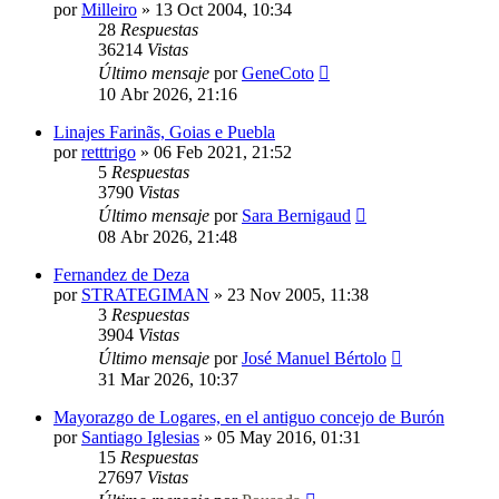
por
Milleiro
»
13 Oct 2004, 10:34
28
Respuestas
36214
Vistas
Último mensaje
por
GeneCoto
10 Abr 2026, 21:16
Linajes Farinãs, Goias e Puebla
por
retttrigo
»
06 Feb 2021, 21:52
5
Respuestas
3790
Vistas
Último mensaje
por
Sara Bernigaud
08 Abr 2026, 21:48
Fernandez de Deza
por
STRATEGIMAN
»
23 Nov 2005, 11:38
3
Respuestas
3904
Vistas
Último mensaje
por
José Manuel Bértolo
31 Mar 2026, 10:37
Mayorazgo de Logares, en el antiguo concejo de Burón
por
Santiago Iglesias
»
05 May 2016, 01:31
15
Respuestas
27697
Vistas