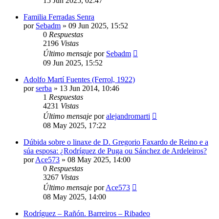
15 Jun 2025, 02:47
Familia Ferradas Senra
por
Sebadm
»
09 Jun 2025, 15:52
0
Respuestas
2196
Vistas
Último mensaje
por
Sebadm
09 Jun 2025, 15:52
Adolfo Martí Fuentes (Ferrol, 1922)
por
serba
»
13 Jun 2014, 10:46
1
Respuestas
4231
Vistas
Último mensaje
por
alejandromarti
08 May 2025, 17:22
Dúbida sobre o linaxe de D. Gregorio Faxardo de Reino e a
súa esposa: ¿Rodríguez de Puga ou Sánchez de Ardeleiros?
por
Ace573
»
08 May 2025, 14:00
0
Respuestas
3267
Vistas
Último mensaje
por
Ace573
08 May 2025, 14:00
Rodríguez – Rañón. Barreiros – Ribadeo