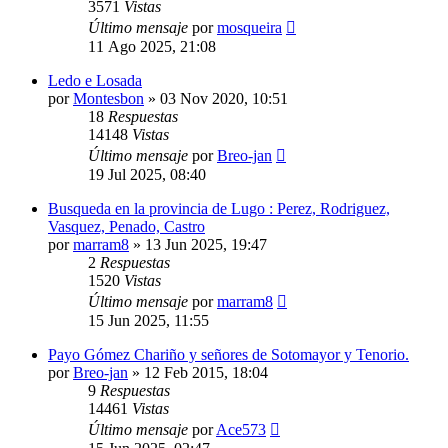
3571
Vistas
Último mensaje
por
mosqueira
11 Ago 2025, 21:08
Ledo e Losada
por
Montesbon
»
03 Nov 2020, 10:51
18
Respuestas
14148
Vistas
Último mensaje
por
Breo-jan
19 Jul 2025, 08:40
Busqueda en la provincia de Lugo : Perez, Rodriguez,
Vasquez, Penado, Castro
por
marram8
»
13 Jun 2025, 19:47
2
Respuestas
1520
Vistas
Último mensaje
por
marram8
15 Jun 2025, 11:55
Payo Gómez Chariño y señores de Sotomayor y Tenorio.
por
Breo-jan
»
12 Feb 2015, 18:04
9
Respuestas
14461
Vistas
Último mensaje
por
Ace573