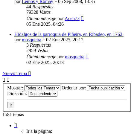
por
Lemos y Romay
»
05 Sep 2008, 13:35
44
Respuestas
79328
Vistas
Último mensaje
por
Ace573
05 Ene 2025, 04:26
Hidalgos de la parroquia de Piñeira, en Ribadeo, en 1762.
por
mosqueira
»
02 Ene 2025, 20:12
3
Respuestas
2959
Vistas
Último mensaje
por
mosqueira
02 Ene 2025, 20:13
Nuevo Tema
Mostrar:
Ordenar por:
Dirección:
1581 temas
Página
1
Ir a la página: