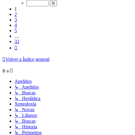
de
32
1
2
3
4
5
…
32
Siguiente
Volver a Índice general
Ir a
Apelidos
↳ Apelidos
↳ Buscas
↳ Heráldica
Xenealoxía
↳ Novas
↳ Liñaxes
↳ Buscas
↳ Historia
↳ Persoeiros