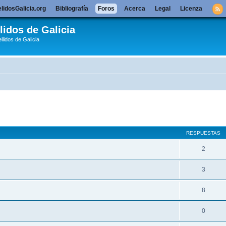
lidosGalicia.org
Bibliografía
Foros
Acerca
Legal
Licenza
lidos de Galicia
llidos de Galicia
queda avanzada
RESPUESTAS
2
3
8
0