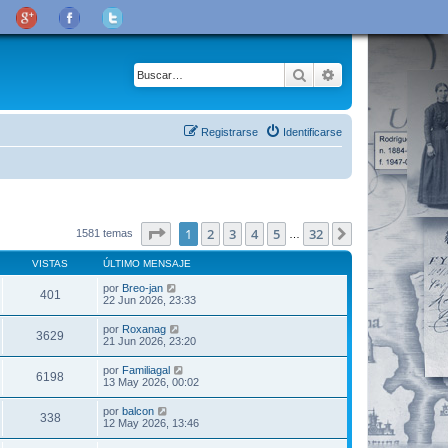
Buscar
Búsqueda avanza
Registrarse
Identificarse
Página
1
de
32
1
2
3
4
5
32
Siguiente
1581 temas
…
VISTAS
ÚLTIMO MENSAJE
por
Breo-jan
401
22 Jun 2026, 23:33
por
Roxanag
3629
21 Jun 2026, 23:20
por
Familiagal
6198
13 May 2026, 00:02
por
balcon
338
12 May 2026, 13:46