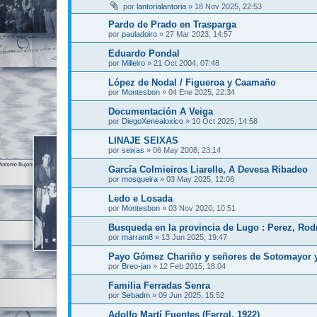
por
lantorialantoria
»
18 Nov 2025, 22:53
Pardo de Prado en Trasparga
por
pauladoiro
»
27 Mar 2023, 14:57
Eduardo Pondal
por
Milleiro
»
21 Oct 2004, 07:48
López de Nodal / Figueroa y Caamaño
por
Montesbon
»
04 Ene 2025, 22:34
Documentación A Veiga
por
DiegoXenealoxico
»
10 Oct 2025, 14:58
LINAJE SEIXAS
por
seixas
»
06 May 2008, 23:14
García Colmieiros Liarelle, A Devesa Ribadeo
por
mosqueira
»
03 May 2025, 12:06
Ledo e Losada
por
Montesbon
»
03 Nov 2020, 10:51
Busqueda en la provincia de Lugo : Perez, Rod
por
marram8
»
13 Jun 2025, 19:47
Payo Gómez Chariño y señores de Sotomayor y
por
Breo-jan
»
12 Feb 2015, 18:04
Familia Ferradas Senra
por
Sebadm
»
09 Jun 2025, 15:52
Adolfo Martí Fuentes (Ferrol, 1922)