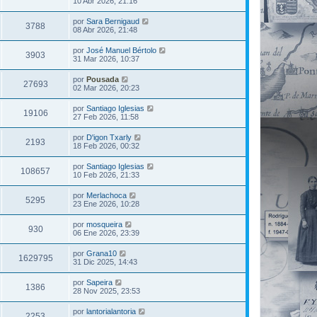
10 Abr 2026, 21:16
por
Sara Bernigaud
3788
08 Abr 2026, 21:48
por
José Manuel Bértolo
3903
31 Mar 2026, 10:37
por
Pousada
27693
02 Mar 2026, 20:23
por
Santiago Iglesias
19106
27 Feb 2026, 11:58
por
D'igon Txarly
2193
18 Feb 2026, 00:32
por
Santiago Iglesias
108657
10 Feb 2026, 21:33
por
Merlachoca
5295
23 Ene 2026, 10:28
por
mosqueira
930
06 Ene 2026, 23:39
por
Grana10
1629795
31 Dic 2025, 14:43
por
Sapeira
1386
28 Nov 2025, 23:53
por
lantorialantoria
2253