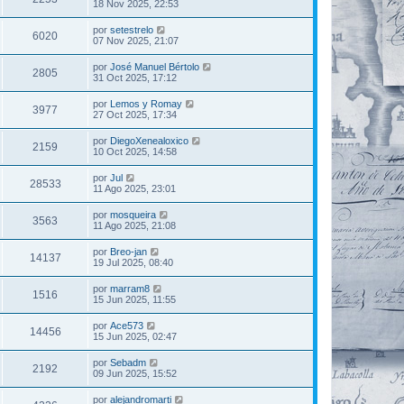
18 Nov 2025, 22:53
por
setestrelo
6020
07 Nov 2025, 21:07
por
José Manuel Bértolo
2805
31 Oct 2025, 17:12
por
Lemos y Romay
3977
27 Oct 2025, 17:34
por
DiegoXenealoxico
2159
10 Oct 2025, 14:58
por
Jul
28533
11 Ago 2025, 23:01
por
mosqueira
3563
11 Ago 2025, 21:08
por
Breo-jan
14137
19 Jul 2025, 08:40
por
marram8
1516
15 Jun 2025, 11:55
por
Ace573
14456
15 Jun 2025, 02:47
por
Sebadm
2192
09 Jun 2025, 15:52
por
alejandromarti