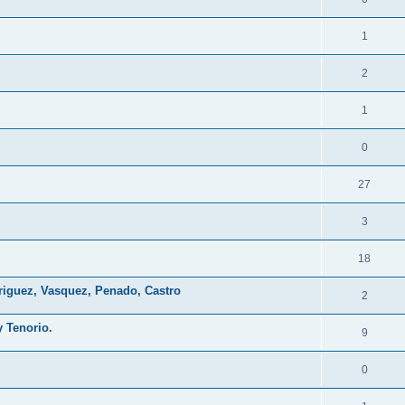
1
2
1
0
27
3
18
riguez, Vasquez, Penado, Castro
2
 Tenorio.
9
0