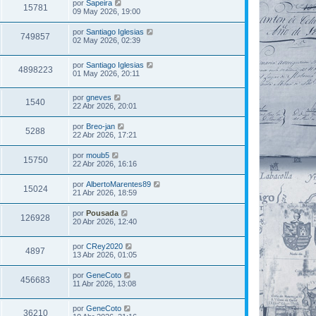
por
Sapeira
15781
09 May 2026, 19:00
por
Santiago Iglesias
749857
02 May 2026, 02:39
por
Santiago Iglesias
4898223
01 May 2026, 20:11
por
gneves
1540
22 Abr 2026, 20:01
por
Breo-jan
5288
22 Abr 2026, 17:21
por
moub5
15750
22 Abr 2026, 16:16
por
AlbertoMarentes89
15024
21 Abr 2026, 18:59
por
Pousada
126928
20 Abr 2026, 12:40
por
CRey2020
4897
13 Abr 2026, 01:05
por
GeneCoto
456683
11 Abr 2026, 13:08
por
GeneCoto
36210