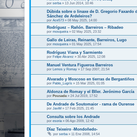
por
serba
»
13 Jun 2014, 10:46
Dúbida sobre o linaxe de D. Gregorio Faxardo 
Sánchez de Ardeleiros?
por
Ace573
»
08 May 2025, 14:00
Rodríguez – Rañón. Barreiros – Ribadeo
por
mosqueira
»
02 May 2025, 23:32
Gallo de Leiras, Reinante, Barreiros, Lugo
por
mosqueira
»
01 May 2025, 17:54
Rodríguez Viana y Sarmiento
por
Felipe Álvarez
»
30 Abr 2025, 12:08
Manuel Ventura Figueroa Barreiros
por
Lemos y Romay
»
17 Sep 2007, 21:54
Alvarado y Moscoso en tierras de Bergantiños
por
Pablo_Lugrís
»
15 Mar 2025, 01:05
Aldonza de Romay y el Bller. Jerónimo García
por
Pousada
»
24 Jul 2019, 17:52
De Andrade de Soutomaior - rama de Ourense
por
JaviM
»
17 Feb 2025, 21:45
Consulta sobre los Andrade
por
esoria
»
06 Ago 2009, 12:42
Díaz Teixeiro -Mondoñedo-
por
serba
»
11 Ene 2008, 14:54