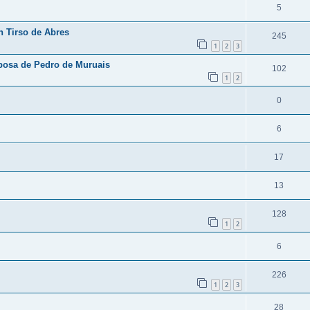
5
n Tirso de Abres
245
1
2
3
posa de Pedro de Muruais
102
1
2
0
6
17
13
128
1
2
6
226
1
2
3
28