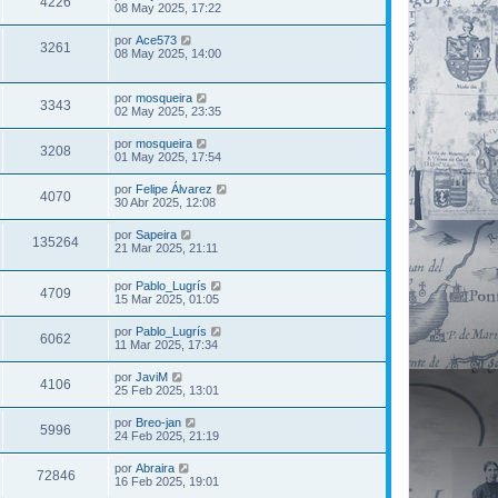
4226
08 May 2025, 17:22
por
Ace573
3261
08 May 2025, 14:00
por
mosqueira
3343
02 May 2025, 23:35
por
mosqueira
3208
01 May 2025, 17:54
por
Felipe Álvarez
4070
30 Abr 2025, 12:08
por
Sapeira
135264
21 Mar 2025, 21:11
por
Pablo_Lugrís
4709
15 Mar 2025, 01:05
por
Pablo_Lugrís
6062
11 Mar 2025, 17:34
por
JaviM
4106
25 Feb 2025, 13:01
por
Breo-jan
5996
24 Feb 2025, 21:19
por
Abraira
72846
16 Feb 2025, 19:01