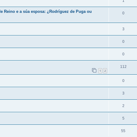
1
de Reino e a súa esposa: ¿Rodríguez de Puga ou
0
3
0
0
112
1
2
0
3
2
5
55