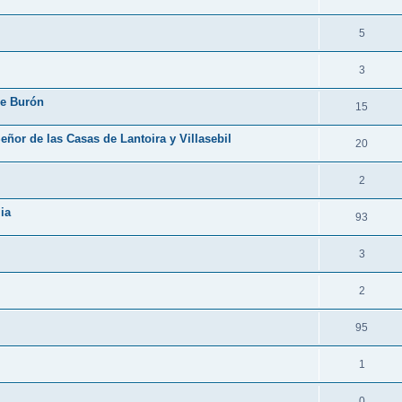
5
3
de Burón
15
ñor de las Casas de Lantoira y Villasebil
20
2
ia
93
3
2
95
1
0