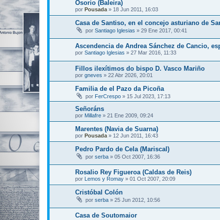
Osorio (Baleira)
por
Pousada
»
18 Jun 2011, 16:03
Casa de Santiso, en el concejo asturiano de Sa
por
Santiago Iglesias
»
29 Ene 2017, 00:41
Ascendencia de Andrea Sánchez de Cancio, es
por
Santiago Iglesias
»
27 Mar 2016, 11:33
Fillos ilexítimos do bispo D. Vasco Mariño
por
gneves
»
22 Abr 2026, 20:01
Familia de el Pazo da Picoña
por
FerCrespo
»
15 Jul 2023, 17:13
Señoráns
por
Millafre
»
21 Ene 2009, 09:24
Marentes (Navia de Suarna)
por
Pousada
»
12 Jun 2011, 16:43
Pedro Pardo de Cela (Mariscal)
por
serba
»
05 Oct 2007, 16:36
Rosalio Rey Figueroa (Caldas de Reis)
por
Lemos y Romay
»
01 Oct 2007, 20:09
Cristóbal Colón
por
serba
»
25 Jun 2012, 10:56
Casa de Soutomaior