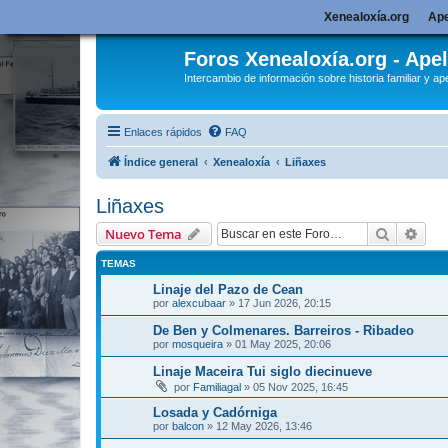
Xenealoxía.org
Ape
Foros Xenealoxía.org - Apel
Intercambio de información sobre historia familiar y ape
Enlaces rápidos
FAQ
Índice general
Xenealoxía
Liñaxes
Liñaxes
Buscar
Bús
Nuevo Tema
TEMAS
Linaje del Pazo de Cean
por
alexcubaar
»
17 Jun 2026, 20:15
De Ben y Colmenares. Barreiros - Ribadeo
por
mosqueira
»
01 May 2025, 20:06
Linaje Maceira Tui siglo diecinueve
por
Familiagal
»
05 Nov 2025, 16:45
Losada y Cadórniga
por
balcon
»
12 May 2026, 13:46