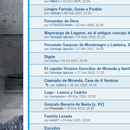
por
Milleiro
»
13 Oct 2004, 10:34
Linajes Farinãs, Goias e Puebla
por
retttrigo
»
06 Feb 2021, 21:52
Fernandez de Deza
por
STRATEGIMAN
»
23 Nov 2005, 11:38
Mayorazgo de Logares, en el antiguo concejo 
por
Santiago Iglesias
»
05 May 2016, 01:31
Fernando Sanjurjo de Montenegro y Lantoira, Se
por
Santiago Iglesias
»
27 Abr 2017, 14:25
Digón
por
serba
»
09 Jul 2012, 16:04
El capitán Victorio González de Miranda y famil
por
Santiago Iglesias
»
17 Jun 2015, 17:23
Caamaño de Miranda, Casa de A Ventosa
por
Xalleira
»
18 Jun 2020, 16:26
Lugo - Lemos y Cedrón
por
mosqueira
»
06 Ene 2026, 23:36
Gonzalo Becerra de Navia (s. XV)
por
Pousada
»
25 Ene 2010, 16:06
Familia Losada
por
Adri87
»
24 Nov 2025, 16:59
Escudos