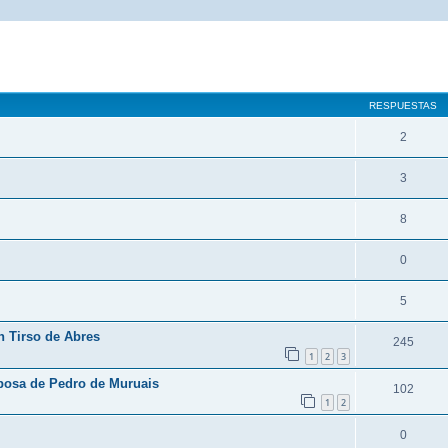
queda avanzada
RESPUESTAS
2
3
8
0
5
n Tirso de Abres
245
1
2
3
posa de Pedro de Muruais
102
1
2
0