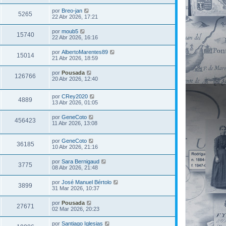
por
Breo-jan
5265
22 Abr 2026, 17:21
por
moub5
15740
22 Abr 2026, 16:16
por
AlbertoMarentes89
15014
21 Abr 2026, 18:59
por
Pousada
126766
20 Abr 2026, 12:40
por
CRey2020
4889
13 Abr 2026, 01:05
por
GeneCoto
456423
11 Abr 2026, 13:08
por
GeneCoto
36185
10 Abr 2026, 21:16
por
Sara Bernigaud
3775
08 Abr 2026, 21:48
por
José Manuel Bértolo
3899
31 Mar 2026, 10:37
por
Pousada
27671
02 Mar 2026, 20:23
por
Santiago Iglesias