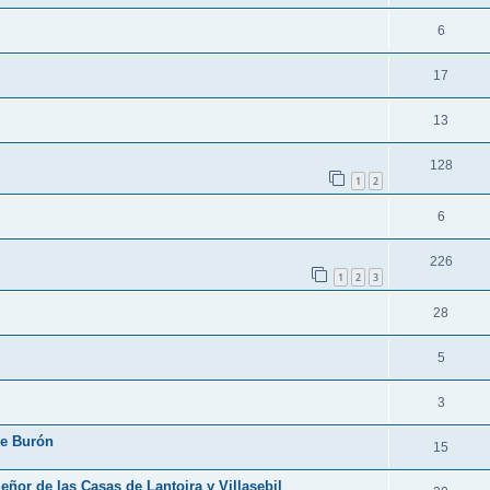
6
17
13
128
1
2
6
226
1
2
3
28
5
3
de Burón
15
ñor de las Casas de Lantoira y Villasebil