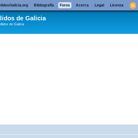
lidosGalicia.org
Bibliografía
Foros
Acerca
Legal
Licenza
lidos de Galicia
llidos de Galicia