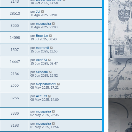
2143
10 Oct 2025, 14:58
por
Jul
28513
11 Ago 2025, 23:01
por
mosqueira
3555
11 Ago 2025, 21:08
por
Breo-jan
14098
19 Jul 2025, 08:40
por
marram8
1507
15 Jun 2025, 11:55
por
Ace573
14447
15 Jun 2025, 02:47
por
Sebadm
2184
09 Jun 2025, 15:52
por
alejandromarti
4222
08 May 2025, 17:22
por
Ace573
3256
08 May 2025, 14:00
por
mosqueira
3336
02 May 2025, 23:35
por
mosqueira
3193
01 May 2025, 17:54