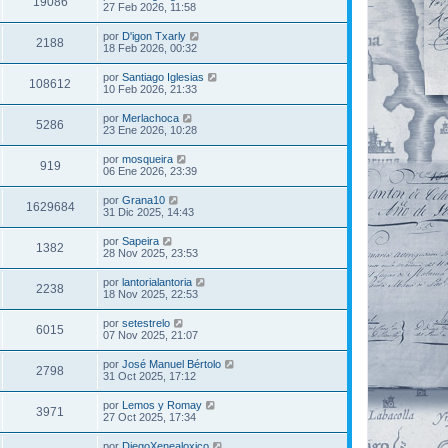
19086
27 Feb 2026, 11:58
por
D'igon Txarly
2188
18 Feb 2026, 00:32
por
Santiago Iglesias
108612
10 Feb 2026, 21:33
por
Merlachoca
5286
23 Ene 2026, 10:28
por
mosqueira
919
06 Ene 2026, 23:39
por
Grana10
1629684
31 Dic 2025, 14:43
por
Sapeira
1382
28 Nov 2025, 23:53
por
lantorialantoria
2238
18 Nov 2025, 22:53
por
setestrelo
6015
07 Nov 2025, 21:07
por
José Manuel Bértolo
2798
31 Oct 2025, 17:12
por
Lemos y Romay
3971
27 Oct 2025, 17:34
por
DiegoXenealoxico