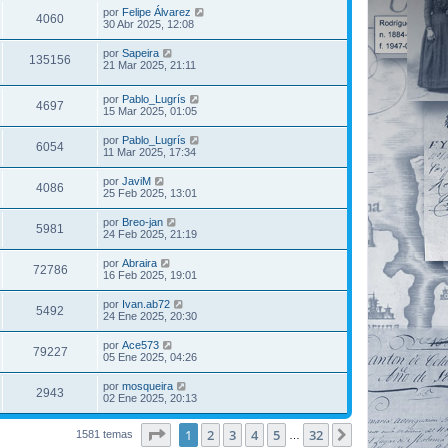
por
Felipe Álvarez
4060
30 Abr 2025, 12:08
por
Sapeira
135156
21 Mar 2025, 21:11
por
Pablo_Lugrís
4697
15 Mar 2025, 01:05
por
Pablo_Lugrís
6054
11 Mar 2025, 17:34
por
JaviM
4086
25 Feb 2025, 13:01
por
Breo-jan
5981
24 Feb 2025, 21:19
por
Abraira
72786
16 Feb 2025, 19:01
por
Ivan.ab72
5492
24 Ene 2025, 20:30
por
Ace573
79227
05 Ene 2025, 04:26
por
mosqueira
2943
02 Ene 2025, 20:13
Página
1
de
32
1
2
3
4
5
32
Siguiente
1581 temas
…