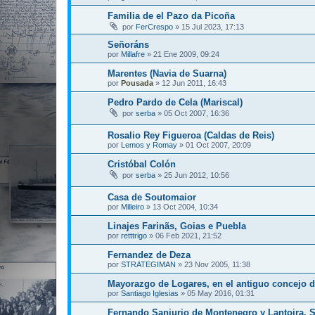
Familia de el Pazo da Picoña
por
FerCrespo
»
15 Jul 2023, 17:13
Señoráns
por
Millafre
»
21 Ene 2009, 09:24
Marentes (Navia de Suarna)
por
Pousada
»
12 Jun 2011, 16:43
Pedro Pardo de Cela (Mariscal)
por
serba
»
05 Oct 2007, 16:36
Rosalio Rey Figueroa (Caldas de Reis)
por
Lemos y Romay
»
01 Oct 2007, 20:09
Cristóbal Colón
por
serba
»
25 Jun 2012, 10:56
Casa de Soutomaior
por
Milleiro
»
13 Oct 2004, 10:34
Linajes Farinãs, Goias e Puebla
por
retttrigo
»
06 Feb 2021, 21:52
Fernandez de Deza
por
STRATEGIMAN
»
23 Nov 2005, 11:38
Mayorazgo de Logares, en el antiguo concejo 
por
Santiago Iglesias
»
05 May 2016, 01:31
Fernando Sanjurjo de Montenegro y Lantoira, Se