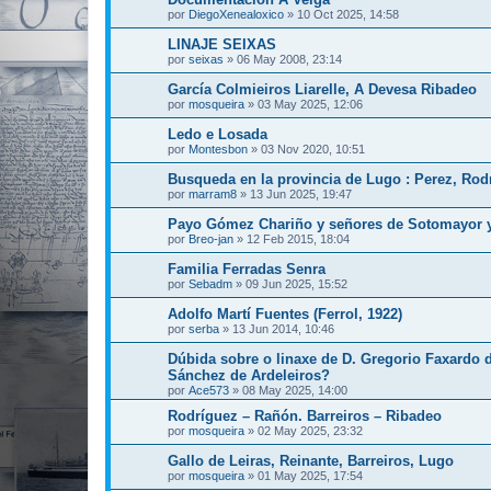
por
DiegoXenealoxico
»
10 Oct 2025, 14:58
LINAJE SEIXAS
por
seixas
»
06 May 2008, 23:14
García Colmieiros Liarelle, A Devesa Ribadeo
por
mosqueira
»
03 May 2025, 12:06
Ledo e Losada
por
Montesbon
»
03 Nov 2020, 10:51
Busqueda en la provincia de Lugo : Perez, Rod
por
marram8
»
13 Jun 2025, 19:47
Payo Gómez Chariño y señores de Sotomayor y
por
Breo-jan
»
12 Feb 2015, 18:04
Familia Ferradas Senra
por
Sebadm
»
09 Jun 2025, 15:52
Adolfo Martí Fuentes (Ferrol, 1922)
por
serba
»
13 Jun 2014, 10:46
Dúbida sobre o linaxe de D. Gregorio Faxardo 
Sánchez de Ardeleiros?
por
Ace573
»
08 May 2025, 14:00
Rodríguez – Rañón. Barreiros – Ribadeo
por
mosqueira
»
02 May 2025, 23:32
Gallo de Leiras, Reinante, Barreiros, Lugo
por
mosqueira
»
01 May 2025, 17:54