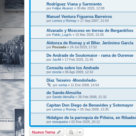
Rodríguez Viana y Sarmiento
por
Felipe Álvarez
»
30 Abr 2025, 12:08
Manuel Ventura Figueroa Barreiros
por
Lemos y Romay
»
17 Sep 2007, 21:54
Alvarado y Moscoso en tierras de Bergantiños
por
Pablo_Lugrís
»
15 Mar 2025, 01:05
Aldonza de Romay y el Bller. Jerónimo García
por
Pousada
»
24 Jul 2019, 17:52
De Andrade de Soutomaior - rama de Ourense
por
JaviM
»
17 Feb 2025, 21:45
Consulta sobre los Andrade
por
esoria
»
06 Ago 2009, 12:42
Díaz Teixeiro -Mondoñedo-
por
serba
»
11 Ene 2008, 14:54
de Sande-Almuiña
por
Sande-Almuiña
»
26 Feb 2008, 21:32
Capitan Don Diego de Benavides y Sotomayor
por
Lemos y Romay
»
05 Sep 2008, 13:35
Hidalgos de la parroquia de Piñeira, en Ribadeo
por
mosqueira
»
02 Ene 2025, 20:12
Nuevo Tema