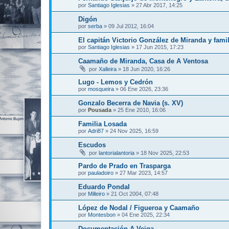
por
Santiago Iglesias
»
27 Abr 2017, 14:25
Digón
por
serba
»
09 Jul 2012, 16:04
El capitán Victorio González de Miranda y famil
por
Santiago Iglesias
»
17 Jun 2015, 17:23
Caamaño de Miranda, Casa de A Ventosa
por
Xalleira
»
18 Jun 2020, 16:26
Lugo - Lemos y Cedrón
por
mosqueira
»
06 Ene 2026, 23:36
Gonzalo Becerra de Navia (s. XV)
por
Pousada
»
25 Ene 2010, 16:06
Familia Losada
por
Adri87
»
24 Nov 2025, 16:59
Escudos
por
lantorialantoria
»
18 Nov 2025, 22:53
Pardo de Prado en Trasparga
por
pauladoiro
»
27 Mar 2023, 14:57
Eduardo Pondal
por
Milleiro
»
21 Oct 2004, 07:48
López de Nodal / Figueroa y Caamaño
por
Montesbon
»
04 Ene 2025, 22:34
Documentación A Veiga