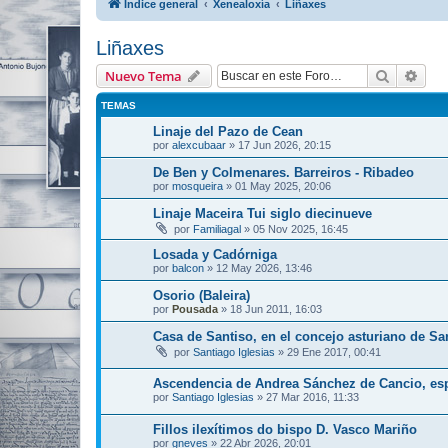
Índice general
Xenealoxía
Liñaxes
Liñaxes
Buscar
Bús
Nuevo Tema
TEMAS
Linaje del Pazo de Cean
por
alexcubaar
»
17 Jun 2026, 20:15
De Ben y Colmenares. Barreiros - Ribadeo
por
mosqueira
»
01 May 2025, 20:06
Linaje Maceira Tui siglo diecinueve
por
Familiagal
»
05 Nov 2025, 16:45
Losada y Cadórniga
por
balcon
»
12 May 2026, 13:46
Osorio (Baleira)
por
Pousada
»
18 Jun 2011, 16:03
Casa de Santiso, en el concejo asturiano de Sa
por
Santiago Iglesias
»
29 Ene 2017, 00:41
Ascendencia de Andrea Sánchez de Cancio, es
por
Santiago Iglesias
»
27 Mar 2016, 11:33
Fillos ilexítimos do bispo D. Vasco Mariño
por
gneves
»
22 Abr 2026, 20:01