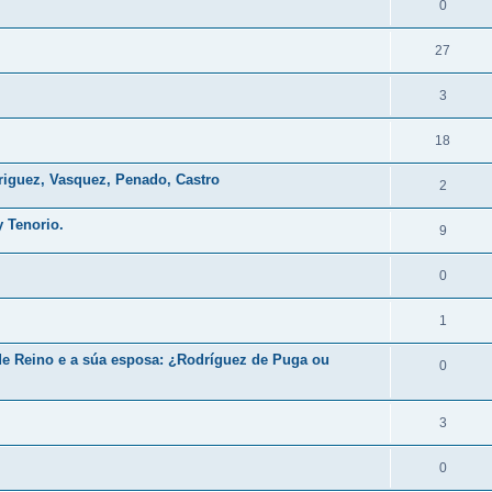
0
27
3
18
riguez, Vasquez, Penado, Castro
2
 Tenorio.
9
0
1
de Reino e a súa esposa: ¿Rodríguez de Puga ou
0
3
0