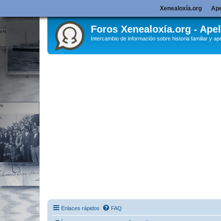
Xenealoxía.org
Ape
Foros Xenealoxía.org - Apel
Intercambio de información sobre historia familiar y ape
Enlaces rápidos
FAQ