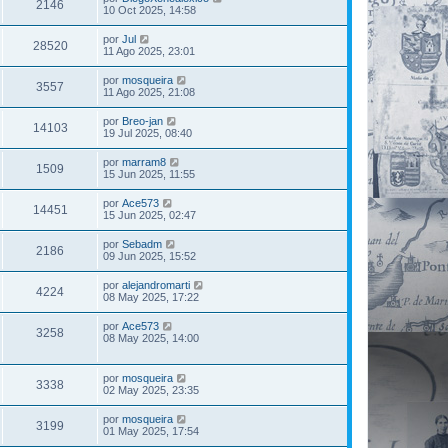
2146
10 Oct 2025, 14:58
por
Jul
28520
11 Ago 2025, 23:01
por
mosqueira
3557
11 Ago 2025, 21:08
por
Breo-jan
14103
19 Jul 2025, 08:40
por
marram8
1509
15 Jun 2025, 11:55
por
Ace573
14451
15 Jun 2025, 02:47
por
Sebadm
2186
09 Jun 2025, 15:52
por
alejandromarti
4224
08 May 2025, 17:22
por
Ace573
3258
08 May 2025, 14:00
por
mosqueira
3338
02 May 2025, 23:35
por
mosqueira
3199
01 May 2025, 17:54