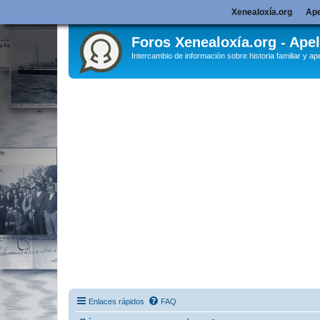
Xenealoxía.org
Ape
Foros Xenealoxía.org - Apel
Intercambio de información sobre historia familiar y ape
Enlaces rápidos
FAQ