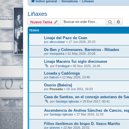
Índice general
Xenealoxía
Liñaxes
Liñaxes
Buscar
Bús
Nuevo Tema
TEMAS
Linaje del Pazo de Cean
por
alexcubaar
»
17 Jun 2026, 20:15
De Ben y Colmenares. Barreiros - Ribadeo
por
mosqueira
»
01 May 2025, 20:06
Linaje Maceira Tui siglo diecinueve
por
Familiagal
»
05 Nov 2025, 16:45
Losada y Cadórniga
por
balcon
»
12 May 2026, 13:46
Osorio (Baleira)
por
Pousada
»
18 Jun 2011, 16:03
Casa de Santiso, en el concejo asturiano de Sa
por
Santiago Iglesias
»
29 Ene 2017, 00:41
Ascendencia de Andrea Sánchez de Cancio, es
por
Santiago Iglesias
»
27 Mar 2016, 11:33
Fillos ilexítimos do bispo D. Vasco Mariño
por
gneves
»
22 Abr 2026, 20:01