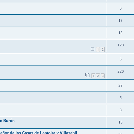
6
17
13
128
1
2
6
226
1
2
3
28
5
3
de Burón
15
ñor de las Casas de Lantoira y Villasebil