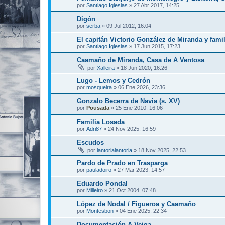
por
Santiago Iglesias
»
27 Abr 2017, 14:25
Digón
por
serba
»
09 Jul 2012, 16:04
El capitán Victorio González de Miranda y famil
por
Santiago Iglesias
»
17 Jun 2015, 17:23
Caamaño de Miranda, Casa de A Ventosa
por
Xalleira
»
18 Jun 2020, 16:26
Lugo - Lemos y Cedrón
por
mosqueira
»
06 Ene 2026, 23:36
Gonzalo Becerra de Navia (s. XV)
por
Pousada
»
25 Ene 2010, 16:06
Familia Losada
por
Adri87
»
24 Nov 2025, 16:59
Escudos
por
lantorialantoria
»
18 Nov 2025, 22:53
Pardo de Prado en Trasparga
por
pauladoiro
»
27 Mar 2023, 14:57
Eduardo Pondal
por
Milleiro
»
21 Oct 2004, 07:48
López de Nodal / Figueroa y Caamaño
por
Montesbon
»
04 Ene 2025, 22:34
Documentación A Veiga