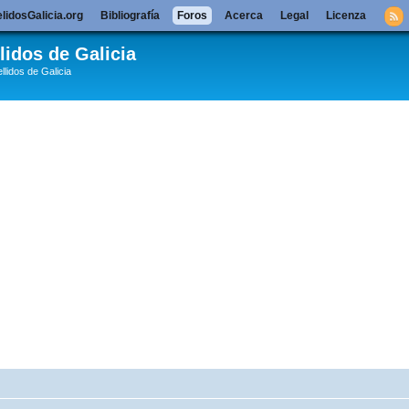
lidosGalicia.org
Bibliografía
Foros
Acerca
Legal
Licenza
lidos de Galicia
llidos de Galicia