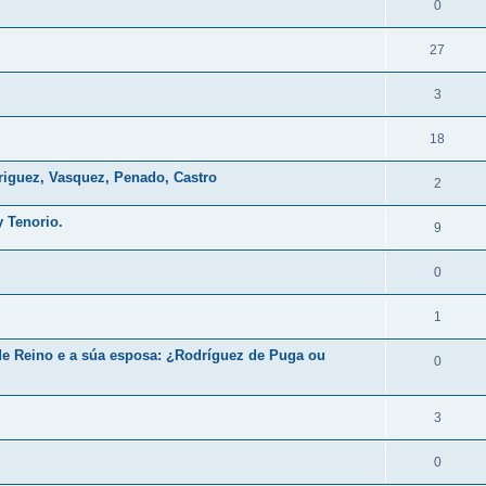
0
27
3
18
riguez, Vasquez, Penado, Castro
2
 Tenorio.
9
0
1
de Reino e a súa esposa: ¿Rodríguez de Puga ou
0
3
0