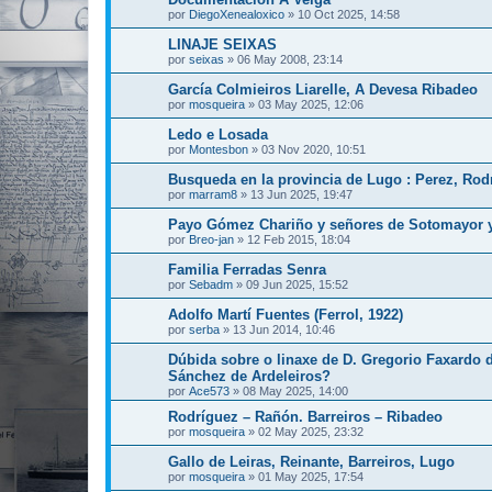
por
DiegoXenealoxico
»
10 Oct 2025, 14:58
LINAJE SEIXAS
por
seixas
»
06 May 2008, 23:14
García Colmieiros Liarelle, A Devesa Ribadeo
por
mosqueira
»
03 May 2025, 12:06
Ledo e Losada
por
Montesbon
»
03 Nov 2020, 10:51
Busqueda en la provincia de Lugo : Perez, Rod
por
marram8
»
13 Jun 2025, 19:47
Payo Gómez Chariño y señores de Sotomayor y
por
Breo-jan
»
12 Feb 2015, 18:04
Familia Ferradas Senra
por
Sebadm
»
09 Jun 2025, 15:52
Adolfo Martí Fuentes (Ferrol, 1922)
por
serba
»
13 Jun 2014, 10:46
Dúbida sobre o linaxe de D. Gregorio Faxardo 
Sánchez de Ardeleiros?
por
Ace573
»
08 May 2025, 14:00
Rodríguez – Rañón. Barreiros – Ribadeo
por
mosqueira
»
02 May 2025, 23:32
Gallo de Leiras, Reinante, Barreiros, Lugo
por
mosqueira
»
01 May 2025, 17:54