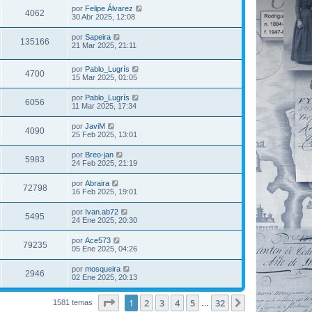
por
Felipe Álvarez
4062
30 Abr 2025, 12:08
por
Sapeira
135166
21 Mar 2025, 21:11
por
Pablo_Lugrís
4700
15 Mar 2025, 01:05
por
Pablo_Lugrís
6056
11 Mar 2025, 17:34
por
JaviM
4090
25 Feb 2025, 13:01
por
Breo-jan
5983
24 Feb 2025, 21:19
por
Abraira
72798
16 Feb 2025, 19:01
por
Ivan.ab72
5495
24 Ene 2025, 20:30
por
Ace573
79235
05 Ene 2025, 04:26
por
mosqueira
2946
02 Ene 2025, 20:13
Página
1
de
32
1
2
3
4
5
32
Siguiente
1581 temas
…