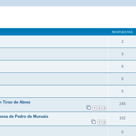
queda avanzada
RESPUESTAS
2
3
8
0
5
n Tirso de Abres
245
1
2
3
posa de Pedro de Muruais
102
1
2
0