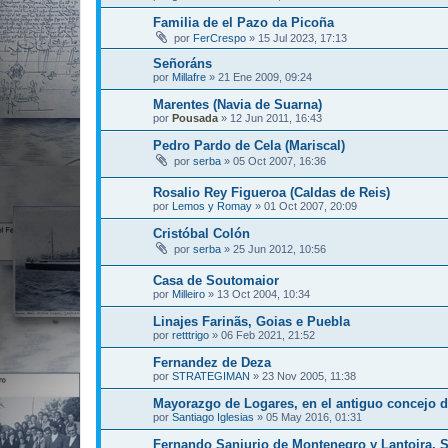
Familia de el Pazo da Picoña
por
FerCrespo
»
15 Jul 2023, 17:13
Señoráns
por
Millafre
»
21 Ene 2009, 09:24
Marentes (Navia de Suarna)
por
Pousada
»
12 Jun 2011, 16:43
Pedro Pardo de Cela (Mariscal)
por
serba
»
05 Oct 2007, 16:36
Rosalio Rey Figueroa (Caldas de Reis)
por
Lemos y Romay
»
01 Oct 2007, 20:09
Cristóbal Colón
por
serba
»
25 Jun 2012, 10:56
Casa de Soutomaior
por
Milleiro
»
13 Oct 2004, 10:34
Linajes Farinãs, Goias e Puebla
por
retttrigo
»
06 Feb 2021, 21:52
Fernandez de Deza
por
STRATEGIMAN
»
23 Nov 2005, 11:38
Mayorazgo de Logares, en el antiguo concejo 
por
Santiago Iglesias
»
05 May 2016, 01:31
Fernando Sanjurjo de Montenegro y Lantoira, Se