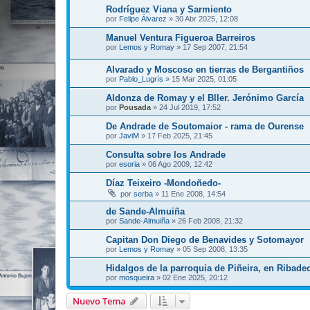
Rodríguez Viana y Sarmiento
por
Felipe Álvarez
»
30 Abr 2025, 12:08
Manuel Ventura Figueroa Barreiros
por
Lemos y Romay
»
17 Sep 2007, 21:54
Alvarado y Moscoso en tierras de Bergantiños
por
Pablo_Lugrís
»
15 Mar 2025, 01:05
Aldonza de Romay y el Bller. Jerónimo García
por
Pousada
»
24 Jul 2019, 17:52
De Andrade de Soutomaior - rama de Ourense
por
JaviM
»
17 Feb 2025, 21:45
Consulta sobre los Andrade
por
esoria
»
06 Ago 2009, 12:42
Díaz Teixeiro -Mondoñedo-
por
serba
»
11 Ene 2008, 14:54
de Sande-Almuiña
por
Sande-Almuiña
»
26 Feb 2008, 21:32
Capitan Don Diego de Benavides y Sotomayor
por
Lemos y Romay
»
05 Sep 2008, 13:35
Hidalgos de la parroquia de Piñeira, en Ribadeo
por
mosqueira
»
02 Ene 2025, 20:12
Nuevo Tema