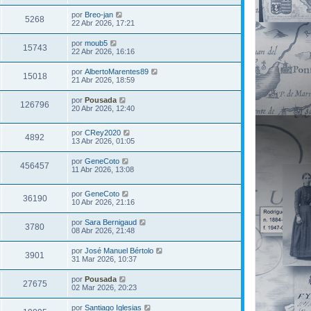
por
Breo-jan
5268
22 Abr 2026, 17:21
por
moub5
15743
22 Abr 2026, 16:16
por
AlbertoMarentes89
15018
21 Abr 2026, 18:59
por
Pousada
126796
20 Abr 2026, 12:40
por
CRey2020
4892
13 Abr 2026, 01:05
por
GeneCoto
456457
11 Abr 2026, 13:08
por
GeneCoto
36190
10 Abr 2026, 21:16
por
Sara Bernigaud
3780
08 Abr 2026, 21:48
por
José Manuel Bértolo
3901
31 Mar 2026, 10:37
por
Pousada
27675
02 Mar 2026, 20:23
por
Santiago Iglesias