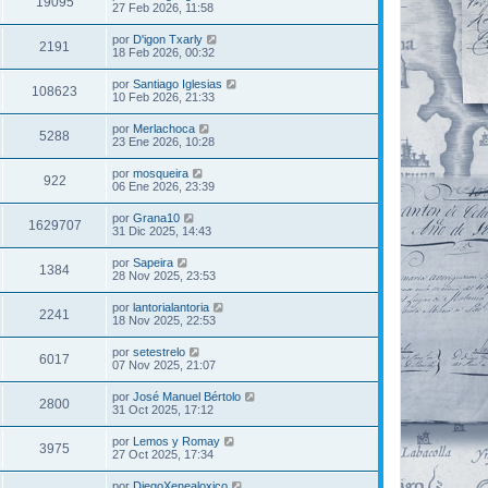
19095
27 Feb 2026, 11:58
por
D'igon Txarly
2191
18 Feb 2026, 00:32
por
Santiago Iglesias
108623
10 Feb 2026, 21:33
por
Merlachoca
5288
23 Ene 2026, 10:28
por
mosqueira
922
06 Ene 2026, 23:39
por
Grana10
1629707
31 Dic 2025, 14:43
por
Sapeira
1384
28 Nov 2025, 23:53
por
lantorialantoria
2241
18 Nov 2025, 22:53
por
setestrelo
6017
07 Nov 2025, 21:07
por
José Manuel Bértolo
2800
31 Oct 2025, 17:12
por
Lemos y Romay
3975
27 Oct 2025, 17:34
por
DiegoXenealoxico