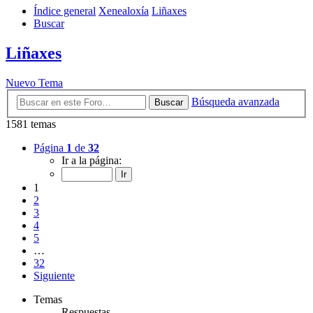
Índice general
Xenealoxía
Liñaxes
Buscar
Liñaxes
Nuevo Tema
Búsqueda avanzada
Buscar
1581 temas
Página
1
de
32
Ir a la página:
1
2
3
4
5
…
32
Siguiente
Temas
Respuestas