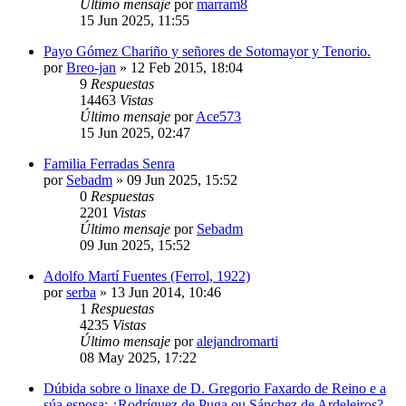
Último mensaje
por
marram8
15 Jun 2025, 11:55
Payo Gómez Chariño y señores de Sotomayor y Tenorio.
por
Breo-jan
»
12 Feb 2015, 18:04
9
Respuestas
14463
Vistas
Último mensaje
por
Ace573
15 Jun 2025, 02:47
Familia Ferradas Senra
por
Sebadm
»
09 Jun 2025, 15:52
0
Respuestas
2201
Vistas
Último mensaje
por
Sebadm
09 Jun 2025, 15:52
Adolfo Martí Fuentes (Ferrol, 1922)
por
serba
»
13 Jun 2014, 10:46
1
Respuestas
4235
Vistas
Último mensaje
por
alejandromarti
08 May 2025, 17:22
Dúbida sobre o linaxe de D. Gregorio Faxardo de Reino e a
súa esposa: ¿Rodríguez de Puga ou Sánchez de Ardeleiros?