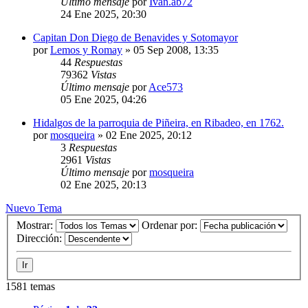
Último mensaje
por
Ivan.ab72
24 Ene 2025, 20:30
Capitan Don Diego de Benavides y Sotomayor
por
Lemos y Romay
»
05 Sep 2008, 13:35
44
Respuestas
79362
Vistas
Último mensaje
por
Ace573
05 Ene 2025, 04:26
Hidalgos de la parroquia de Piñeira, en Ribadeo, en 1762.
por
mosqueira
»
02 Ene 2025, 20:12
3
Respuestas
2961
Vistas
Último mensaje
por
mosqueira
02 Ene 2025, 20:13
Nuevo Tema
Mostrar:
Ordenar por:
Dirección:
1581 temas