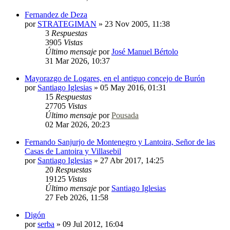
Fernandez de Deza
por
STRATEGIMAN
»
23 Nov 2005, 11:38
3
Respuestas
3905
Vistas
Último mensaje
por
José Manuel Bértolo
31 Mar 2026, 10:37
Mayorazgo de Logares, en el antiguo concejo de Burón
por
Santiago Iglesias
»
05 May 2016, 01:31
15
Respuestas
27705
Vistas
Último mensaje
por
Pousada
02 Mar 2026, 20:23
Fernando Sanjurjo de Montenegro y Lantoira, Señor de las
Casas de Lantoira y Villasebil
por
Santiago Iglesias
»
27 Abr 2017, 14:25
20
Respuestas
19125
Vistas
Último mensaje
por
Santiago Iglesias
27 Feb 2026, 11:58
Digón
por
serba
»
09 Jul 2012, 16:04