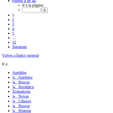
Página
1
de
32
Ir a la página:
1
2
3
4
5
…
32
Siguiente
Volver a Índice general
Ir a
Apelidos
↳ Apelidos
↳ Buscas
↳ Heráldica
Xenealoxía
↳ Novas
↳ Liñaxes
↳ Buscas
↳ Historia