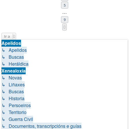
5
…
9
Siguiente
Ir a
Apelidos
↳ Apelidos
↳ Buscas
↳ Heráldica
Xenealoxía
↳ Novas
↳ Liñaxes
↳ Buscas
↳ Historia
↳ Persoeiros
↳ Territorio
↳ Guerra Civil
↳ Documentos, transcripcións e guías