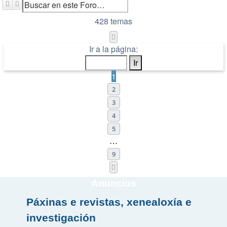
Buscar
Búsqueda avanzada
428 temas
Página
1
de
9
Ir a la página:
1
2
3
4
5
…
9
Siguiente
Anuncios
Páxinas e revistas, xenealoxía e
investigación