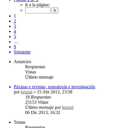
Ir a la página:
1
2
3
4
5
…
9
Siguiente
Anuncios
Respuestas
Vistas
Último mensaje
Páxinas e revistas, xenealoxía e investigación
por
kruzul
»
15 Abr 2012, 23:58
18
Respuestas
25153
Vistas
Último mensaje
por
kruzul
06 Dic 2013, 16:32
Temas
Respuestas