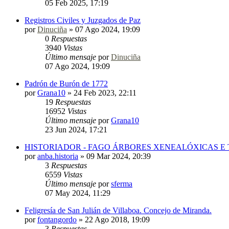
05 Feb 2025, 17:19
Registros Civiles y Juzgados de Paz
por
Dinuciña
»
07 Ago 2024, 19:09
0
Respuestas
3940
Vistas
Último mensaje
por
Dinuciña
07 Ago 2024, 19:09
Padrón de Burón de 1772
por
Grana10
»
24 Feb 2023, 22:11
19
Respuestas
16952
Vistas
Último mensaje
por
Grana10
23 Jun 2024, 17:21
HISTORIADOR - FAGO ÁRBORES XENEALÓXICAS E
por
anba.historia
»
09 Mar 2024, 20:39
3
Respuestas
6559
Vistas
Último mensaje
por
sferma
07 May 2024, 11:29
Feligresía de San Julián de Villaboa. Concejo de Miranda.
por
fontangordo
»
22 Ago 2018, 19:09
3
Respuestas