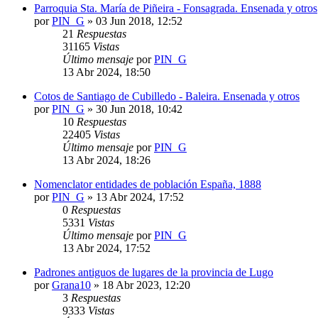
Parroquia Sta. María de Piñeira - Fonsagrada. Ensenada y otros
por
PIN_G
»
03 Jun 2018, 12:52
21
Respuestas
31165
Vistas
Último mensaje
por
PIN_G
13 Abr 2024, 18:50
Cotos de Santiago de Cubilledo - Baleira. Ensenada y otros
por
PIN_G
»
30 Jun 2018, 10:42
10
Respuestas
22405
Vistas
Último mensaje
por
PIN_G
13 Abr 2024, 18:26
Nomenclator entidades de población España, 1888
por
PIN_G
»
13 Abr 2024, 17:52
0
Respuestas
5331
Vistas
Último mensaje
por
PIN_G
13 Abr 2024, 17:52
Padrones antiguos de lugares de la provincia de Lugo
por
Grana10
»
18 Abr 2023, 12:20
3
Respuestas
9333
Vistas