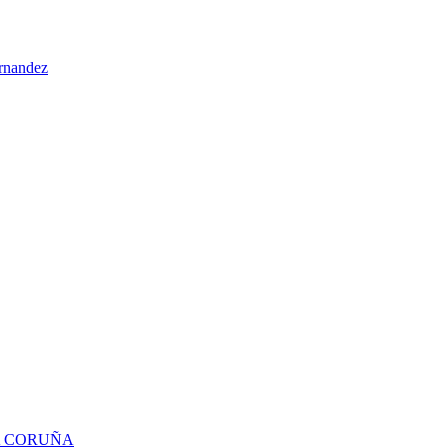
ernandez
 A CORUÑA