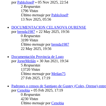
por
PabloJoseP
»
05 Nov 2025, 22:54
2
Respuestas
1796
Vistas
Último mensaje
por
PabloJoseP
13 Nov 2025, 05:56
DOCUMENTACION CELANOVA OURENSE
por
brenda1987
»
22 May 2025, 19:56
0
Respuestas
3199
Vistas
Último mensaje
por
brenda1987
22 May 2025, 19:56
Documentación Provincia de Lugo
por
JorgeMeilán
»
30 Jun 2021, 19:34
5
Respuestas
13720
Vistas
Último mensaje
por
Meilan75
27 Feb 2025, 17:19
Padrones o censos de Santiago de Gustey (Coles, Orense) entr
por
Cenobia
»
05 Feb 2025, 17:19
0
Respuestas
4230
Vistas
Último mensaje
por
Cenobia