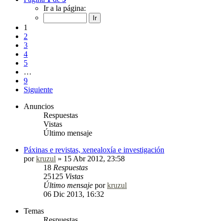
Ir a la página:
1
2
3
4
5
…
9
Siguiente
Anuncios
Respuestas
Vistas
Último mensaje
Páxinas e revistas, xenealoxía e investigación
por
kruzul
»
15 Abr 2012, 23:58
18
Respuestas
25125
Vistas
Último mensaje
por
kruzul
06 Dic 2013, 16:32
Temas
Respuestas