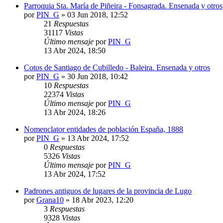
Parroquia Sta. María de Piñeira - Fonsagrada. Ensenada y otros
por
PIN_G
»
03 Jun 2018, 12:52
21
Respuestas
31117
Vistas
Último mensaje
por
PIN_G
13 Abr 2024, 18:50
Cotos de Santiago de Cubilledo - Baleira. Ensenada y otros
por
PIN_G
»
30 Jun 2018, 10:42
10
Respuestas
22374
Vistas
Último mensaje
por
PIN_G
13 Abr 2024, 18:26
Nomenclator entidades de población España, 1888
por
PIN_G
»
13 Abr 2024, 17:52
0
Respuestas
5326
Vistas
Último mensaje
por
PIN_G
13 Abr 2024, 17:52
Padrones antiguos de lugares de la provincia de Lugo
por
Grana10
»
18 Abr 2023, 12:20
3
Respuestas
9328
Vistas