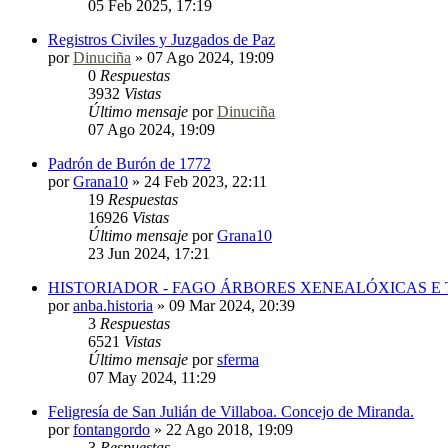
05 Feb 2025, 17:19
Registros Civiles y Juzgados de Paz
por
Dinuciña
»
07 Ago 2024, 19:09
0
Respuestas
3932
Vistas
Último mensaje
por
Dinuciña
07 Ago 2024, 19:09
Padrón de Burón de 1772
por
Grana10
»
24 Feb 2023, 22:11
19
Respuestas
16926
Vistas
Último mensaje
por
Grana10
23 Jun 2024, 17:21
HISTORIADOR - FAGO ÁRBORES XENEALÓXICAS E
por
anba.historia
»
09 Mar 2024, 20:39
3
Respuestas
6521
Vistas
Último mensaje
por
sferma
07 May 2024, 11:29
Feligresía de San Julián de Villaboa. Concejo de Miranda.
por
fontangordo
»
22 Ago 2018, 19:09
3
Respuestas