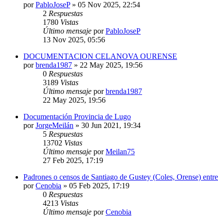
por
PabloJoseP
»
05 Nov 2025, 22:54
2
Respuestas
1780
Vistas
Último mensaje
por
PabloJoseP
13 Nov 2025, 05:56
DOCUMENTACION CELANOVA OURENSE
por
brenda1987
»
22 May 2025, 19:56
0
Respuestas
3189
Vistas
Último mensaje
por
brenda1987
22 May 2025, 19:56
Documentación Provincia de Lugo
por
JorgeMeilán
»
30 Jun 2021, 19:34
5
Respuestas
13702
Vistas
Último mensaje
por
Meilan75
27 Feb 2025, 17:19
Padrones o censos de Santiago de Gustey (Coles, Orense) entr
por
Cenobia
»
05 Feb 2025, 17:19
0
Respuestas
4213
Vistas
Último mensaje
por
Cenobia