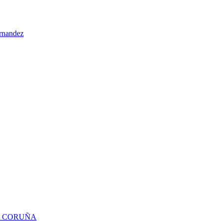
ernandez
 A CORUÑA