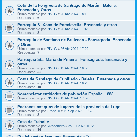
Coto de la Feligresía de Santiago de Martín - Baleira.
Ensenada y Otros
Último mensaje por
PIN_G
«
26 Abr 2024, 18:10
Respuestas:
6
Parroquia S. Xoan de Paradavella. Ensenada y otros.
Último mensaje por
PIN_G
«
26 Abr 2024, 17:43
Respuestas:
3
Parroquia de Santiago de Bruicedo - Fonsagrada. Ensenada
y Otros
Último mensaje por
PIN_G
«
26 Abr 2024, 17:29
Respuestas:
7
Parroquia Sta. María de Piñeira - Fonsagrada. Ensenada y
otros
Último mensaje por
PIN_G
«
13 Abr 2024, 18:50
Respuestas:
21
Cotos de Santiago de Cubilledo - Baleira. Ensenada y otros
Último mensaje por
PIN_G
«
13 Abr 2024, 18:26
Respuestas:
10
Nomenclator entidades de población España, 1888
Último mensaje por
PIN_G
«
13 Abr 2024, 17:52
Padrones antiguos de lugares de la provincia de Lugo
Último mensaje por
Grana10
«
15 Sep 2023, 17:52
Respuestas:
3
Casa de Trebolle
Último mensaje por
Rivadeneira
«
25 Jul 2023, 01:20
Respuestas:
14
Dixitalizacion Arquivos Parroquiais Tui