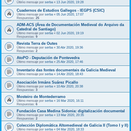
Último mensaje por
serba
«
13 Jun 2020, 19:28
Cuadernos de Estudios Gallegos - IEGPS (CSIC)
Último mensaje por
serba
«
05 Jun 2020, 17:07
Respuestas:
25
ADM-ACS (Área de Documentación Medieval do Arquivo da
Catedral de Santiago)
Último mensaje por
serba
«
02 Jun 2020, 19:19
Respuestas:
9
Revista Terra de Outes
Último mensaje por
serba
«
30 Abr 2020, 19:36
Respuestas:
2
AtoPO - Deputación de Pontevedra
Último mensaje por
serba
«
25 Abr 2020, 17:46
Inventario das fontes documentais da Galicia Medieval
Último mensaje por
serba
«
14 Abr 2020, 18:43
Asociación Irmáns Suárez Picallo
Último mensaje por
serba
«
10 Abr 2020, 20:38
Respuestas:
3
Mosteiro de Montederramo
Último mensaje por
serba
«
16 Mar 2020, 16:11
Respuestas:
6
Fundación Casa Medina Sidonia: digitalización documental
Último mensaje por
serba
«
13 Mar 2020, 20:35
Respuestas:
2
Colección Diplomática Altomedieval de Galicia II (Tomo I y II)
Último mensaje por
serba
«
04 Mar 2020, 18:33