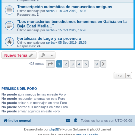
Transcripción automática de manuscritos antiguos
Último mensaje por
serba
«
18 Oct 2019, 18:05
Respuestas:
2
"Los monasterios benedictinos femeninos en Galicia en la
Baja Edad Media..."
Último mensaje por
serba
«
15 Oct 2019, 16:26
Fortalezas de Lugo y su provincia
Último mensaje por
serba
«
05 Sep 2019, 15:36
Respuestas:
24
Nuevo Tema
Página
1
de
9
1
2
3
4
5
9
Siguiente
428 temas
…
Ir a
PERMISOS DEL FORO
No puede
abrir nuevos temas en este Foro
No puede
responder a temas en este Foro
No puede
editar sus mensajes en este Foro
No puede
borrar sus mensajes en este Foro
No puede
enviar adjuntos en este Foro
Índice general
Todos los horarios son
UTC+02:00
Desarrollado por
phpBB
® Forum Software © phpBB Limited