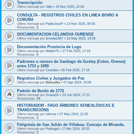
Transcripción
Último mensaje por
Vide
«
19 Nov 2025, 22:05
CONSULTA - REGISTROS CIVILES EN LINEA BOIRO A
CORUÑA
Último mensaje por
PabloJoseP
«
13 Nov 2025, 05:56
Respuestas:
2
DOCUMENTACION CELANOVA OURENSE
Último mensaje por
brenda1987
«
22 May 2025, 19:56
Documentación Provincia de Lugo
Último mensaje por
Meilan75
«
27 Feb 2025, 17:19
Respuestas:
5
Padrones o censos de Santiago de Gustey (Coles, Orense)
entre 1753 y 1890
Último mensaje por
Cenobia
«
05 Feb 2025, 17:19
Registros Civiles y Juzgados de Paz
Último mensaje por
Dinuciña
«
07 Ago 2024, 19:09
Padrón de Burón de 1772
Último mensaje por
Grana10
«
23 Jun 2024, 17:21
Respuestas:
19
HISTORIADOR - FAGO ÁRBORES XENEALÓXICAS E
TRANSCRICIÓNS
Último mensaje por
sferma
«
07 May 2024, 11:29
Respuestas:
3
Feligresía de San Julián de Villaboa. Concejo de Miranda.
Último mensaje por
Pedregal
«
27 Abr 2024, 18:33
Respuestas:
3