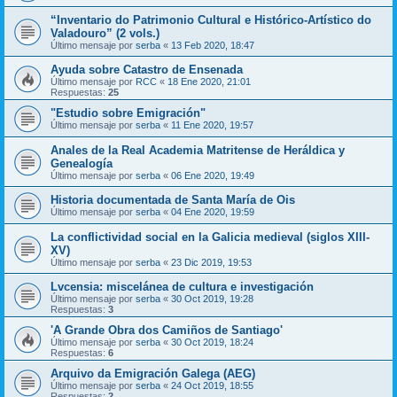
“Inventario do Patrimonio Cultural e Histórico-Artístico do
Valadouro” (2 vols.)
Último mensaje por
serba
«
13 Feb 2020, 18:47
Ayuda sobre Catastro de Ensenada
Último mensaje por
RCC
«
18 Ene 2020, 21:01
Respuestas:
25
"Estudio sobre Emigración"
Último mensaje por
serba
«
11 Ene 2020, 19:57
Anales de la Real Academia Matritense de Heráldica y
Genealogía
Último mensaje por
serba
«
06 Ene 2020, 19:49
Historia documentada de Santa María de Ois
Último mensaje por
serba
«
04 Ene 2020, 19:59
La conflictividad social en la Galicia medieval (siglos XIII-
XV)
Último mensaje por
serba
«
23 Dic 2019, 19:53
Lvcensia: miscelánea de cultura e investigación
Último mensaje por
serba
«
30 Oct 2019, 19:28
Respuestas:
3
'A Grande Obra dos Camiños de Santiago'
Último mensaje por
serba
«
30 Oct 2019, 18:24
Respuestas:
6
Arquivo da Emigración Galega (AEG)
Último mensaje por
serba
«
24 Oct 2019, 18:55
Respuestas:
2