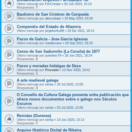
Último mensaje por
FerCrespo
«
02 Jun 2023, 15:14
Respuestas:
7
Bautismo de San Cristovo de Cerqueda
Último mensaje por
alexcubaar
«
20 May 2023, 03:20
Compendio del Estado de Altamira
Último mensaje por
jorgekorku89
«
25 Dic 2021, 18:12
Pazos de Galicia - Jose Garcia Iglesias
Último mensaje por
mantiscave
«
29 Sep 2021, 05:25
Censo de San Sadurniño (La Coruña) de 1877
Último mensaje por
puentesr79
«
26 Jun 2021, 16:24
Respuestas:
2
Pazos y moradas hidalgas de Deza
Último mensaje por
Pousada
«
12 Nov 2020, 19:41
Respuestas:
1
A arte medieval galega
Último mensaje por
serba
«
29 Jul 2020, 13:05
Respuestas:
3
O Consello da Cultura Galega presenta unha publicación que
ofrece novos documentos sobre o galego nos Séculos
Escuros
Último mensaje por
serba
«
03 Jul 2020, 12:05
Revistas (Ourense)
Último mensaje por
serba
«
23 Jun 2020, 13:13
Respuestas:
7
Arquivo Histórico Dixital de Ribeira