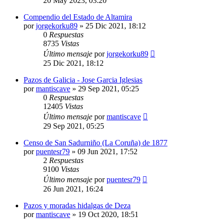
20 May 2023, 03:20
Compendio del Estado de Altamira
por
jorgekorku89
»
25 Dic 2021, 18:12
0
Respuestas
8735
Vistas
Último mensaje
por
jorgekorku89
25 Dic 2021, 18:12
Pazos de Galicia - Jose Garcia Iglesias
por
mantiscave
»
29 Sep 2021, 05:25
0
Respuestas
12405
Vistas
Último mensaje
por
mantiscave
29 Sep 2021, 05:25
Censo de San Sadurniño (La Coruña) de 1877
por
puentesr79
»
09 Jun 2021, 17:52
2
Respuestas
9100
Vistas
Último mensaje
por
puentesr79
26 Jun 2021, 16:24
Pazos y moradas hidalgas de Deza
por
mantiscave
»
19 Oct 2020, 18:51