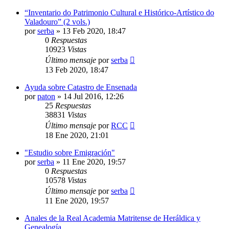
“Inventario do Patrimonio Cultural e Histórico-Artístico do
Valadouro” (2 vols.)
por
serba
»
13 Feb 2020, 18:47
0
Respuestas
10923
Vistas
Último mensaje
por
serba
13 Feb 2020, 18:47
Ayuda sobre Catastro de Ensenada
por
paton
»
14 Jul 2016, 12:26
25
Respuestas
38831
Vistas
Último mensaje
por
RCC
18 Ene 2020, 21:01
"Estudio sobre Emigración"
por
serba
»
11 Ene 2020, 19:57
0
Respuestas
10578
Vistas
Último mensaje
por
serba
11 Ene 2020, 19:57
Anales de la Real Academia Matritense de Heráldica y
Genealogía