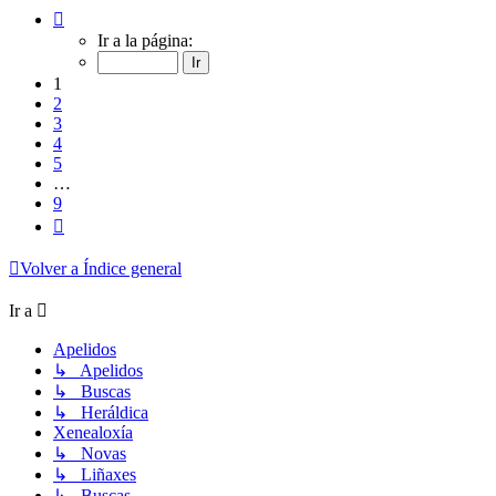
Página
1
Ir a la página:
de
9
1
2
3
4
5
…
9
Siguiente
Volver a Índice general
Ir a
Apelidos
↳ Apelidos
↳ Buscas
↳ Heráldica
Xenealoxía
↳ Novas
↳ Liñaxes
↳ Buscas