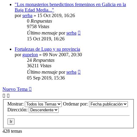
"Los monasterios benedictinos femeninos en Galicia en la
Baja Edad Media..."
por
serba
»
15 Oct 2019, 16:26
0
Respuestas
9758
Vistas
Último mensaje
por
serba
15 Oct 2019, 16:26
Fortalezas de Lugo y su provincia
por
gupelon
»
09 Nov 2007, 20:30
24
Respuestas
36211
Vistas
Último mensaje
por
serba
05 Sep 2019, 15:36
Nuevo Tema
Mostrar:
Ordenar por:
Dirección:
428 temas