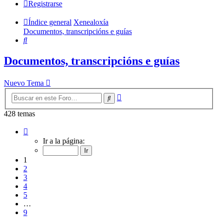
Registrarse
Índice general
Xenealoxía
Documentos, transcripcións e guías
Buscar
Documentos, transcripcións e guías
Nuevo Tema
Búsqueda
Buscar
avanzada
428 temas
Página
1
Ir a la página:
de
9
1
2
3
4
5
…
9