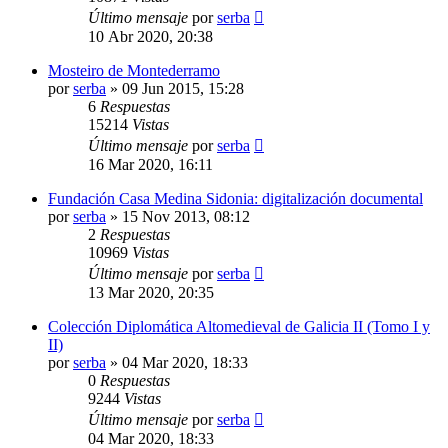
Último mensaje
por
serba
10 Abr 2020, 20:38
Mosteiro de Montederramo
por
serba
»
09 Jun 2015, 15:28
6
Respuestas
15214
Vistas
Último mensaje
por
serba
16 Mar 2020, 16:11
Fundación Casa Medina Sidonia: digitalización documental
por
serba
»
15 Nov 2013, 08:12
2
Respuestas
10969
Vistas
Último mensaje
por
serba
13 Mar 2020, 20:35
Colección Diplomática Altomedieval de Galicia II (Tomo I y
II)
por
serba
»
04 Mar 2020, 18:33
0
Respuestas
9244
Vistas
Último mensaje
por
serba
04 Mar 2020, 18:33