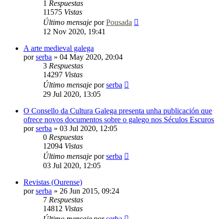
1
Respuestas
11575
Vistas
Último mensaje
por
Pousada
12 Nov 2020, 19:41
A arte medieval galega
por
serba
»
04 May 2020, 20:04
3
Respuestas
14297
Vistas
Último mensaje
por
serba
29 Jul 2020, 13:05
O Consello da Cultura Galega presenta unha publicación que
ofrece novos documentos sobre o galego nos Séculos Escuros
por
serba
»
03 Jul 2020, 12:05
0
Respuestas
12094
Vistas
Último mensaje
por
serba
03 Jul 2020, 12:05
Revistas (Ourense)
por
serba
»
26 Jun 2015, 09:24
7
Respuestas
14812
Vistas
Último mensaje
por
serba