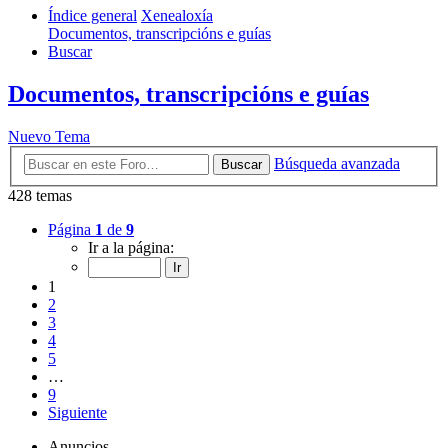
Índice general
Xenealoxía
Documentos, transcripcións e guías
Buscar
Documentos, transcripcións e guías
Nuevo Tema
Búsqueda avanzada
Buscar
428 temas
Página
1
de
9
Ir a la página:
1
2
3
4
5
…
9
Siguiente
Anuncios