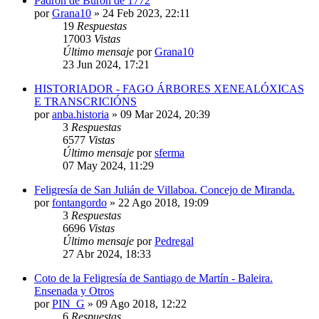
Padrón de Burón de 1772
por
Grana10
»
24 Feb 2023, 22:11
19
Respuestas
17003
Vistas
Último mensaje
por
Grana10
23 Jun 2024, 17:21
HISTORIADOR - FAGO ÁRBORES XENEALÓXICAS
E TRANSCRICIÓNS
por
anba.historia
»
09 Mar 2024, 20:39
3
Respuestas
6577
Vistas
Último mensaje
por
sferma
07 May 2024, 11:29
Feligresía de San Julián de Villaboa. Concejo de Miranda.
por
fontangordo
»
22 Ago 2018, 19:09
3
Respuestas
6696
Vistas
Último mensaje
por
Pedregal
27 Abr 2024, 18:33
Coto de la Feligresía de Santiago de Martín - Baleira.
Ensenada y Otros
por
PIN_G
»
09 Ago 2018, 12:22
6
Respuestas