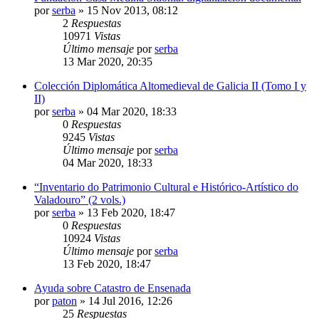
por
serba
»
15 Nov 2013, 08:12
2
Respuestas
10971
Vistas
Último mensaje
por
serba
13 Mar 2020, 20:35
Colección Diplomática Altomedieval de Galicia II (Tomo I y
II)
por
serba
»
04 Mar 2020, 18:33
0
Respuestas
9245
Vistas
Último mensaje
por
serba
04 Mar 2020, 18:33
“Inventario do Patrimonio Cultural e Histórico-Artístico do
Valadouro” (2 vols.)
por
serba
»
13 Feb 2020, 18:47
0
Respuestas
10924
Vistas
Último mensaje
por
serba
13 Feb 2020, 18:47
Ayuda sobre Catastro de Ensenada
por
paton
»
14 Jul 2016, 12:26
25
Respuestas