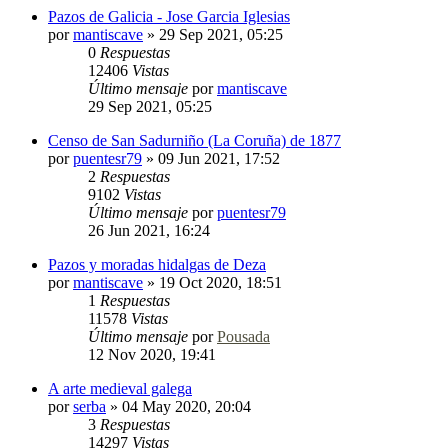
Pazos de Galicia - Jose Garcia Iglesias
por
mantiscave
»
29 Sep 2021, 05:25
0
Respuestas
12406
Vistas
Último mensaje
por
mantiscave
29 Sep 2021, 05:25
Censo de San Sadurniño (La Coruña) de 1877
por
puentesr79
»
09 Jun 2021, 17:52
2
Respuestas
9102
Vistas
Último mensaje
por
puentesr79
26 Jun 2021, 16:24
Pazos y moradas hidalgas de Deza
por
mantiscave
»
19 Oct 2020, 18:51
1
Respuestas
11578
Vistas
Último mensaje
por
Pousada
12 Nov 2020, 19:41
A arte medieval galega
por
serba
»
04 May 2020, 20:04
3
Respuestas
14297
Vistas