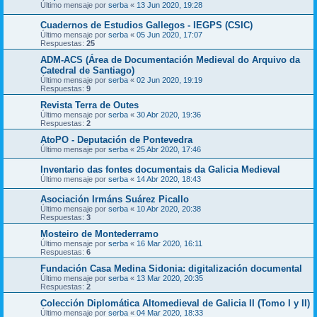
Último mensaje por
serba
«
13 Jun 2020, 19:28
Cuadernos de Estudios Gallegos - IEGPS (CSIC)
Último mensaje por
serba
«
05 Jun 2020, 17:07
Respuestas:
25
ADM-ACS (Área de Documentación Medieval do Arquivo da
Catedral de Santiago)
Último mensaje por
serba
«
02 Jun 2020, 19:19
Respuestas:
9
Revista Terra de Outes
Último mensaje por
serba
«
30 Abr 2020, 19:36
Respuestas:
2
AtoPO - Deputación de Pontevedra
Último mensaje por
serba
«
25 Abr 2020, 17:46
Inventario das fontes documentais da Galicia Medieval
Último mensaje por
serba
«
14 Abr 2020, 18:43
Asociación Irmáns Suárez Picallo
Último mensaje por
serba
«
10 Abr 2020, 20:38
Respuestas:
3
Mosteiro de Montederramo
Último mensaje por
serba
«
16 Mar 2020, 16:11
Respuestas:
6
Fundación Casa Medina Sidonia: digitalización documental
Último mensaje por
serba
«
13 Mar 2020, 20:35
Respuestas:
2
Colección Diplomática Altomedieval de Galicia II (Tomo I y II)
Último mensaje por
serba
«
04 Mar 2020, 18:33