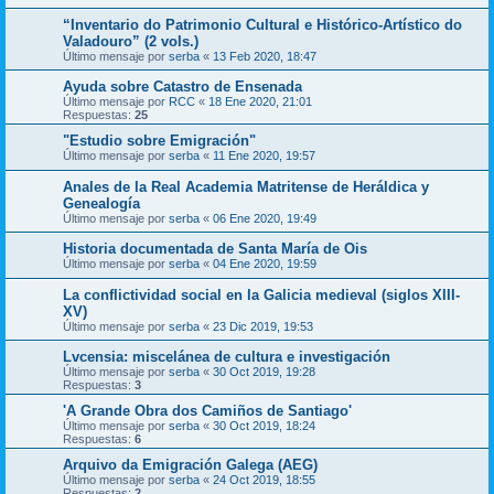
“Inventario do Patrimonio Cultural e Histórico-Artístico do
Valadouro” (2 vols.)
Último mensaje por
serba
«
13 Feb 2020, 18:47
Ayuda sobre Catastro de Ensenada
Último mensaje por
RCC
«
18 Ene 2020, 21:01
Respuestas:
25
"Estudio sobre Emigración"
Último mensaje por
serba
«
11 Ene 2020, 19:57
Anales de la Real Academia Matritense de Heráldica y
Genealogía
Último mensaje por
serba
«
06 Ene 2020, 19:49
Historia documentada de Santa María de Ois
Último mensaje por
serba
«
04 Ene 2020, 19:59
La conflictividad social en la Galicia medieval (siglos XIII-
XV)
Último mensaje por
serba
«
23 Dic 2019, 19:53
Lvcensia: miscelánea de cultura e investigación
Último mensaje por
serba
«
30 Oct 2019, 19:28
Respuestas:
3
'A Grande Obra dos Camiños de Santiago'
Último mensaje por
serba
«
30 Oct 2019, 18:24
Respuestas:
6
Arquivo da Emigración Galega (AEG)
Último mensaje por
serba
«
24 Oct 2019, 18:55
Respuestas:
2