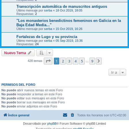
Transcripción automática de manuscritos antiguos
Último mensaje por
serba
«
18 Oct 2019, 18:05
Respuestas:
2
"Los monasterios benedictinos femeninos en Galicia en la
Baja Edad Media..."
Último mensaje por
serba
«
15 Oct 2019, 16:26
Fortalezas de Lugo y su provincia
Último mensaje por
serba
«
05 Sep 2019, 15:36
Respuestas:
24
Nuevo Tema
Página
1
de
9
1
2
3
4
5
9
Siguiente
428 temas
…
Ir a
PERMISOS DEL FORO
No puede
abrir nuevos temas en este Foro
No puede
responder a temas en este Foro
No puede
editar sus mensajes en este Foro
No puede
borrar sus mensajes en este Foro
No puede
enviar adjuntos en este Foro
Índice general
Todos los horarios son
UTC+02:00
Desarrollado por
phpBB
® Forum Software © phpBB Limited