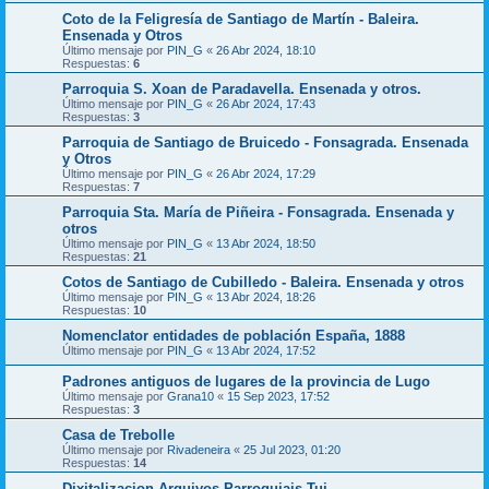
Coto de la Feligresía de Santiago de Martín - Baleira.
Ensenada y Otros
Último mensaje por
PIN_G
«
26 Abr 2024, 18:10
Respuestas:
6
Parroquia S. Xoan de Paradavella. Ensenada y otros.
Último mensaje por
PIN_G
«
26 Abr 2024, 17:43
Respuestas:
3
Parroquia de Santiago de Bruicedo - Fonsagrada. Ensenada
y Otros
Último mensaje por
PIN_G
«
26 Abr 2024, 17:29
Respuestas:
7
Parroquia Sta. María de Piñeira - Fonsagrada. Ensenada y
otros
Último mensaje por
PIN_G
«
13 Abr 2024, 18:50
Respuestas:
21
Cotos de Santiago de Cubilledo - Baleira. Ensenada y otros
Último mensaje por
PIN_G
«
13 Abr 2024, 18:26
Respuestas:
10
Nomenclator entidades de población España, 1888
Último mensaje por
PIN_G
«
13 Abr 2024, 17:52
Padrones antiguos de lugares de la provincia de Lugo
Último mensaje por
Grana10
«
15 Sep 2023, 17:52
Respuestas:
3
Casa de Trebolle
Último mensaje por
Rivadeneira
«
25 Jul 2023, 01:20
Respuestas:
14
Dixitalizacion Arquivos Parroquiais Tui