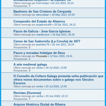
Último mensaje por
FerCrespo
«
02 Jun 2023, 15:14
Respuestas:
7
Bautismo de San Cristovo de Cerqueda
Último mensaje por
alexcubaar
«
20 May 2023, 03:20
Compendio del Estado de Altamira
Último mensaje por
jorgekorku89
«
25 Dic 2021, 18:12
Pazos de Galicia - Jose Garcia Iglesias
Último mensaje por
mantiscave
«
29 Sep 2021, 05:25
Censo de San Sadurniño (La Coruña) de 1877
Último mensaje por
puentesr79
«
26 Jun 2021, 16:24
Respuestas:
2
Pazos y moradas hidalgas de Deza
Último mensaje por
Pousada
«
12 Nov 2020, 19:41
Respuestas:
1
A arte medieval galega
Último mensaje por
serba
«
29 Jul 2020, 13:05
Respuestas:
3
O Consello da Cultura Galega presenta unha publicación que
ofrece novos documentos sobre o galego nos Séculos
Escuros
Último mensaje por
serba
«
03 Jul 2020, 12:05
Revistas (Ourense)
Último mensaje por
serba
«
23 Jun 2020, 13:13
Respuestas:
7
Arquivo Histórico Dixital de Ribeira