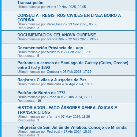
Transcripción
Último mensaje por
Vide
«
19 Nov 2025, 22:05
CONSULTA - REGISTROS CIVILES EN LINEA BOIRO A
CORUÑA
Último mensaje por
PabloJoseP
«
13 Nov 2025, 05:56
Respuestas:
2
DOCUMENTACION CELANOVA OURENSE
Último mensaje por
brenda1987
«
22 May 2025, 19:56
Documentación Provincia de Lugo
Último mensaje por
Meilan75
«
27 Feb 2025, 17:19
Respuestas:
5
Padrones o censos de Santiago de Gustey (Coles, Orense)
entre 1753 y 1890
Último mensaje por
Cenobia
«
05 Feb 2025, 17:19
Registros Civiles y Juzgados de Paz
Último mensaje por
Dinuciña
«
07 Ago 2024, 19:09
Padrón de Burón de 1772
Último mensaje por
Grana10
«
23 Jun 2024, 17:21
Respuestas:
19
HISTORIADOR - FAGO ÁRBORES XENEALÓXICAS E
TRANSCRICIÓNS
Último mensaje por
sferma
«
07 May 2024, 11:29
Respuestas:
3
Feligresía de San Julián de Villaboa. Concejo de Miranda.
Último mensaje por
Pedregal
«
27 Abr 2024, 18:33
Respuestas:
3