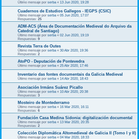
Último mensaje por
serba
«
13 Jun 2020, 19:28
Cuadernos de Estudios Gallegos - IEGPS (CSIC)
Último mensaje por
serba
«
05 Jun 2020, 17:07
Respuestas:
25
ADM-ACS (Área de Documentación Medieval do Arquivo da
Catedral de Santiago)
Último mensaje por
serba
«
02 Jun 2020, 19:19
Respuestas:
9
Revista Terra de Outes
Último mensaje por
serba
«
30 Abr 2020, 19:36
Respuestas:
2
AtoPO - Deputación de Pontevedra
Último mensaje por
serba
«
25 Abr 2020, 17:46
Inventario das fontes documentais da Galicia Medieval
Último mensaje por
serba
«
14 Abr 2020, 18:43
Asociación Irmáns Suárez Picallo
Último mensaje por
serba
«
10 Abr 2020, 20:38
Respuestas:
3
Mosteiro de Montederramo
Último mensaje por
serba
«
16 Mar 2020, 16:11
Respuestas:
6
Fundación Casa Medina Sidonia: digitalización documental
Último mensaje por
serba
«
13 Mar 2020, 20:35
Respuestas:
2
Colección Diplomática Altomedieval de Galicia II (Tomo I y II)
Último mensaje por
serba
«
04 Mar 2020, 18:33