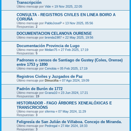
Transcripción
Último mensaje por
Vide
«
19 Nov 2025, 22:05
CONSULTA - REGISTROS CIVILES EN LINEA BOIRO A
CORUÑA
Último mensaje por
PabloJoseP
«
13 Nov 2025, 05:56
Respuestas:
2
DOCUMENTACION CELANOVA OURENSE
Último mensaje por
brenda1987
«
22 May 2025, 19:56
Documentación Provincia de Lugo
Último mensaje por
Meilan75
«
27 Feb 2025, 17:19
Respuestas:
5
Padrones o censos de Santiago de Gustey (Coles, Orense)
entre 1753 y 1890
Último mensaje por
Cenobia
«
05 Feb 2025, 17:19
Registros Civiles y Juzgados de Paz
Último mensaje por
Dinuciña
«
07 Ago 2024, 19:09
Padrón de Burón de 1772
Último mensaje por
Grana10
«
23 Jun 2024, 17:21
Respuestas:
19
HISTORIADOR - FAGO ÁRBORES XENEALÓXICAS E
TRANSCRICIÓNS
Último mensaje por
sferma
«
07 May 2024, 11:29
Respuestas:
3
Feligresía de San Julián de Villaboa. Concejo de Miranda.
Último mensaje por
Pedregal
«
27 Abr 2024, 18:33
Respuestas:
3