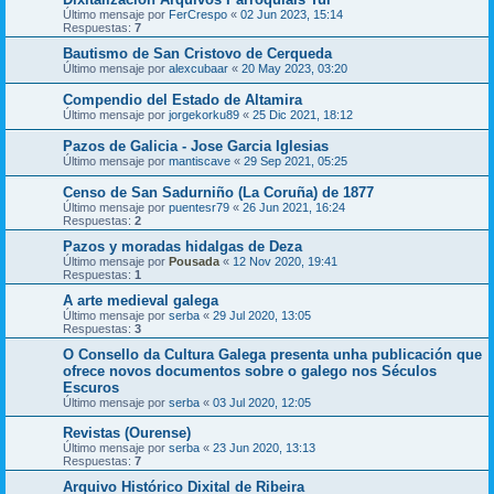
Último mensaje por
FerCrespo
«
02 Jun 2023, 15:14
Respuestas:
7
Bautismo de San Cristovo de Cerqueda
Último mensaje por
alexcubaar
«
20 May 2023, 03:20
Compendio del Estado de Altamira
Último mensaje por
jorgekorku89
«
25 Dic 2021, 18:12
Pazos de Galicia - Jose Garcia Iglesias
Último mensaje por
mantiscave
«
29 Sep 2021, 05:25
Censo de San Sadurniño (La Coruña) de 1877
Último mensaje por
puentesr79
«
26 Jun 2021, 16:24
Respuestas:
2
Pazos y moradas hidalgas de Deza
Último mensaje por
Pousada
«
12 Nov 2020, 19:41
Respuestas:
1
A arte medieval galega
Último mensaje por
serba
«
29 Jul 2020, 13:05
Respuestas:
3
O Consello da Cultura Galega presenta unha publicación que
ofrece novos documentos sobre o galego nos Séculos
Escuros
Último mensaje por
serba
«
03 Jul 2020, 12:05
Revistas (Ourense)
Último mensaje por
serba
«
23 Jun 2020, 13:13
Respuestas:
7
Arquivo Histórico Dixital de Ribeira