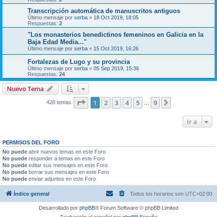
Transcripción automática de manuscritos antiguos
Último mensaje por
serba
«
18 Oct 2019, 18:05
Respuestas:
2
"Los monasterios benedictinos femeninos en Galicia en la
Baja Edad Media..."
Último mensaje por
serba
«
15 Oct 2019, 16:26
Fortalezas de Lugo y su provincia
Último mensaje por
serba
«
05 Sep 2019, 15:36
Respuestas:
24
Nuevo Tema
Página
1
de
9
1
2
3
4
5
9
Siguiente
428 temas
…
Ir a
PERMISOS DEL FORO
No puede
abrir nuevos temas en este Foro
No puede
responder a temas en este Foro
No puede
editar sus mensajes en este Foro
No puede
borrar sus mensajes en este Foro
No puede
enviar adjuntos en este Foro
Índice general
Todos los horarios son
UTC+02:00
Desarrollado por
phpBB
® Forum Software © phpBB Limited