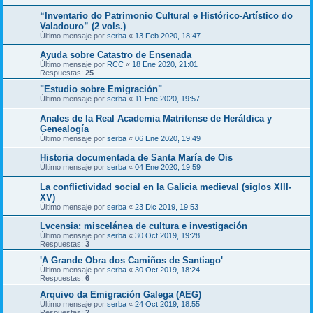
“Inventario do Patrimonio Cultural e Histórico-Artístico do
Valadouro” (2 vols.)
Último mensaje por
serba
«
13 Feb 2020, 18:47
Ayuda sobre Catastro de Ensenada
Último mensaje por
RCC
«
18 Ene 2020, 21:01
Respuestas:
25
"Estudio sobre Emigración"
Último mensaje por
serba
«
11 Ene 2020, 19:57
Anales de la Real Academia Matritense de Heráldica y
Genealogía
Último mensaje por
serba
«
06 Ene 2020, 19:49
Historia documentada de Santa María de Ois
Último mensaje por
serba
«
04 Ene 2020, 19:59
La conflictividad social en la Galicia medieval (siglos XIII-
XV)
Último mensaje por
serba
«
23 Dic 2019, 19:53
Lvcensia: miscelánea de cultura e investigación
Último mensaje por
serba
«
30 Oct 2019, 19:28
Respuestas:
3
'A Grande Obra dos Camiños de Santiago'
Último mensaje por
serba
«
30 Oct 2019, 18:24
Respuestas:
6
Arquivo da Emigración Galega (AEG)
Último mensaje por
serba
«
24 Oct 2019, 18:55
Respuestas:
2