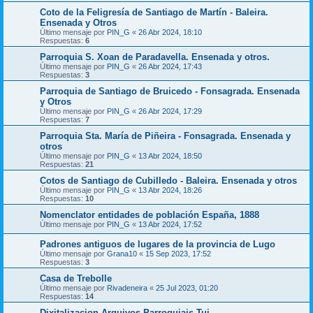
Coto de la Feligresía de Santiago de Martín - Baleira.
Ensenada y Otros
Último mensaje por
PIN_G
«
26 Abr 2024, 18:10
Respuestas:
6
Parroquia S. Xoan de Paradavella. Ensenada y otros.
Último mensaje por
PIN_G
«
26 Abr 2024, 17:43
Respuestas:
3
Parroquia de Santiago de Bruicedo - Fonsagrada. Ensenada
y Otros
Último mensaje por
PIN_G
«
26 Abr 2024, 17:29
Respuestas:
7
Parroquia Sta. María de Piñeira - Fonsagrada. Ensenada y
otros
Último mensaje por
PIN_G
«
13 Abr 2024, 18:50
Respuestas:
21
Cotos de Santiago de Cubilledo - Baleira. Ensenada y otros
Último mensaje por
PIN_G
«
13 Abr 2024, 18:26
Respuestas:
10
Nomenclator entidades de población España, 1888
Último mensaje por
PIN_G
«
13 Abr 2024, 17:52
Padrones antiguos de lugares de la provincia de Lugo
Último mensaje por
Grana10
«
15 Sep 2023, 17:52
Respuestas:
3
Casa de Trebolle
Último mensaje por
Rivadeneira
«
25 Jul 2023, 01:20
Respuestas:
14
Dixitalizacion Arquivos Parroquiais Tui