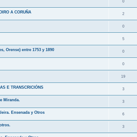
0
BOIRO A CORUÑA
2
0
5
s, Orense) entre 1753 y 1890
0
0
19
AS E TRANSCRICIÓNS
3
de Miranda.
3
aleira. Ensenada y Otros
6
otros.
3