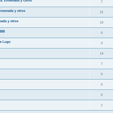
da. Ensenada y Otros
7
Ensenada y otros
21
nada y otros
10
888
0
de Lugo
3
14
7
0
0
0
2