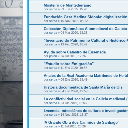
Mosteiro de Montederramo
por
serba
»
09 Jun 2015, 15:28
Fundación Casa Medina Sidonia: digitalizació
por
serba
»
15 Nov 2013, 08:12
Colección Diplomática Altomedieval de Galicia II
por
serba
»
04 Mar 2020, 18:33
“Inventario do Patrimonio Cultural e Histórico-A
por
serba
»
13 Feb 2020, 18:47
Ayuda sobre Catastro de Ensenada
por
paton
»
14 Jul 2016, 12:26
"Estudio sobre Emigración"
por
serba
»
11 Ene 2020, 19:57
Anales de la Real Academia Matritense de Herá
por
serba
»
06 Ene 2020, 19:49
Historia documentada de Santa María de Ois
por
serba
»
04 Ene 2020, 19:59
La conflictividad social en la Galicia medieval (
por
serba
»
23 Dic 2019, 19:53
Lvcensia: miscelánea de cultura e investigació
por
serba
»
14 Nov 2016, 16:37
'A Grande Obra dos Camiños de Santiago'
por
serba
»
11 Jul 2013, 20:26