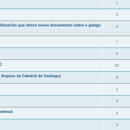
1
3
ublicación que ofrece novos documentos sobre o galego
0
7
0
)
25
Arquivo da Catedral de Santiago)
9
2
0
edieval
0
3