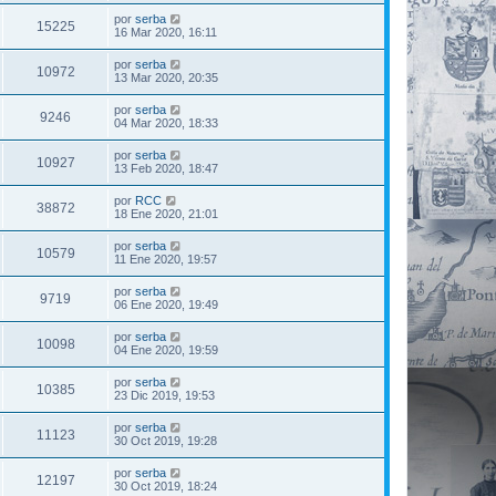
por
serba
15225
16 Mar 2020, 16:11
por
serba
10972
13 Mar 2020, 20:35
por
serba
9246
04 Mar 2020, 18:33
por
serba
10927
13 Feb 2020, 18:47
por
RCC
38872
18 Ene 2020, 21:01
por
serba
10579
11 Ene 2020, 19:57
por
serba
9719
06 Ene 2020, 19:49
por
serba
10098
04 Ene 2020, 19:59
por
serba
10385
23 Dic 2019, 19:53
por
serba
11123
30 Oct 2019, 19:28
por
serba
12197
30 Oct 2019, 18:24