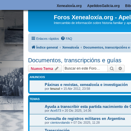
Xenealoxía.org
ApelidosGalicia.org
Bib
Foros Xenealoxía.org - Apel
Intercambio de información sobre historia familiar y ape
Enlaces rápidos
FAQ
Índice general
Xenealoxía
Documentos, transcripcións e 
Documentos, transcripcións e guías
Buscar
Bús
Nuevo Tema
ANUNCIOS
Páxinas e revistas, xenealoxía e investigación
por
kruzul
»
15 Abr 2012, 23:58
TEMAS
Ayuda a transcribir esta partida nacimiento de
por
Ace573
»
20 Dic 2025, 14:36
Consulta de registros militares en Argentina
por
cientovolando
»
07 Dic 2025, 11:28
Transcripción