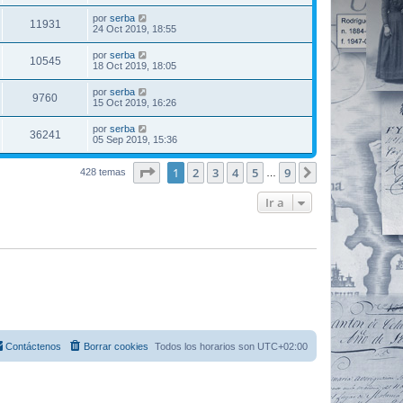
por
serba
11931
24 Oct 2019, 18:55
por
serba
10545
18 Oct 2019, 18:05
por
serba
9760
15 Oct 2019, 16:26
por
serba
36241
05 Sep 2019, 15:36
Página
1
de
9
1
2
3
4
5
9
Siguiente
428 temas
…
Ir a
Contáctenos
Borrar cookies
Todos los horarios son
UTC+02:00