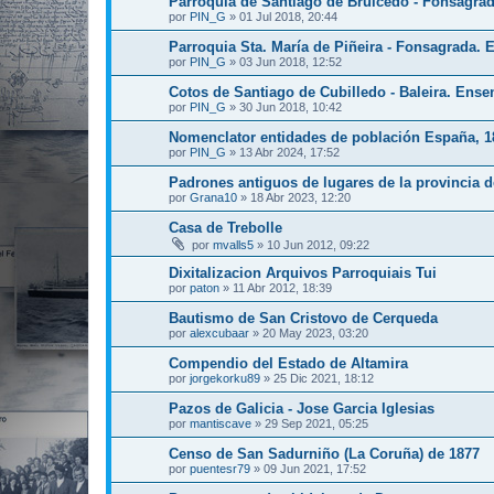
Parroquia de Santiago de Bruicedo - Fonsagra
por
PIN_G
»
01 Jul 2018, 20:44
Parroquia Sta. María de Piñeira - Fonsagrada. 
por
PIN_G
»
03 Jun 2018, 12:52
Cotos de Santiago de Cubilledo - Baleira. Ense
por
PIN_G
»
30 Jun 2018, 10:42
Nomenclator entidades de población España, 1
por
PIN_G
»
13 Abr 2024, 17:52
Padrones antiguos de lugares de la provincia 
por
Grana10
»
18 Abr 2023, 12:20
Casa de Trebolle
por
mvalls5
»
10 Jun 2012, 09:22
Dixitalizacion Arquivos Parroquiais Tui
por
paton
»
11 Abr 2012, 18:39
Bautismo de San Cristovo de Cerqueda
por
alexcubaar
»
20 May 2023, 03:20
Compendio del Estado de Altamira
por
jorgekorku89
»
25 Dic 2021, 18:12
Pazos de Galicia - Jose Garcia Iglesias
por
mantiscave
»
29 Sep 2021, 05:25
Censo de San Sadurniño (La Coruña) de 1877
por
puentesr79
»
09 Jun 2021, 17:52