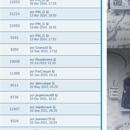
por
PIN_G
11833
26 Abr 2024, 17:29
por
PIN_G
31214
13 Abr 2024, 18:50
por
PIN_G
22450
13 Abr 2024, 18:26
por
PIN_G
5341
13 Abr 2024, 17:52
por
Grana10
9350
15 Sep 2023, 17:52
por
Rivadeneira
19008
25 Jul 2023, 01:20
por
FerCrespo
11388
02 Jun 2023, 15:14
por
alexcubaar
9511
20 May 2023, 03:20
por
jorgekorku89
8736
25 Dic 2021, 18:12
por
mantiscave
12407
29 Sep 2021, 05:25
por
puentesr79
9104
26 Jun 2021, 16:24