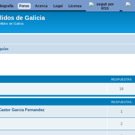
liografía
Foros
Acerca
Legal
Licenza
lidos de Galicia
llidos de Galicia
guías
queda avanzada
RESPUESTAS
18
RESPUESTAS
 Castor Garcia Fernandez
1
2