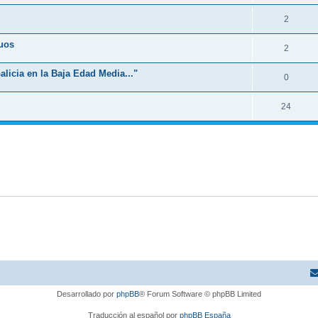
2
guos
2
licia en la Baja Edad Media..."
0
24
Desarrollado por
phpBB
® Forum Software © phpBB Limited
Traducción al español por
phpBB España