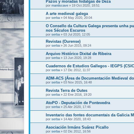
Pazos y moradas hidalgas de Deza
por
mantiscave
»
19 Oct 2020, 18:51
A arte medieval galega
por
serba
»
04 May 2020, 20:04
O Consello da Cultura Galega presenta unha p
nos Séculos Escuros
por
serba
»
03 Jul 2020, 12:05
Revistas (Ourense)
por
serba
»
26 Jun 2015, 09:24
Arquivo Histórico Dixital de Ribeira
por
serba
»
13 Jun 2020, 19:28
Cuadernos de Estudios Gallegos - IEGPS (CSIC
por
serba
»
17 Dic 2012, 11:37
ADM-ACS (Área de Documentación Medieval do 
por
serba
»
03 Nov 2015, 16:48
Revista Terra de Outes
por
serba
»
22 Ene 2016, 19:20
AtoPO - Deputación de Pontevedra
por
serba
»
25 Abr 2020, 17:46
Inventario das fontes documentais da Galicia M
por
serba
»
14 Abr 2020, 18:43
Asociación Irmáns Suárez Picallo
por
serba
»
02 Dic 2012, 16:56