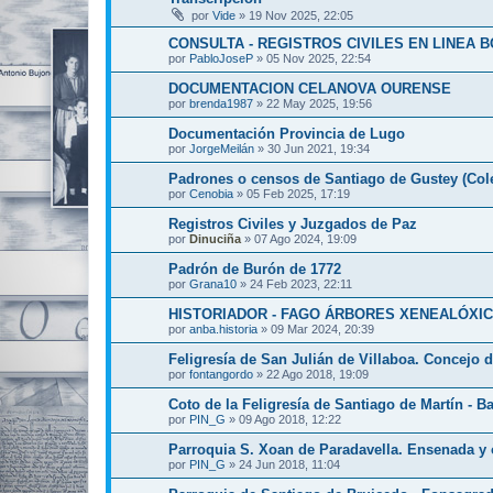
por
Vide
»
19 Nov 2025, 22:05
CONSULTA - REGISTROS CIVILES EN LINEA 
por
PabloJoseP
»
05 Nov 2025, 22:54
DOCUMENTACION CELANOVA OURENSE
por
brenda1987
»
22 May 2025, 19:56
Documentación Provincia de Lugo
por
JorgeMeilán
»
30 Jun 2021, 19:34
Padrones o censos de Santiago de Gustey (Cole
por
Cenobia
»
05 Feb 2025, 17:19
Registros Civiles y Juzgados de Paz
por
Dinuciña
»
07 Ago 2024, 19:09
Padrón de Burón de 1772
por
Grana10
»
24 Feb 2023, 22:11
HISTORIADOR - FAGO ÁRBORES XENEALÓXIC
por
anba.historia
»
09 Mar 2024, 20:39
Feligresía de San Julián de Villaboa. Concejo 
por
fontangordo
»
22 Ago 2018, 19:09
Coto de la Feligresía de Santiago de Martín - B
por
PIN_G
»
09 Ago 2018, 12:22
Parroquia S. Xoan de Paradavella. Ensenada y 
por
PIN_G
»
24 Jun 2018, 11:04