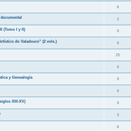
6
n documental
2
 (Tomo I y II)
0
rtístico do Valadouro” (2 vols.)
0
25
0
ldica y Genealogía
0
0
siglos XIII-XV)
0
n
3
6