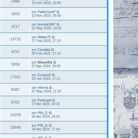
2989
19 Nov 2025, 22:05
por
PabloJoseP
1803
13 Nov 2025, 05:56
por
brenda1987
3217
22 May 2025, 19:56
por
Meilan75
13732
27 Feb 2025, 17:19
por
Cenobia
4251
05 Feb 2025, 17:19
por
Dinuciña
3956
07 Ago 2024, 19:09
por
Grana10
17021
23 Jun 2024, 17:21
por
sferma
6587
07 May 2024, 11:29
por
Pedregal
6702
27 Abr 2024, 18:33
por
PIN_G
14209
26 Abr 2024, 18:10
por
PIN_G
10946
26 Abr 2024, 17:43