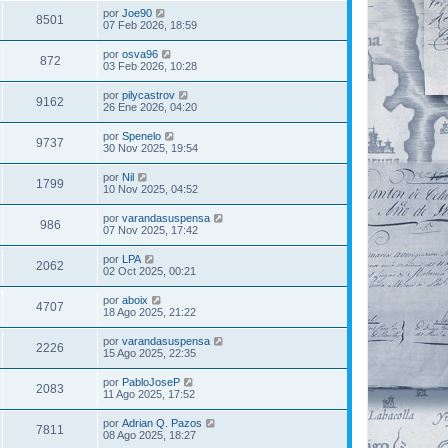
por
Joe90
8501
07 Feb 2026, 18:59
por
osva96
872
03 Feb 2026, 10:28
por
pilycastrov
9162
26 Ene 2026, 04:20
por
Spenelo
9737
30 Nov 2025, 19:54
por
Nil
1799
10 Nov 2025, 04:52
por
varandasuspensa
986
07 Nov 2025, 17:42
por
LPA
2062
02 Oct 2025, 00:21
por
aboix
4707
18 Ago 2025, 21:22
por
varandasuspensa
2226
15 Ago 2025, 22:35
por
PabloJoseP
2083
11 Ago 2025, 17:52
por
Adrian Q. Pazos
7811
08 Ago 2025, 18:27