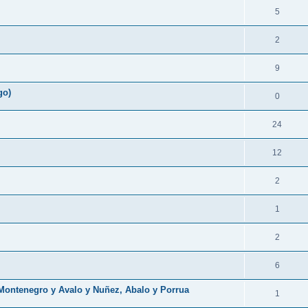
5
2
9
go)
0
24
12
2
1
2
6
Montenegro y Avalo y Nuñez, Abalo y Porrua
1