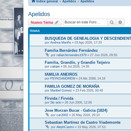
Índice general
Apelidos
Apelidos
Apelidos
Buscar
Bús
Nuevo Tema
TEMAS
BUSQUEDA DE GENEALOGIA Y DESCENDIEN
por
Andrea Mariño
»
03 Ago 2026, 17:33
Familia Bernárdez Fernández
por
rafael.fernandes1979
»
27 Jun 2026, 09:55
Familia, Grandío, y Grandío Teijeiro
por
calope
»
06 Jul 2026, 14:35
fAMILIA ANEIROS
por
PSYKOANDREW
»
24 Abr 2008, 14:18
FAMILIA GOMEZ DE MORAÑA
por
Maribel Gomez
»
23 Feb 2026, 00:48
Fírvida / Firvida
por
Sic-ario
»
28 Jun 2005, 12:06
Jose Morzan Bucar - Galicia (1824)
por
car2002
»
26 May 2026, 20:10
Sebastian Martinez de Castro Viademonte
por
AlephCastro
»
19 May 2026, 07:53