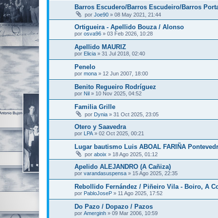
Barros Escudero/Barros Escudeiro/Barros Port
por
Joe90
»
08 May 2021, 21:44
Ortigueira - Apellido Bouza / Alonso
por
osva96
»
03 Feb 2026, 10:28
Apellido MAURIZ
por
Elicia
»
31 Jul 2018, 02:40
Penelo
por
mona
»
12 Jun 2007, 18:00
Benito Regueiro Rodríguez
por
Nil
»
10 Nov 2025, 04:52
Familia Grille
por
Dynia
»
31 Oct 2025, 23:05
Otero y Saavedra
por
LPA
»
02 Oct 2025, 00:21
Lugar bautismo Luis ABOAL FARIÑA Pontevedr
por
aboix
»
18 Ago 2025, 01:12
Apelido ALEJANDRO (A Cañiza)
por
varandasuspensa
»
15 Ago 2025, 22:35
Rebollido Fernández / Piñeiro Vila - Boiro, A C
por
PabloJoseP
»
11 Ago 2025, 17:52
Do Pazo / Dopazo / Pazos
por
Amerginh
»
09 Mar 2006, 10:59