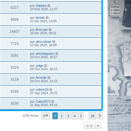
por
Sapeira
5227
23 Ene 2025, 12:57
por
lamelo
4008
21 Dic 2024, 13:05
por
Breo-jan
24837
20 Dic 2024, 00:11
por
alexcubaar
7715
12 Dic 2024, 18:09
por
amontagnaro
3391
23 Oct 2024, 16:57
por
yaiga
3324
05 Oct 2024, 18:15
por
Avonde
3119
03 Oct 2024, 14:15
por
valerin24
3165
27 Sep 2024, 16:22
por
Cabe2573
3535
11 Sep 2024, 03:10
Página
1
de
26
1
2
3
4
5
26
Siguiente
1294 temas
…
Ir a