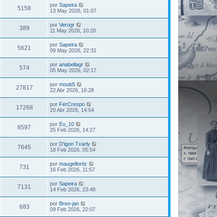
por
Sapeira
5158
13 May 2026, 01:07
por
Verogr
389
11 May 2026, 10:20
por
Sapeira
5621
09 May 2026, 22:31
por
anabellagr
574
05 May 2026, 02:17
por
moub5
27817
22 Abr 2026, 16:28
por
FerCrespo
17268
20 Abr 2026, 14:54
por
Eu_10
8597
25 Feb 2026, 14:27
por
D'igon Txarly
7645
18 Feb 2026, 05:54
por
maugellortiz
731
16 Feb 2026, 11:57
por
Sapeira
7131
14 Feb 2026, 23:48
por
Breo-jan
683
09 Feb 2026, 22:07