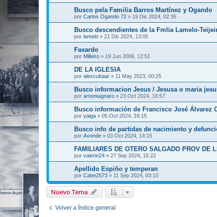
Busco pela Familia Barros Martínez y Ogando
por
Carlos Ogando 72
»
19 Dic 2024, 02:35
Busco descendientes de la Fmlia Lamelo-Teijei
por
lamelo
»
21 Dic 2024, 13:05
Faxardo
por
Milleiro
»
19 Jun 2006, 12:51
DE LA IGLESIA
por
alexcubaar
»
11 May 2023, 00:25
Busco informacion Jesus / Jesusa o maria jesu
por
amontagnaro
»
23 Oct 2024, 16:57
Busco información de Francisco José Álvarez C
por
yaiga
»
05 Oct 2024, 18:15
Busco info de partidas de nacimiento y defunc
por
Avonde
»
03 Oct 2024, 14:15
FAMILIARES DE OTERO SALGADO PROV DE 
por
valerin24
»
27 Sep 2024, 16:22
Apellido Espiño y temperan
por
Cabe2573
»
11 Sep 2024, 03:10
Nuevo Tema
Volver a Índice general