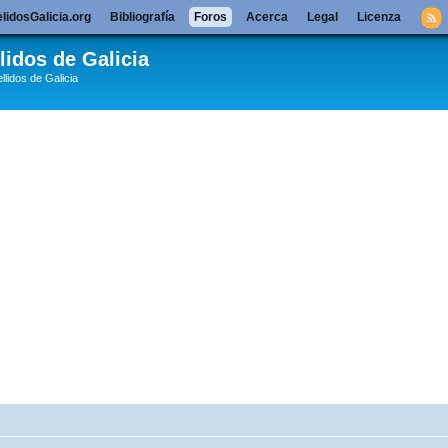
lidosGalicia.org
Bibliografía
Foros
Acerca
Legal
Licenza
lidos de Galicia
llidos de Galicia