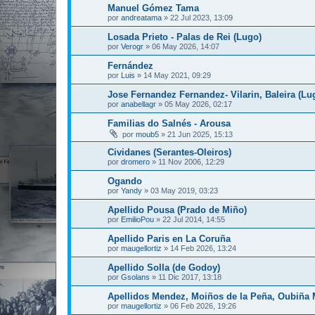
Manuel Gómez Tama
por
andreatama
»
22 Jul 2023, 13:09
Losada Prieto - Palas de Rei (Lugo)
por
Verogr
»
06 May 2026, 14:07
Fernández
por
Luis
»
14 May 2021, 09:29
Jose Fernandez Fernandez- Vilarin, Baleira (Lu
por
anabellagr
»
05 May 2026, 02:17
Familias do Salnés - Arousa
por
moub5
»
21 Jun 2025, 15:13
Cividanes (Serantes-Oleiros)
por
dromero
»
11 Nov 2006, 12:29
Ogando
por
Yandy
»
03 May 2019, 03:23
Apellido Pousa (Prado de Miño)
por
EmilioPou
»
22 Jul 2014, 14:55
Apellido Paris en La Coruña
por
maugellortiz
»
14 Feb 2026, 13:24
Apellido Solla (de Godoy)
por
Gsolans
»
11 Dic 2017, 13:18
Apellidos Mendez, Moiños de la Peña, Oubiña 
por
maugellortiz
»
06 Feb 2026, 19:26