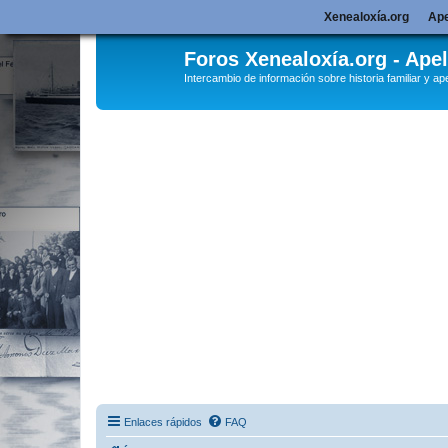
Xenealoxía.org
Ape
Foros Xenealoxía.org - Apel
Intercambio de información sobre historia familiar y ape
Enlaces rápidos
FAQ