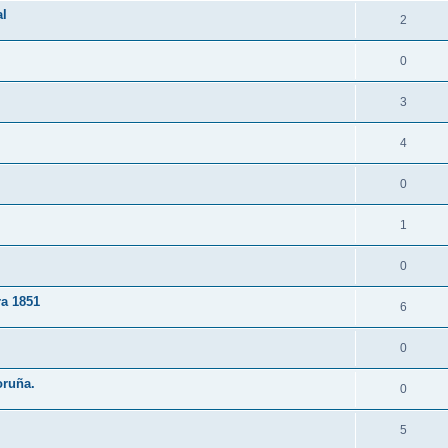
al
2
0
3
4
0
1
0
a 1851
6
0
oruña.
0
5