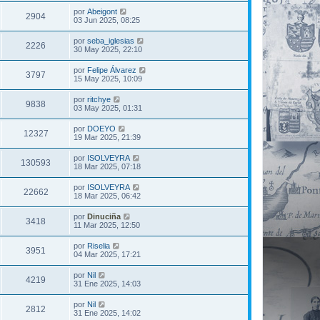
por
Abeigont
2904
03 Jun 2025, 08:25
por
seba_iglesias
2226
30 May 2025, 22:10
por
Felipe Álvarez
3797
15 May 2025, 10:09
por
ritchye
9838
03 May 2025, 01:31
por
DOEYO
12327
19 Mar 2025, 21:39
por
ISOLVEYRA
130593
18 Mar 2025, 07:18
por
ISOLVEYRA
22662
18 Mar 2025, 06:42
por
Dinuciña
3418
11 Mar 2025, 12:50
por
Riselia
3951
04 Mar 2025, 17:21
por
Nil
4219
31 Ene 2025, 14:03
por
Nil
2812
31 Ene 2025, 14:02