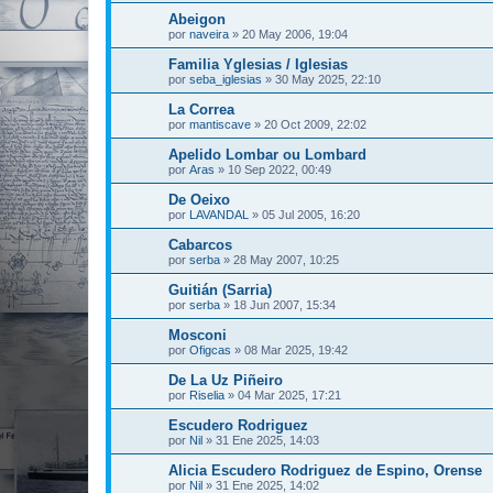
Abeigon
por
naveira
»
20 May 2006, 19:04
Familia Yglesias / Iglesias
por
seba_iglesias
»
30 May 2025, 22:10
La Correa
por
mantiscave
»
20 Oct 2009, 22:02
Apelido Lombar ou Lombard
por
Aras
»
10 Sep 2022, 00:49
De Oeixo
por
LAVANDAL
»
05 Jul 2005, 16:20
Cabarcos
por
serba
»
28 May 2007, 10:25
Guitián (Sarria)
por
serba
»
18 Jun 2007, 15:34
Mosconi
por
Ofigcas
»
08 Mar 2025, 19:42
De La Uz Piñeiro
por
Riselia
»
04 Mar 2025, 17:21
Escudero Rodriguez
por
Nil
»
31 Ene 2025, 14:03
Alicia Escudero Rodriguez de Espino, Orense
por
Nil
»
31 Ene 2025, 14:02