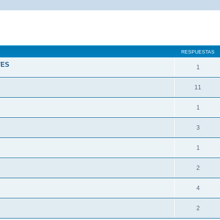
queda avanzada
RESPUESTAS
TES
1
11
1
3
1
2
4
2