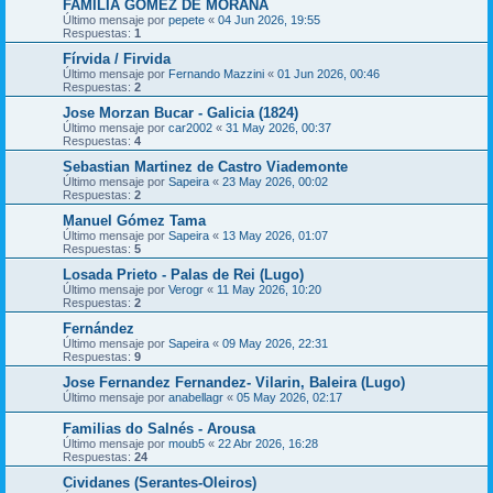
FAMILIA GOMEZ DE MORAÑA
Último mensaje por
pepete
«
04 Jun 2026, 19:55
Respuestas:
1
Fírvida / Firvida
Último mensaje por
Fernando Mazzini
«
01 Jun 2026, 00:46
Respuestas:
2
Jose Morzan Bucar - Galicia (1824)
Último mensaje por
car2002
«
31 May 2026, 00:37
Respuestas:
4
Sebastian Martinez de Castro Viademonte
Último mensaje por
Sapeira
«
23 May 2026, 00:02
Respuestas:
2
Manuel Gómez Tama
Último mensaje por
Sapeira
«
13 May 2026, 01:07
Respuestas:
5
Losada Prieto - Palas de Rei (Lugo)
Último mensaje por
Verogr
«
11 May 2026, 10:20
Respuestas:
2
Fernández
Último mensaje por
Sapeira
«
09 May 2026, 22:31
Respuestas:
9
Jose Fernandez Fernandez- Vilarin, Baleira (Lugo)
Último mensaje por
anabellagr
«
05 May 2026, 02:17
Familias do Salnés - Arousa
Último mensaje por
moub5
«
22 Abr 2026, 16:28
Respuestas:
24
Cividanes (Serantes-Oleiros)