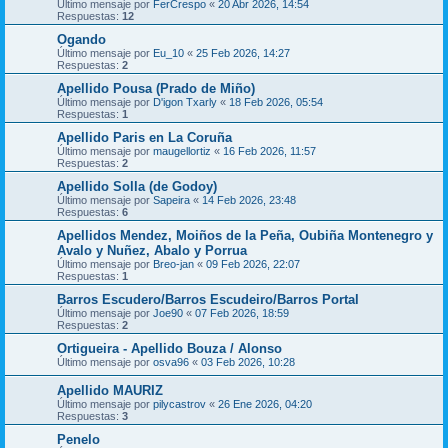
Último mensaje por
FerCrespo
«
20 Abr 2026, 14:54
Respuestas:
12
Ogando
Último mensaje por
Eu_10
«
25 Feb 2026, 14:27
Respuestas:
2
Apellido Pousa (Prado de Miño)
Último mensaje por
D'igon Txarly
«
18 Feb 2026, 05:54
Respuestas:
1
Apellido Paris en La Coruña
Último mensaje por
maugellortiz
«
16 Feb 2026, 11:57
Respuestas:
2
Apellido Solla (de Godoy)
Último mensaje por
Sapeira
«
14 Feb 2026, 23:48
Respuestas:
6
Apellidos Mendez, Moiños de la Peña, Oubiña Montenegro y
Avalo y Nuñez, Abalo y Porrua
Último mensaje por
Breo-jan
«
09 Feb 2026, 22:07
Respuestas:
1
Barros Escudero/Barros Escudeiro/Barros Portal
Último mensaje por
Joe90
«
07 Feb 2026, 18:59
Respuestas:
2
Ortigueira - Apellido Bouza / Alonso
Último mensaje por
osva96
«
03 Feb 2026, 10:28
Apellido MAURIZ
Último mensaje por
pilycastrov
«
26 Ene 2026, 04:20
Respuestas:
3
Penelo