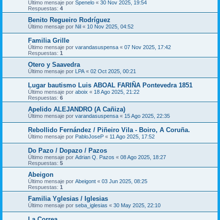
Último mensaje por
Spenelo
«
30 Nov 2025, 19:54
Respuestas:
4
Benito Regueiro Rodríguez
Último mensaje por
Nil
«
10 Nov 2025, 04:52
Familia Grille
Último mensaje por
varandasuspensa
«
07 Nov 2025, 17:42
Respuestas:
1
Otero y Saavedra
Último mensaje por
LPA
«
02 Oct 2025, 00:21
Lugar bautismo Luis ABOAL FARIÑA Pontevedra 1851
Último mensaje por
aboix
«
18 Ago 2025, 21:22
Respuestas:
6
Apelido ALEJANDRO (A Cañiza)
Último mensaje por
varandasuspensa
«
15 Ago 2025, 22:35
Rebollido Fernández / Piñeiro Vila - Boiro, A Coruña.
Último mensaje por
PabloJoseP
«
11 Ago 2025, 17:52
Do Pazo / Dopazo / Pazos
Último mensaje por
Adrian Q. Pazos
«
08 Ago 2025, 18:27
Respuestas:
5
Abeigon
Último mensaje por
Abeigont
«
03 Jun 2025, 08:25
Respuestas:
1
Familia Yglesias / Iglesias
Último mensaje por
seba_iglesias
«
30 May 2025, 22:10
La Correa