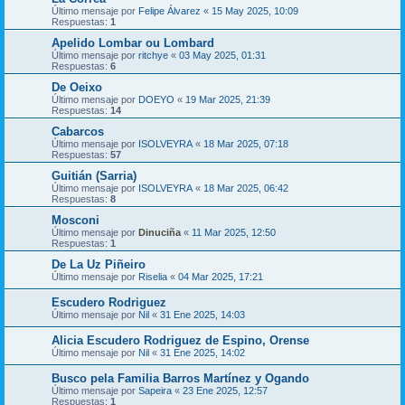
Último mensaje por
Felipe Álvarez
«
15 May 2025, 10:09
Respuestas:
1
Apelido Lombar ou Lombard
Último mensaje por
ritchye
«
03 May 2025, 01:31
Respuestas:
6
De Oeixo
Último mensaje por
DOEYO
«
19 Mar 2025, 21:39
Respuestas:
14
Cabarcos
Último mensaje por
ISOLVEYRA
«
18 Mar 2025, 07:18
Respuestas:
57
Guitián (Sarria)
Último mensaje por
ISOLVEYRA
«
18 Mar 2025, 06:42
Respuestas:
8
Mosconi
Último mensaje por
Dinuciña
«
11 Mar 2025, 12:50
Respuestas:
1
De La Uz Piñeiro
Último mensaje por
Riselia
«
04 Mar 2025, 17:21
Escudero Rodriguez
Último mensaje por
Nil
«
31 Ene 2025, 14:03
Alicia Escudero Rodriguez de Espino, Orense
Último mensaje por
Nil
«
31 Ene 2025, 14:02
Busco pela Familia Barros Martínez y Ogando
Último mensaje por
Sapeira
«
23 Ene 2025, 12:57
Respuestas:
1