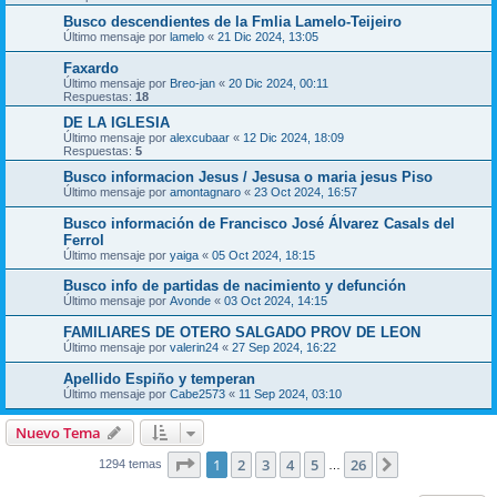
Busco descendientes de la Fmlia Lamelo-Teijeiro
Último mensaje por
lamelo
«
21 Dic 2024, 13:05
Faxardo
Último mensaje por
Breo-jan
«
20 Dic 2024, 00:11
Respuestas:
18
DE LA IGLESIA
Último mensaje por
alexcubaar
«
12 Dic 2024, 18:09
Respuestas:
5
Busco informacion Jesus / Jesusa o maria jesus Piso
Último mensaje por
amontagnaro
«
23 Oct 2024, 16:57
Busco información de Francisco José Álvarez Casals del
Ferrol
Último mensaje por
yaiga
«
05 Oct 2024, 18:15
Busco info de partidas de nacimiento y defunción
Último mensaje por
Avonde
«
03 Oct 2024, 14:15
FAMILIARES DE OTERO SALGADO PROV DE LEON
Último mensaje por
valerin24
«
27 Sep 2024, 16:22
Apellido Espiño y temperan
Último mensaje por
Cabe2573
«
11 Sep 2024, 03:10
Nuevo Tema
Página
1
de
26
1
2
3
4
5
26
Siguiente
1294 temas
…