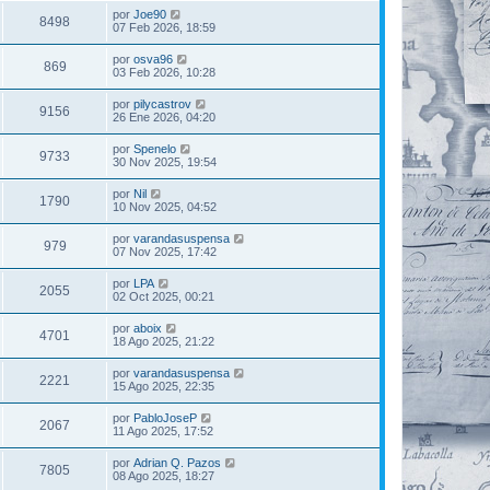
por
Joe90
8498
07 Feb 2026, 18:59
por
osva96
869
03 Feb 2026, 10:28
por
pilycastrov
9156
26 Ene 2026, 04:20
por
Spenelo
9733
30 Nov 2025, 19:54
por
Nil
1790
10 Nov 2025, 04:52
por
varandasuspensa
979
07 Nov 2025, 17:42
por
LPA
2055
02 Oct 2025, 00:21
por
aboix
4701
18 Ago 2025, 21:22
por
varandasuspensa
2221
15 Ago 2025, 22:35
por
PabloJoseP
2067
11 Ago 2025, 17:52
por
Adrian Q. Pazos
7805
08 Ago 2025, 18:27