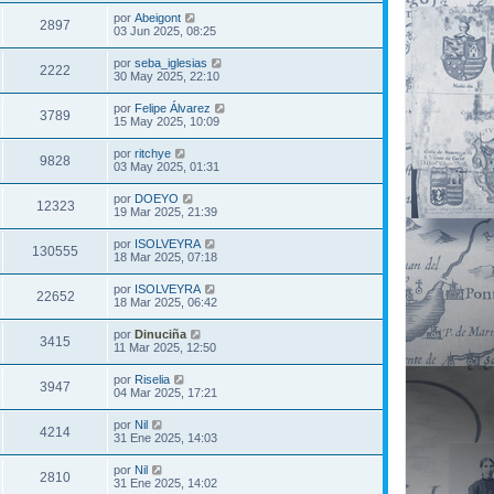
por
Abeigont
2897
03 Jun 2025, 08:25
por
seba_iglesias
2222
30 May 2025, 22:10
por
Felipe Álvarez
3789
15 May 2025, 10:09
por
ritchye
9828
03 May 2025, 01:31
por
DOEYO
12323
19 Mar 2025, 21:39
por
ISOLVEYRA
130555
18 Mar 2025, 07:18
por
ISOLVEYRA
22652
18 Mar 2025, 06:42
por
Dinuciña
3415
11 Mar 2025, 12:50
por
Riselia
3947
04 Mar 2025, 17:21
por
Nil
4214
31 Ene 2025, 14:03
por
Nil
2810
31 Ene 2025, 14:02