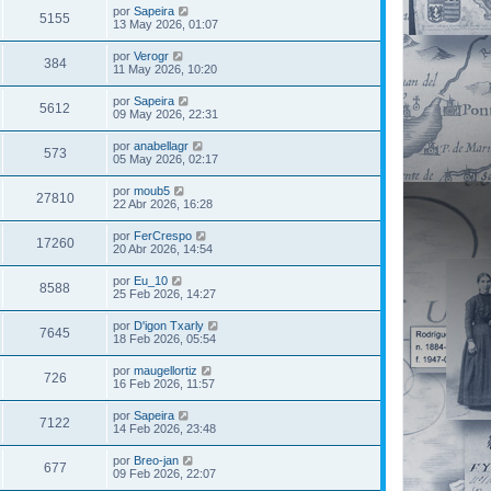
por
Sapeira
5155
13 May 2026, 01:07
por
Verogr
384
11 May 2026, 10:20
por
Sapeira
5612
09 May 2026, 22:31
por
anabellagr
573
05 May 2026, 02:17
por
moub5
27810
22 Abr 2026, 16:28
por
FerCrespo
17260
20 Abr 2026, 14:54
por
Eu_10
8588
25 Feb 2026, 14:27
por
D'igon Txarly
7645
18 Feb 2026, 05:54
por
maugellortiz
726
16 Feb 2026, 11:57
por
Sapeira
7122
14 Feb 2026, 23:48
por
Breo-jan
677
09 Feb 2026, 22:07