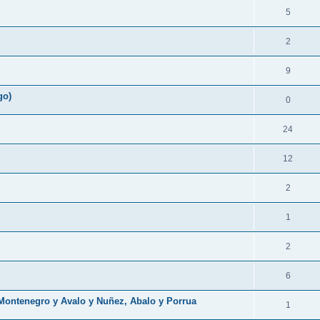
5
2
9
go)
0
24
12
2
1
2
6
Montenegro y Avalo y Nuñez, Abalo y Porrua
1