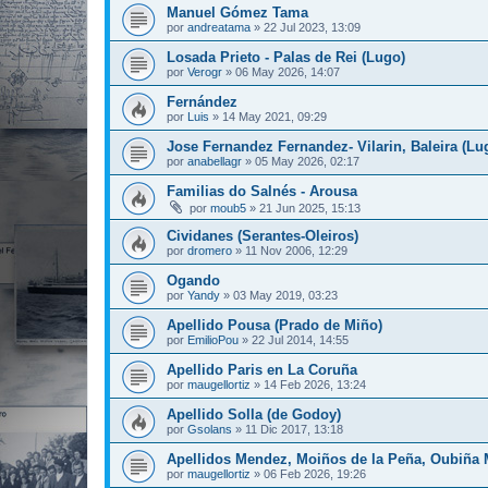
Manuel Gómez Tama
por
andreatama
»
22 Jul 2023, 13:09
Losada Prieto - Palas de Rei (Lugo)
por
Verogr
»
06 May 2026, 14:07
Fernández
por
Luis
»
14 May 2021, 09:29
Jose Fernandez Fernandez- Vilarin, Baleira (Lu
por
anabellagr
»
05 May 2026, 02:17
Familias do Salnés - Arousa
por
moub5
»
21 Jun 2025, 15:13
Cividanes (Serantes-Oleiros)
por
dromero
»
11 Nov 2006, 12:29
Ogando
por
Yandy
»
03 May 2019, 03:23
Apellido Pousa (Prado de Miño)
por
EmilioPou
»
22 Jul 2014, 14:55
Apellido Paris en La Coruña
por
maugellortiz
»
14 Feb 2026, 13:24
Apellido Solla (de Godoy)
por
Gsolans
»
11 Dic 2017, 13:18
Apellidos Mendez, Moiños de la Peña, Oubiña 
por
maugellortiz
»
06 Feb 2026, 19:26