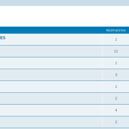
queda avanzada
RESPUESTAS
TES
1
11
1
3
1
2
4
2