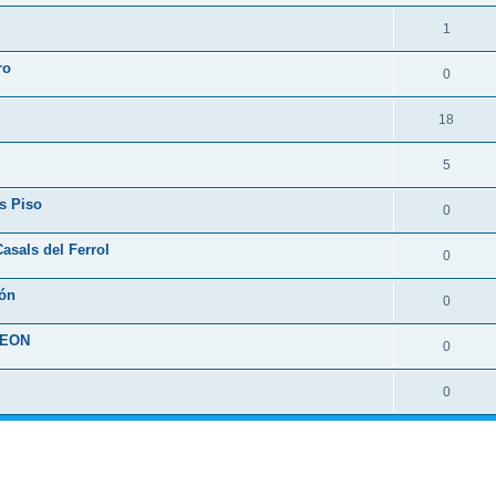
1
ro
0
18
5
s Piso
0
asals del Ferrol
0
ión
0
LEON
0
0