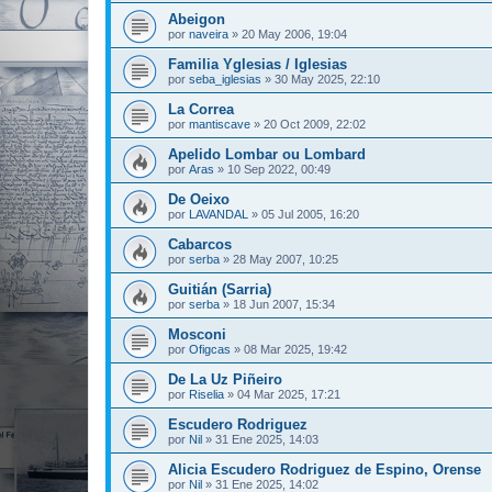
Abeigon
por
naveira
»
20 May 2006, 19:04
Familia Yglesias / Iglesias
por
seba_iglesias
»
30 May 2025, 22:10
La Correa
por
mantiscave
»
20 Oct 2009, 22:02
Apelido Lombar ou Lombard
por
Aras
»
10 Sep 2022, 00:49
De Oeixo
por
LAVANDAL
»
05 Jul 2005, 16:20
Cabarcos
por
serba
»
28 May 2007, 10:25
Guitián (Sarria)
por
serba
»
18 Jun 2007, 15:34
Mosconi
por
Ofigcas
»
08 Mar 2025, 19:42
De La Uz Piñeiro
por
Riselia
»
04 Mar 2025, 17:21
Escudero Rodriguez
por
Nil
»
31 Ene 2025, 14:03
Alicia Escudero Rodriguez de Espino, Orense
por
Nil
»
31 Ene 2025, 14:02