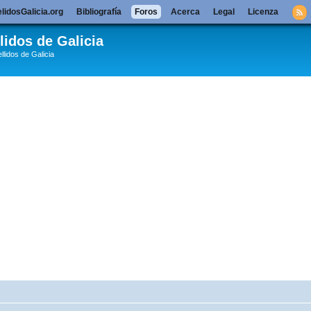
lidosGalicia.org
Bibliografía
Foros
Acerca
Legal
Licenza
lidos de Galicia
llidos de Galicia