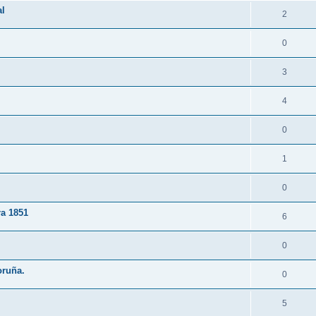
al
2
0
3
4
0
1
0
a 1851
6
0
oruña.
0
5