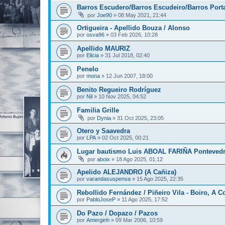
Barros Escudero/Barros Escudeiro/Barros Port
por
Joe90
»
08 May 2021, 21:44
Ortigueira - Apellido Bouza / Alonso
por
osva96
»
03 Feb 2026, 10:28
Apellido MAURIZ
por
Elicia
»
31 Jul 2018, 02:40
Penelo
por
mona
»
12 Jun 2007, 18:00
Benito Regueiro Rodríguez
por
Nil
»
10 Nov 2025, 04:52
Familia Grille
por
Dynia
»
31 Oct 2025, 23:05
Otero y Saavedra
por
LPA
»
02 Oct 2025, 00:21
Lugar bautismo Luis ABOAL FARIÑA Pontevedr
por
aboix
»
18 Ago 2025, 01:12
Apelido ALEJANDRO (A Cañiza)
por
varandasuspensa
»
15 Ago 2025, 22:35
Rebollido Fernández / Piñeiro Vila - Boiro, A C
por
PabloJoseP
»
11 Ago 2025, 17:52
Do Pazo / Dopazo / Pazos
por
Amerginh
»
09 Mar 2006, 10:59