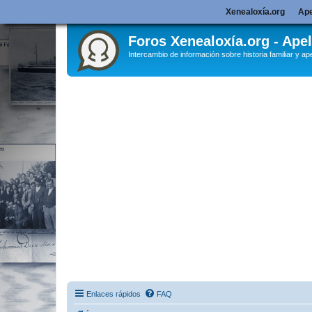
Xenealoxía.org
Ape
Foros Xenealoxía.org - Apel
Intercambio de información sobre historia familiar y ape
Enlaces rápidos
FAQ