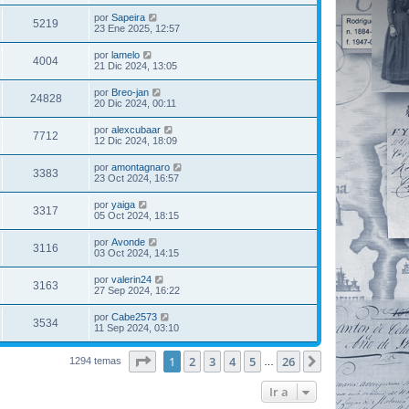
por
Sapeira
5219
23 Ene 2025, 12:57
por
lamelo
4004
21 Dic 2024, 13:05
por
Breo-jan
24828
20 Dic 2024, 00:11
por
alexcubaar
7712
12 Dic 2024, 18:09
por
amontagnaro
3383
23 Oct 2024, 16:57
por
yaiga
3317
05 Oct 2024, 18:15
por
Avonde
3116
03 Oct 2024, 14:15
por
valerin24
3163
27 Sep 2024, 16:22
por
Cabe2573
3534
11 Sep 2024, 03:10
Página
1
de
26
1
2
3
4
5
26
Siguiente
1294 temas
…
Ir a