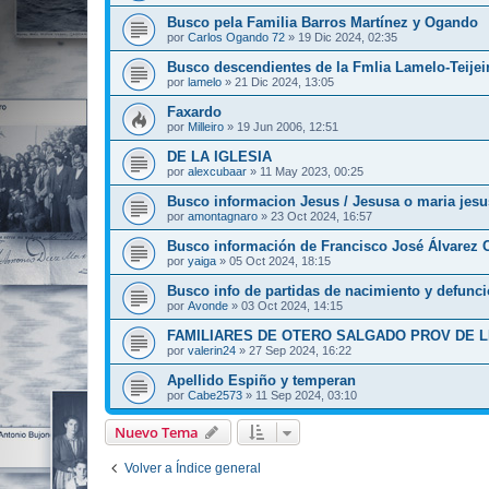
Busco pela Familia Barros Martínez y Ogando
por
Carlos Ogando 72
»
19 Dic 2024, 02:35
Busco descendientes de la Fmlia Lamelo-Teijei
por
lamelo
»
21 Dic 2024, 13:05
Faxardo
por
Milleiro
»
19 Jun 2006, 12:51
DE LA IGLESIA
por
alexcubaar
»
11 May 2023, 00:25
Busco informacion Jesus / Jesusa o maria jesu
por
amontagnaro
»
23 Oct 2024, 16:57
Busco información de Francisco José Álvarez C
por
yaiga
»
05 Oct 2024, 18:15
Busco info de partidas de nacimiento y defunc
por
Avonde
»
03 Oct 2024, 14:15
FAMILIARES DE OTERO SALGADO PROV DE 
por
valerin24
»
27 Sep 2024, 16:22
Apellido Espiño y temperan
por
Cabe2573
»
11 Sep 2024, 03:10
Nuevo Tema
Volver a Índice general