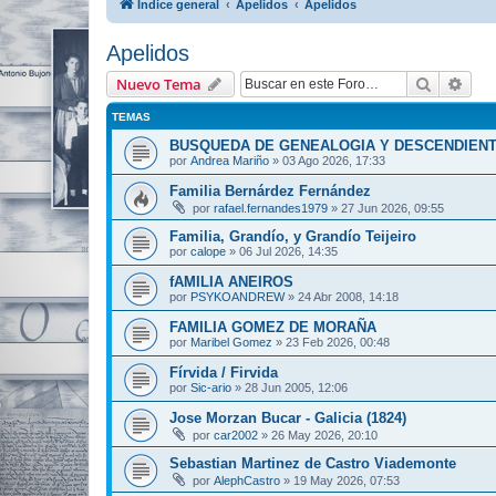
Índice general
Apelidos
Apelidos
Apelidos
Buscar
Bús
Nuevo Tema
TEMAS
BUSQUEDA DE GENEALOGIA Y DESCENDIEN
por
Andrea Mariño
»
03 Ago 2026, 17:33
Familia Bernárdez Fernández
por
rafael.fernandes1979
»
27 Jun 2026, 09:55
Familia, Grandío, y Grandío Teijeiro
por
calope
»
06 Jul 2026, 14:35
fAMILIA ANEIROS
por
PSYKOANDREW
»
24 Abr 2008, 14:18
FAMILIA GOMEZ DE MORAÑA
por
Maribel Gomez
»
23 Feb 2026, 00:48
Fírvida / Firvida
por
Sic-ario
»
28 Jun 2005, 12:06
Jose Morzan Bucar - Galicia (1824)
por
car2002
»
26 May 2026, 20:10
Sebastian Martinez de Castro Viademonte
por
AlephCastro
»
19 May 2026, 07:53