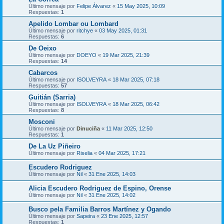
Último mensaje por
Felipe Álvarez
«
15 May 2025, 10:09
Respuestas:
1
Apelido Lombar ou Lombard
Último mensaje por
ritchye
«
03 May 2025, 01:31
Respuestas:
6
De Oeixo
Último mensaje por
DOEYO
«
19 Mar 2025, 21:39
Respuestas:
14
Cabarcos
Último mensaje por
ISOLVEYRA
«
18 Mar 2025, 07:18
Respuestas:
57
Guitián (Sarria)
Último mensaje por
ISOLVEYRA
«
18 Mar 2025, 06:42
Respuestas:
8
Mosconi
Último mensaje por
Dinuciña
«
11 Mar 2025, 12:50
Respuestas:
1
De La Uz Piñeiro
Último mensaje por
Riselia
«
04 Mar 2025, 17:21
Escudero Rodriguez
Último mensaje por
Nil
«
31 Ene 2025, 14:03
Alicia Escudero Rodriguez de Espino, Orense
Último mensaje por
Nil
«
31 Ene 2025, 14:02
Busco pela Familia Barros Martínez y Ogando
Último mensaje por
Sapeira
«
23 Ene 2025, 12:57
Respuestas:
1