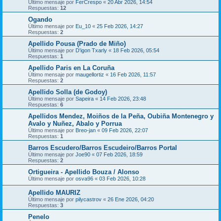
Último mensaje por
FerCrespo
«
20 Abr 2026, 14:54
Respuestas:
12
Ogando
Último mensaje por
Eu_10
«
25 Feb 2026, 14:27
Respuestas:
2
Apellido Pousa (Prado de Miño)
Último mensaje por
D'igon Txarly
«
18 Feb 2026, 05:54
Respuestas:
1
Apellido Paris en La Coruña
Último mensaje por
maugellortiz
«
16 Feb 2026, 11:57
Respuestas:
2
Apellido Solla (de Godoy)
Último mensaje por
Sapeira
«
14 Feb 2026, 23:48
Respuestas:
6
Apellidos Mendez, Moiños de la Peña, Oubiña Montenegro y
Avalo y Nuñez, Abalo y Porrua
Último mensaje por
Breo-jan
«
09 Feb 2026, 22:07
Respuestas:
1
Barros Escudero/Barros Escudeiro/Barros Portal
Último mensaje por
Joe90
«
07 Feb 2026, 18:59
Respuestas:
2
Ortigueira - Apellido Bouza / Alonso
Último mensaje por
osva96
«
03 Feb 2026, 10:28
Apellido MAURIZ
Último mensaje por
pilycastrov
«
26 Ene 2026, 04:20
Respuestas:
3
Penelo