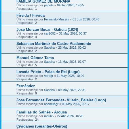
FAMILIA GOMEZ DE MORAÑA
Último mensaje por
pepete
«
04 Jun 2026, 19:55
Respuestas:
1
Fírvida / Firvida
Último mensaje por
Fernando Mazzini
«
01 Jun 2026, 00:46
Respuestas:
2
Jose Morzan Bucar - Galicia (1824)
Último mensaje por
car2002
«
31 May 2026, 00:37
Respuestas:
4
Sebastian Martinez de Castro Viademonte
Último mensaje por
Sapeira
«
23 May 2026, 00:02
Respuestas:
2
Manuel Gómez Tama
Último mensaje por
Sapeira
«
13 May 2026, 01:07
Respuestas:
5
Losada Prieto - Palas de Rei (Lugo)
Último mensaje por
Verogr
«
11 May 2026, 10:20
Respuestas:
2
Fernández
Último mensaje por
Sapeira
«
09 May 2026, 22:31
Respuestas:
9
Jose Fernandez Fernandez- Vilarin, Baleira (Lugo)
Último mensaje por
anabellagr
«
05 May 2026, 02:17
Familias do Salnés - Arousa
Último mensaje por
moub5
«
22 Abr 2026, 16:28
Respuestas:
24
Cividanes (Serantes-Oleiros)