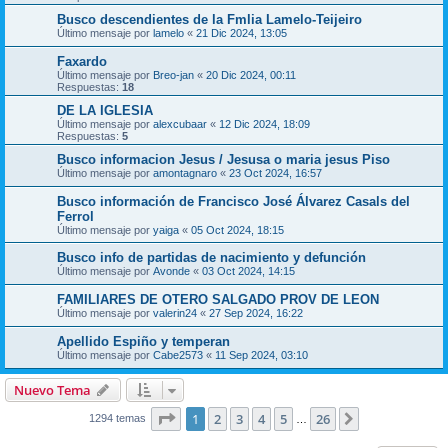
Busco descendientes de la Fmlia Lamelo-Teijeiro
Último mensaje por
lamelo
«
21 Dic 2024, 13:05
Faxardo
Último mensaje por
Breo-jan
«
20 Dic 2024, 00:11
Respuestas:
18
DE LA IGLESIA
Último mensaje por
alexcubaar
«
12 Dic 2024, 18:09
Respuestas:
5
Busco informacion Jesus / Jesusa o maria jesus Piso
Último mensaje por
amontagnaro
«
23 Oct 2024, 16:57
Busco información de Francisco José Álvarez Casals del
Ferrol
Último mensaje por
yaiga
«
05 Oct 2024, 18:15
Busco info de partidas de nacimiento y defunción
Último mensaje por
Avonde
«
03 Oct 2024, 14:15
FAMILIARES DE OTERO SALGADO PROV DE LEON
Último mensaje por
valerin24
«
27 Sep 2024, 16:22
Apellido Espiño y temperan
Último mensaje por
Cabe2573
«
11 Sep 2024, 03:10
Nuevo Tema
Página
1
de
26
1
2
3
4
5
26
Siguiente
1294 temas
…