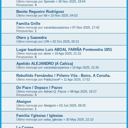
Último mensaje por
Spenelo
«
30 Nov 2025, 19:54
Respuestas:
4
Benito Regueiro Rodríguez
Último mensaje por
Nil
«
10 Nov 2025, 04:52
Familia Grille
Último mensaje por
varandasuspensa
«
07 Nov 2025, 17:42
Respuestas:
1
Otero y Saavedra
Último mensaje por
LPA
«
02 Oct 2025, 00:21
Lugar bautismo Luis ABOAL FARIÑA Pontevedra 1851
Último mensaje por
aboix
«
18 Ago 2025, 21:22
Respuestas:
6
Apelido ALEJANDRO (A Cañiza)
Último mensaje por
varandasuspensa
«
15 Ago 2025, 22:35
Rebollido Fernández / Piñeiro Vila - Boiro, A Coruña.
Último mensaje por
PabloJoseP
«
11 Ago 2025, 17:52
Do Pazo / Dopazo / Pazos
Último mensaje por
Adrian Q. Pazos
«
08 Ago 2025, 18:27
Respuestas:
5
Abeigon
Último mensaje por
Abeigont
«
03 Jun 2025, 08:25
Respuestas:
1
Familia Yglesias / Iglesias
Último mensaje por
seba_iglesias
«
30 May 2025, 22:10
La Correa