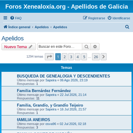
Foros Xenealoxía.org - Apellidos de Galicia
FAQ
Registrarse
Identificarse
B
Índice general
Apelidos
Apelidos
u
Apelidos
s
Buscar
Búsqueda avanzad
Nuevo Tema
c
a
Página
1
de
26
1
2
3
4
5
26
Siguiente
1294 temas
…
r
Temas
BUSQUEDA DE GENEALOGIA Y DESCENDIENTES
Último mensaje por
Sapeira
«
06 Ago 2026, 23:19
Respuestas:
1
Familia Bernárdez Fernández
Último mensaje por
Sapeira
«
22 Jul 2026, 21:14
Respuestas:
11
Familia, Grandío, y Grandío Teijeiro
Último mensaje por
Sapeira
«
16 Jul 2026, 21:57
Respuestas:
1
fAMILIA ANEIROS
Último mensaje por
osva96
«
02 Jul 2026, 02:18
Respuestas:
3