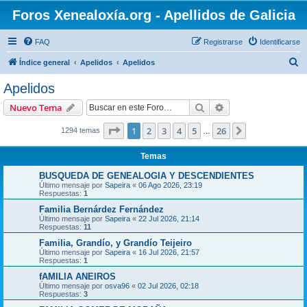
Foros Xenealoxía.org - Apellidos de Galicia
FAQ
Registrarse
Identificarse
B
Índice general
Apelidos
Apelidos
u
Apelidos
s
Buscar
Búsqueda avanzad
Nuevo Tema
c
a
Página
1
de
26
1
2
3
4
5
26
Siguiente
1294 temas
…
r
Temas
BUSQUEDA DE GENEALOGIA Y DESCENDIENTES
Último mensaje por
Sapeira
«
06 Ago 2026, 23:19
Respuestas:
1
Familia Bernárdez Fernández
Último mensaje por
Sapeira
«
22 Jul 2026, 21:14
Respuestas:
11
Familia, Grandío, y Grandío Teijeiro
Último mensaje por
Sapeira
«
16 Jul 2026, 21:57
Respuestas:
1
fAMILIA ANEIROS
Último mensaje por
osva96
«
02 Jul 2026, 02:18
Respuestas:
3