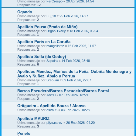
Último mensaje por
FerCrespo
«
20 Abr 2026, 14:54
Respuestas:
12
Ogando
Último mensaje por
Eu_10
«
25 Feb 2026, 14:27
Respuestas:
2
Apellido Pousa (Prado de Miño)
Último mensaje por
D'igon Txarly
«
18 Feb 2026, 05:54
Respuestas:
1
Apellido Paris en La Coruña
Último mensaje por
maugellortiz
«
16 Feb 2026, 11:57
Respuestas:
2
Apellido Solla (de Godoy)
Último mensaje por
Sapeira
«
14 Feb 2026, 23:48
Respuestas:
6
Apellidos Mendez, Moiños de la Peña, Oubiña Montenegro y
Avalo y Nuñez, Abalo y Porrua
Último mensaje por
Breo-jan
«
09 Feb 2026, 22:07
Respuestas:
1
Barros Escudero/Barros Escudeiro/Barros Portal
Último mensaje por
Joe90
«
07 Feb 2026, 18:59
Respuestas:
2
Ortigueira - Apellido Bouza / Alonso
Último mensaje por
osva96
«
03 Feb 2026, 10:28
Apellido MAURIZ
Último mensaje por
pilycastrov
«
26 Ene 2026, 04:20
Respuestas:
3
Penelo