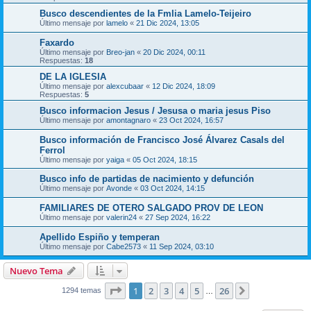
Busco descendientes de la Fmlia Lamelo-Teijeiro
Último mensaje por
lamelo
«
21 Dic 2024, 13:05
Faxardo
Último mensaje por
Breo-jan
«
20 Dic 2024, 00:11
Respuestas:
18
DE LA IGLESIA
Último mensaje por
alexcubaar
«
12 Dic 2024, 18:09
Respuestas:
5
Busco informacion Jesus / Jesusa o maria jesus Piso
Último mensaje por
amontagnaro
«
23 Oct 2024, 16:57
Busco información de Francisco José Álvarez Casals del
Ferrol
Último mensaje por
yaiga
«
05 Oct 2024, 18:15
Busco info de partidas de nacimiento y defunción
Último mensaje por
Avonde
«
03 Oct 2024, 14:15
FAMILIARES DE OTERO SALGADO PROV DE LEON
Último mensaje por
valerin24
«
27 Sep 2024, 16:22
Apellido Espiño y temperan
Último mensaje por
Cabe2573
«
11 Sep 2024, 03:10
Nuevo Tema
Página
1
de
26
1
2
3
4
5
26
Siguiente
1294 temas
…