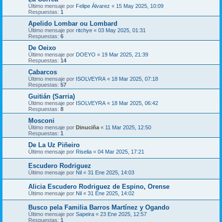
Último mensaje por
Felipe Álvarez
«
15 May 2025, 10:09
Respuestas:
1
Apelido Lombar ou Lombard
Último mensaje por
ritchye
«
03 May 2025, 01:31
Respuestas:
6
De Oeixo
Último mensaje por
DOEYO
«
19 Mar 2025, 21:39
Respuestas:
14
Cabarcos
Último mensaje por
ISOLVEYRA
«
18 Mar 2025, 07:18
Respuestas:
57
Guitián (Sarria)
Último mensaje por
ISOLVEYRA
«
18 Mar 2025, 06:42
Respuestas:
8
Mosconi
Último mensaje por
Dinuciña
«
11 Mar 2025, 12:50
Respuestas:
1
De La Uz Piñeiro
Último mensaje por
Riselia
«
04 Mar 2025, 17:21
Escudero Rodriguez
Último mensaje por
Nil
«
31 Ene 2025, 14:03
Alicia Escudero Rodriguez de Espino, Orense
Último mensaje por
Nil
«
31 Ene 2025, 14:02
Busco pela Familia Barros Martínez y Ogando
Último mensaje por
Sapeira
«
23 Ene 2025, 12:57
Respuestas:
1