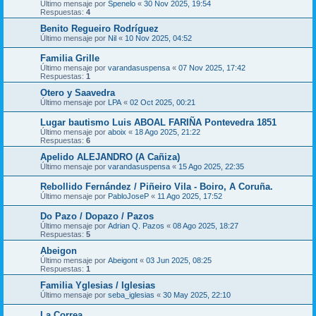
Último mensaje por
Spenelo
«
30 Nov 2025, 19:54
Respuestas:
4
Benito Regueiro Rodríguez
Último mensaje por
Nil
«
10 Nov 2025, 04:52
Familia Grille
Último mensaje por
varandasuspensa
«
07 Nov 2025, 17:42
Respuestas:
1
Otero y Saavedra
Último mensaje por
LPA
«
02 Oct 2025, 00:21
Lugar bautismo Luis ABOAL FARIÑA Pontevedra 1851
Último mensaje por
aboix
«
18 Ago 2025, 21:22
Respuestas:
6
Apelido ALEJANDRO (A Cañiza)
Último mensaje por
varandasuspensa
«
15 Ago 2025, 22:35
Rebollido Fernández / Piñeiro Vila - Boiro, A Coruña.
Último mensaje por
PabloJoseP
«
11 Ago 2025, 17:52
Do Pazo / Dopazo / Pazos
Último mensaje por
Adrian Q. Pazos
«
08 Ago 2025, 18:27
Respuestas:
5
Abeigon
Último mensaje por
Abeigont
«
03 Jun 2025, 08:25
Respuestas:
1
Familia Yglesias / Iglesias
Último mensaje por
seba_iglesias
«
30 May 2025, 22:10
La Correa