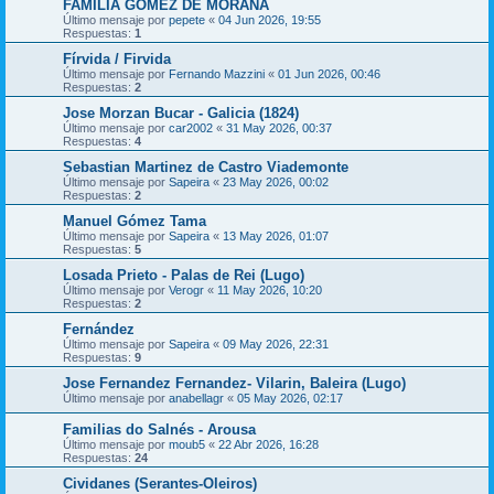
FAMILIA GOMEZ DE MORAÑA
Último mensaje por
pepete
«
04 Jun 2026, 19:55
Respuestas:
1
Fírvida / Firvida
Último mensaje por
Fernando Mazzini
«
01 Jun 2026, 00:46
Respuestas:
2
Jose Morzan Bucar - Galicia (1824)
Último mensaje por
car2002
«
31 May 2026, 00:37
Respuestas:
4
Sebastian Martinez de Castro Viademonte
Último mensaje por
Sapeira
«
23 May 2026, 00:02
Respuestas:
2
Manuel Gómez Tama
Último mensaje por
Sapeira
«
13 May 2026, 01:07
Respuestas:
5
Losada Prieto - Palas de Rei (Lugo)
Último mensaje por
Verogr
«
11 May 2026, 10:20
Respuestas:
2
Fernández
Último mensaje por
Sapeira
«
09 May 2026, 22:31
Respuestas:
9
Jose Fernandez Fernandez- Vilarin, Baleira (Lugo)
Último mensaje por
anabellagr
«
05 May 2026, 02:17
Familias do Salnés - Arousa
Último mensaje por
moub5
«
22 Abr 2026, 16:28
Respuestas:
24
Cividanes (Serantes-Oleiros)