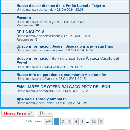
Busco descendientes de la Fmlia Lamelo-Teijeiro
Último mensaje por
lamelo
«
21 Dic 2024, 13:05
Faxardo
Último mensaje por
Breo-jan
«
20 Dic 2024, 00:11
Respuestas:
18
DE LA IGLESIA
Último mensaje por
alexcubaar
«
12 Dic 2024, 18:09
Respuestas:
5
Busco informacion Jesus / Jesusa o maria jesus Piso
Último mensaje por
amontagnaro
«
23 Oct 2024, 16:57
Busco información de Francisco José Álvarez Casals del
Ferrol
Último mensaje por
yaiga
«
05 Oct 2024, 18:15
Busco info de partidas de nacimiento y defunción
Último mensaje por
Avonde
«
03 Oct 2024, 14:15
FAMILIARES DE OTERO SALGADO PROV DE LEON
Último mensaje por
valerin24
«
27 Sep 2024, 16:22
Apellido Espiño y temperan
Último mensaje por
Cabe2573
«
11 Sep 2024, 03:10
Nuevo Tema
Página
1
de
26
1
2
3
4
5
26
Siguiente
1294 temas
…