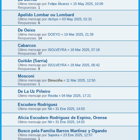
Último mensaje por
Felipe Álvarez
«
15 May 2025, 10:09
Respuestas:
1
Apelido Lombar ou Lombard
Último mensaje por
ritchye
«
03 May 2025, 01:31
Respuestas:
6
De Oeixo
Último mensaje por
DOEYO
«
19 Mar 2025, 21:39
Respuestas:
14
Cabarcos
Último mensaje por
ISOLVEYRA
«
18 Mar 2025, 07:18
Respuestas:
57
Guitián (Sarria)
Último mensaje por
ISOLVEYRA
«
18 Mar 2025, 06:42
Respuestas:
8
Mosconi
Último mensaje por
Dinuciña
«
11 Mar 2025, 12:50
Respuestas:
1
De La Uz Piñeiro
Último mensaje por
Riselia
«
04 Mar 2025, 17:21
Escudero Rodriguez
Último mensaje por
Nil
«
31 Ene 2025, 14:03
Alicia Escudero Rodriguez de Espino, Orense
Último mensaje por
Nil
«
31 Ene 2025, 14:02
Busco pela Familia Barros Martínez y Ogando
Último mensaje por
Sapeira
«
23 Ene 2025, 12:57
Respuestas:
1