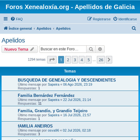
Foros Xenealoxía.org - Apellidos de Galicia
FAQ
Registrarse
Identificarse
B
Índice general
Apelidos
Apelidos
u
Apelidos
s
Buscar
Búsqueda avanzad
Nuevo Tema
c
a
Página
1
de
26
1
2
3
4
5
26
Siguiente
1294 temas
…
r
Temas
BUSQUEDA DE GENEALOGIA Y DESCENDIENTES
Último mensaje por
Sapeira
«
06 Ago 2026, 23:19
Respuestas:
1
Familia Bernárdez Fernández
Último mensaje por
Sapeira
«
22 Jul 2026, 21:14
Respuestas:
11
Familia, Grandío, y Grandío Teijeiro
Último mensaje por
Sapeira
«
16 Jul 2026, 21:57
Respuestas:
1
fAMILIA ANEIROS
Último mensaje por
osva96
«
02 Jul 2026, 02:18
Respuestas:
3