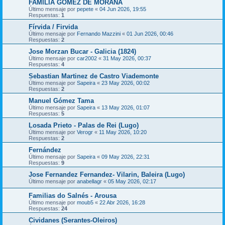
FAMILIA GOMEZ DE MORAÑA
Último mensaje por
pepete
«
04 Jun 2026, 19:55
Respuestas:
1
Fírvida / Firvida
Último mensaje por
Fernando Mazzini
«
01 Jun 2026, 00:46
Respuestas:
2
Jose Morzan Bucar - Galicia (1824)
Último mensaje por
car2002
«
31 May 2026, 00:37
Respuestas:
4
Sebastian Martinez de Castro Viademonte
Último mensaje por
Sapeira
«
23 May 2026, 00:02
Respuestas:
2
Manuel Gómez Tama
Último mensaje por
Sapeira
«
13 May 2026, 01:07
Respuestas:
5
Losada Prieto - Palas de Rei (Lugo)
Último mensaje por
Verogr
«
11 May 2026, 10:20
Respuestas:
2
Fernández
Último mensaje por
Sapeira
«
09 May 2026, 22:31
Respuestas:
9
Jose Fernandez Fernandez- Vilarin, Baleira (Lugo)
Último mensaje por
anabellagr
«
05 May 2026, 02:17
Familias do Salnés - Arousa
Último mensaje por
moub5
«
22 Abr 2026, 16:28
Respuestas:
24
Cividanes (Serantes-Oleiros)