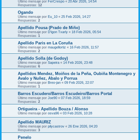
Último mensaje por
FerCrespo
«
20 Abr 2026, 14:54
Respuestas:
12
Ogando
Último mensaje por
Eu_10
«
25 Feb 2026, 14:27
Respuestas:
2
Apellido Pousa (Prado de Miño)
Último mensaje por
D'igon Txarly
«
18 Feb 2026, 05:54
Respuestas:
1
Apellido Paris en La Coruña
Último mensaje por
maugellortiz
«
16 Feb 2026, 11:57
Respuestas:
2
Apellido Solla (de Godoy)
Último mensaje por
Sapeira
«
14 Feb 2026, 23:48
Respuestas:
6
Apellidos Mendez, Moiños de la Peña, Oubiña Montenegro y
Avalo y Nuñez, Abalo y Porrua
Último mensaje por
Breo-jan
«
09 Feb 2026, 22:07
Respuestas:
1
Barros Escudero/Barros Escudeiro/Barros Portal
Último mensaje por
Joe90
«
07 Feb 2026, 18:59
Respuestas:
2
Ortigueira - Apellido Bouza / Alonso
Último mensaje por
osva96
«
03 Feb 2026, 10:28
Apellido MAURIZ
Último mensaje por
pilycastrov
«
26 Ene 2026, 04:20
Respuestas:
3
Penelo