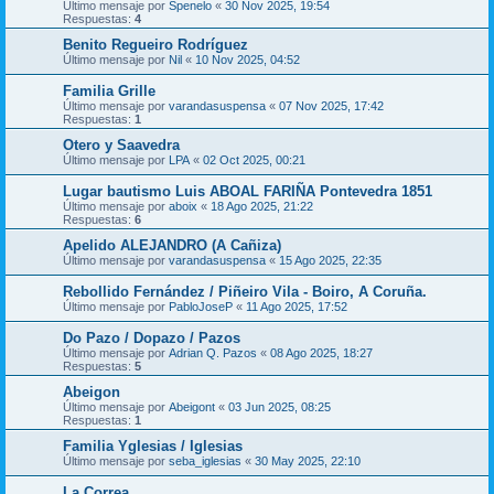
Último mensaje por
Spenelo
«
30 Nov 2025, 19:54
Respuestas:
4
Benito Regueiro Rodríguez
Último mensaje por
Nil
«
10 Nov 2025, 04:52
Familia Grille
Último mensaje por
varandasuspensa
«
07 Nov 2025, 17:42
Respuestas:
1
Otero y Saavedra
Último mensaje por
LPA
«
02 Oct 2025, 00:21
Lugar bautismo Luis ABOAL FARIÑA Pontevedra 1851
Último mensaje por
aboix
«
18 Ago 2025, 21:22
Respuestas:
6
Apelido ALEJANDRO (A Cañiza)
Último mensaje por
varandasuspensa
«
15 Ago 2025, 22:35
Rebollido Fernández / Piñeiro Vila - Boiro, A Coruña.
Último mensaje por
PabloJoseP
«
11 Ago 2025, 17:52
Do Pazo / Dopazo / Pazos
Último mensaje por
Adrian Q. Pazos
«
08 Ago 2025, 18:27
Respuestas:
5
Abeigon
Último mensaje por
Abeigont
«
03 Jun 2025, 08:25
Respuestas:
1
Familia Yglesias / Iglesias
Último mensaje por
seba_iglesias
«
30 May 2025, 22:10
La Correa