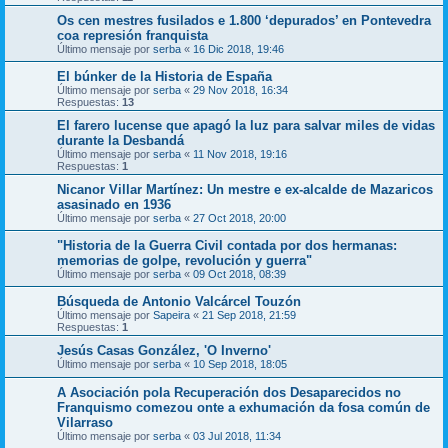
Os cen mestres fusilados e 1.800 ‘depurados’ en Pontevedra
coa represión franquista
Último mensaje por
serba
«
16 Dic 2018, 19:46
El búnker de la Historia de España
Último mensaje por
serba
«
29 Nov 2018, 16:34
Respuestas:
13
El farero lucense que apagó la luz para salvar miles de vidas
durante la Desbandá
Último mensaje por
serba
«
11 Nov 2018, 19:16
Respuestas:
1
Nicanor Villar Martínez: Un mestre e ex-alcalde de Mazaricos
asasinado en 1936
Último mensaje por
serba
«
27 Oct 2018, 20:00
"Historia de la Guerra Civil contada por dos hermanas:
memorias de golpe, revolución y guerra"
Último mensaje por
serba
«
09 Oct 2018, 08:39
Búsqueda de Antonio Valcárcel Touzón
Último mensaje por
Sapeira
«
21 Sep 2018, 21:59
Respuestas:
1
Jesús Casas González, 'O Inverno'
Último mensaje por
serba
«
10 Sep 2018, 18:05
A Asociación pola Recuperación dos Desaparecidos no
Franquismo comezou onte a exhumación da fosa común de
Vilarraso
Último mensaje por
serba
«
03 Jul 2018, 11:34