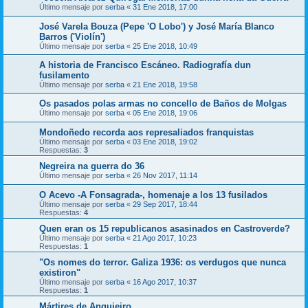
Último mensaje por
serba
«
31 Ene 2018, 17:00
José Varela Bouza (Pepe 'O Lobo') y José María Blanco
Barros ('Violín')
Último mensaje por
serba
«
25 Ene 2018, 10:49
A historia de Francisco Escáneo. Radiografía dun
fusilamento
Último mensaje por
serba
«
21 Ene 2018, 19:58
Os pasados polas armas no concello de Baños de Molgas
Último mensaje por
serba
«
05 Ene 2018, 19:06
Mondoñedo recorda aos represaliados franquistas
Último mensaje por
serba
«
03 Ene 2018, 19:02
Respuestas:
3
Negreira na guerra do 36
Último mensaje por
serba
«
26 Nov 2017, 11:14
O Acevo -A Fonsagrada-, homenaje a los 13 fusilados
Último mensaje por
serba
«
29 Sep 2017, 18:44
Respuestas:
4
Quen eran os 15 republicanos asasinados en Castroverde?
Último mensaje por
serba
«
21 Ago 2017, 10:23
Respuestas:
1
"Os nomes do terror. Galiza 1936: os verdugos que nunca
existiron"
Último mensaje por
serba
«
16 Ago 2017, 10:37
Respuestas:
1
Mártires de Anguieiro