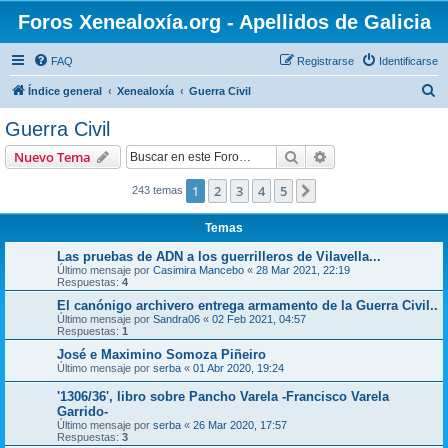
Foros Xenealoxía.org - Apellidos de Galicia
FAQ
Registrarse
Identificarse
B
Índice general
Xenealoxía
Guerra Civil
u
Guerra Civil
s
Buscar
Búsqueda avanzad
Nuevo Tema
c
a
1
2
3
4
5
Siguiente
243 temas
r
Temas
Las pruebas de ADN a los guerrilleros de Vilavella...
Último mensaje por
Casimira Mancebo
«
28 Mar 2021, 22:19
Respuestas:
4
El canónigo archivero entrega armamento de la Guerra Civil..
Último mensaje por
Sandra06
«
02 Feb 2021, 04:57
Respuestas:
1
José e Maximino Somoza Piñeiro
Último mensaje por
serba
«
01 Abr 2020, 19:24
'1306/36', libro sobre Pancho Varela -Francisco Varela
Garrido-
Último mensaje por
serba
«
26 Mar 2020, 17:57
Respuestas:
3