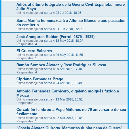
Adiós al último fotógrafo de la Guerra Civil Española: muere
Julio Mayo
Último mensaje por
serba
«
02 Jul 2018, 18:03
Santa Mariña homenaxeará a Alfonso Blanco e aos paseados
do cemiterio
Último mensaje por
serba
«
24 Jun 2018, 20:15
José Aranguren Roldán (Ferrol, 1875 - 1939)
Último mensaje por
serba
«
18 May 2018, 10:04
Respuestas:
4
El Crucero Baleares
Último mensaje por
serba
«
06 May 2018, 11:55
Respuestas:
1
Ramón Somoza Álvarez y José Rodríguez Silvosa
Último mensaje por
serba
«
29 Abr 2018, 17:48
Respuestas:
4
Cipriano Fernández Brage
Último mensaje por
serba
«
24 Abr 2018, 10:49
Antonio Fernández Carnicero, o galeno molgués fuxido a
México
Último mensaje por
serba
«
13 Mar 2018, 13:51
Respuestas:
1
Corcubión lembrou a Pepe Miñones no 79 aniversario do seu
fusilamento
Último mensaje por
serba
«
02 Mar 2018, 12:04
Respuestas:
1
“Josefa Álvarez Quiroga. Memorias dunha nena da Guerra”