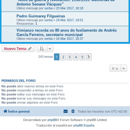
Antonio Seoane Vázquez"
Último mensaje por
serba
«
23 Mar 2017, 18:18
Pedro Guimarey Filgueiras
Último mensaje por
serba
«
19 Mar 2017, 19:51
Respuestas:
1
Vimianzo recorda os 80 anos do fusilamento de Andrés
García Ferreiro, secretario municipal
Último mensaje por
serba
«
16 Mar 2017, 16:37
Nuevo Tema
1
2
3
4
5
Siguiente
243 temas
Ir a
PERMISOS DEL FORO
No puede
abrir nuevos temas en este Foro
No puede
responder a temas en este Foro
No puede
editar sus mensajes en este Foro
No puede
borrar sus mensajes en este Foro
No puede
enviar adjuntos en este Foro
Índice general
Todos los horarios son
UTC+02:00
Desarrollado por
phpBB
® Forum Software © phpBB Limited
Traducción al español por
phpBB España