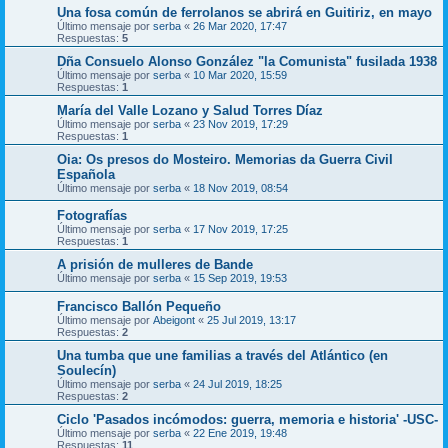
Una fosa común de ferrolanos se abrirá en Guitiriz, en mayo
Último mensaje por
serba
«
26 Mar 2020, 17:47
Respuestas:
5
Dña Consuelo Alonso González "la Comunista" fusilada 1938
Último mensaje por
serba
«
10 Mar 2020, 15:59
Respuestas:
1
María del Valle Lozano y Salud Torres Díaz
Último mensaje por
serba
«
23 Nov 2019, 17:29
Respuestas:
1
Oia: Os presos do Mosteiro. Memorias da Guerra Civil
Española
Último mensaje por
serba
«
18 Nov 2019, 08:54
Fotografías
Último mensaje por
serba
«
17 Nov 2019, 17:25
Respuestas:
1
A prisión de mulleres de Bande
Último mensaje por
serba
«
15 Sep 2019, 19:53
Francisco Ballón Pequeño
Último mensaje por
Abeigont
«
25 Jul 2019, 13:17
Respuestas:
2
Una tumba que une familias a través del Atlántico (en
Soulecín)
Último mensaje por
serba
«
24 Jul 2019, 18:25
Respuestas:
2
Ciclo 'Pasados incómodos: guerra, memoria e historia' -USC-
Último mensaje por
serba
«
22 Ene 2019, 19:48
Respuestas:
11