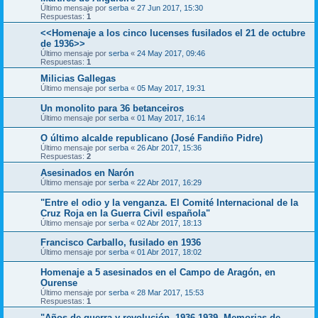
Último mensaje por
serba
«
27 Jun 2017, 15:30
Respuestas:
1
<<Homenaje a los cinco lucenses fusilados el 21 de octubre
de 1936>>
Último mensaje por
serba
«
24 May 2017, 09:46
Respuestas:
1
Milicias Gallegas
Último mensaje por
serba
«
05 May 2017, 19:31
Un monolito para 36 betanceiros
Último mensaje por
serba
«
01 May 2017, 16:14
O último alcalde republicano (José Fandiño Pidre)
Último mensaje por
serba
«
26 Abr 2017, 15:36
Respuestas:
2
Asesinados en Narón
Último mensaje por
serba
«
22 Abr 2017, 16:29
"Entre el odio y la venganza. El Comité Internacional de la
Cruz Roja en la Guerra Civil española"
Último mensaje por
serba
«
02 Abr 2017, 18:13
Francisco Carballo, fusilado en 1936
Último mensaje por
serba
«
01 Abr 2017, 18:02
Homenaje a 5 asesinados en el Campo de Aragón, en
Ourense
Último mensaje por
serba
«
28 Mar 2017, 15:53
Respuestas:
1
"Años de guerra y revolución. 1936-1939. Memorias de