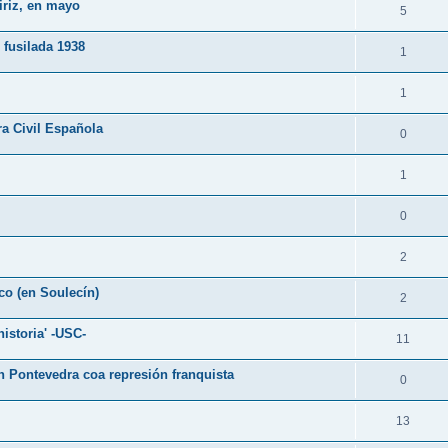
iriz, en mayo
5
fusilada 1938
1
1
a Civil Española
0
1
0
2
co (en Soulecín)
2
istoria' -USC-
11
n Pontevedra coa represión franquista
0
13