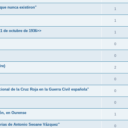
que nunca existiron"
1
1
21 de octubre de 1936>>
1
0
0
re)
2
0
cional de la Cruz Roja en la Guerra Civil española"
0
0
ón, en Ourense
1
orias de Antonio Seoane Vázquez"
0