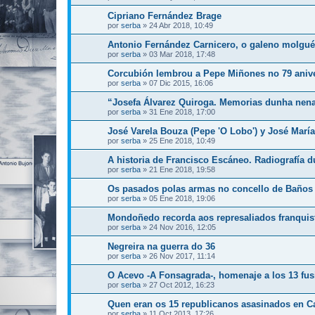
Cipriano Fernández Brage
por
serba
»
24 Abr 2018, 10:49
Antonio Fernández Carnicero, o galeno molgué
por
serba
»
03 Mar 2018, 17:48
Corcubión lembrou a Pepe Miñones no 79 anive
por
serba
»
07 Dic 2015, 16:06
“Josefa Álvarez Quiroga. Memorias dunha nen
por
serba
»
31 Ene 2018, 17:00
José Varela Bouza (Pepe 'O Lobo') y José María 
por
serba
»
25 Ene 2018, 10:49
A historia de Francisco Escáneo. Radiografía 
por
serba
»
21 Ene 2018, 19:58
Os pasados polas armas no concello de Baños
por
serba
»
05 Ene 2018, 19:06
Mondoñedo recorda aos represaliados franquis
por
serba
»
24 Nov 2016, 12:05
Negreira na guerra do 36
por
serba
»
26 Nov 2017, 11:14
O Acevo -A Fonsagrada-, homenaje a los 13 fus
por
serba
»
27 Oct 2012, 16:23
Quen eran os 15 republicanos asasinados en C
por
serba
»
11 Oct 2013, 17:26