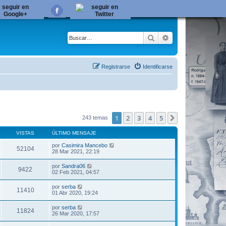
Buscar
Búsqueda avanza
Registrarse
Identificarse
1
2
3
4
5
Siguiente
243 temas
VISTAS
ÚLTIMO MENSAJE
por
Casimira Mancebo
52104
28 Mar 2021, 22:19
por
Sandra06
9422
02 Feb 2021, 04:57
por
serba
11410
01 Abr 2020, 19:24
por
serba
11824
26 Mar 2020, 17:57