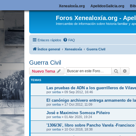
Xenealoxía.org
ApelidosGalicia.org
Bib
Foros Xenealoxía.org - Apel
Intercambio de información sobre historia familiar y ape
Enlaces rápidos
FAQ
Índice general
Xenealoxía
Guerra Civil
Guerra Civil
Buscar
Bús
Nuevo Tema
TEMAS
Las pruebas de ADN a los guerrilleros de Vilavel
por
serba
»
09 Sep 2012, 16:46
El canónigo archivero entrega armamento de la 
por
serba
»
17 Oct 2012, 11:09
José e Maximino Somoza Piñeiro
por
serba
»
01 Abr 2020, 19:24
'1306/36', libro sobre Pancho Varela -Francisco 
por
serba
»
10 Oct 2018, 18:38