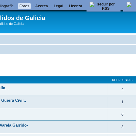
liografía
Foros
Acerca
Legal
Licenza
lidos de Galicia
llidos de Galicia
queda avanzada
RESPUESTAS
la...
4
Guerra Civil..
1
0
Varela Garrido-
3