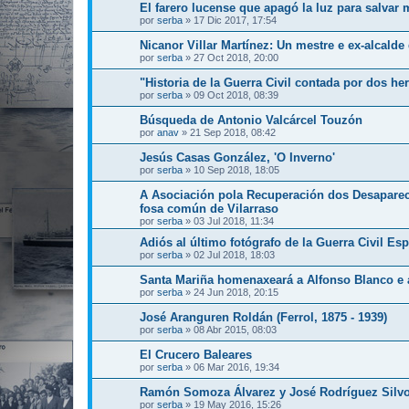
El farero lucense que apagó la luz para salvar
por
serba
»
17 Dic 2017, 17:54
Nicanor Villar Martínez: Un mestre e ex-alcald
por
serba
»
27 Oct 2018, 20:00
"Historia de la Guerra Civil contada por dos h
por
serba
»
09 Oct 2018, 08:39
Búsqueda de Antonio Valcárcel Touzón
por
anav
»
21 Sep 2018, 08:42
Jesús Casas González, 'O Inverno'
por
serba
»
10 Sep 2018, 18:05
A Asociación pola Recuperación dos Desapar
fosa común de Vilarraso
por
serba
»
03 Jul 2018, 11:34
Adiós al último fotógrafo de la Guerra Civil E
por
serba
»
02 Jul 2018, 18:03
Santa Mariña homenaxeará a Alfonso Blanco e 
por
serba
»
24 Jun 2018, 20:15
José Aranguren Roldán (Ferrol, 1875 - 1939)
por
serba
»
08 Abr 2015, 08:03
El Crucero Baleares
por
serba
»
06 Mar 2016, 19:34
Ramón Somoza Álvarez y José Rodríguez Silv
por
serba
»
19 May 2016, 15:26