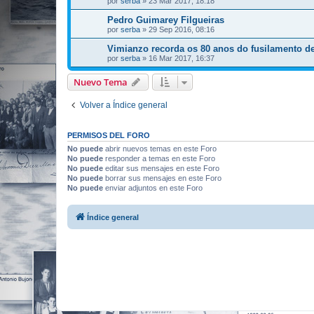
por
serba
»
23 Mar 2017, 18:18
Pedro Guimarey Filgueiras
por
serba
»
29 Sep 2016, 08:16
Vimianzo recorda os 80 anos do fusilamento de 
por
serba
»
16 Mar 2017, 16:37
Nuevo Tema
Volver a Índice general
PERMISOS DEL FORO
No puede
abrir nuevos temas en este Foro
No puede
responder a temas en este Foro
No puede
editar sus mensajes en este Foro
No puede
borrar sus mensajes en este Foro
No puede
enviar adjuntos en este Foro
Índice general