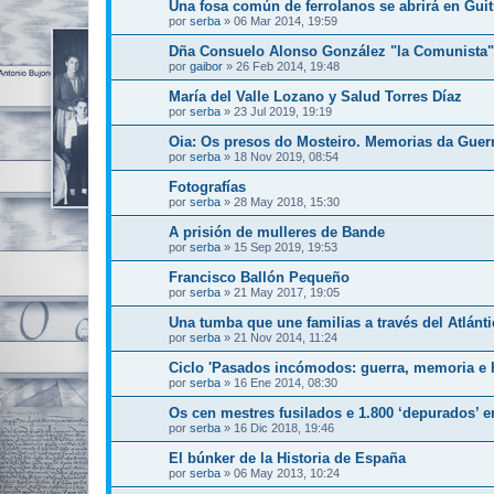
Una fosa común de ferrolanos se abrirá en Guit
por
serba
»
06 Mar 2014, 19:59
Dña Consuelo Alonso González "la Comunista" 
por
gaibor
»
26 Feb 2014, 19:48
María del Valle Lozano y Salud Torres Díaz
por
serba
»
23 Jul 2019, 19:19
Oia: Os presos do Mosteiro. Memorias da Guerr
por
serba
»
18 Nov 2019, 08:54
Fotografías
por
serba
»
28 May 2018, 15:30
A prisión de mulleres de Bande
por
serba
»
15 Sep 2019, 19:53
Francisco Ballón Pequeño
por
serba
»
21 May 2017, 19:05
Una tumba que une familias a través del Atlánti
por
serba
»
21 Nov 2014, 11:24
Ciclo 'Pasados incómodos: guerra, memoria e h
por
serba
»
16 Ene 2014, 08:30
Os cen mestres fusilados e 1.800 ‘depurados’ e
por
serba
»
16 Dic 2018, 19:46
El búnker de la Historia de España
por
serba
»
06 May 2013, 10:24