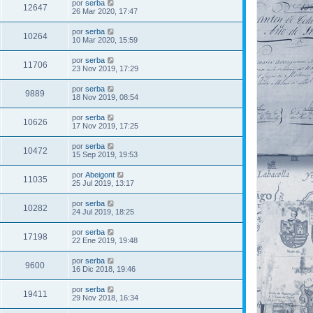
por
serba
12647
26 Mar 2020, 17:47
por
serba
10264
10 Mar 2020, 15:59
por
serba
11706
23 Nov 2019, 17:29
por
serba
9889
18 Nov 2019, 08:54
por
serba
10626
17 Nov 2019, 17:25
por
serba
10472
15 Sep 2019, 19:53
por
Abeigont
11035
25 Jul 2019, 13:17
por
serba
10282
24 Jul 2019, 18:25
por
serba
17198
22 Ene 2019, 19:48
por
serba
9600
16 Dic 2018, 19:46
por
serba
19411
29 Nov 2018, 16:34