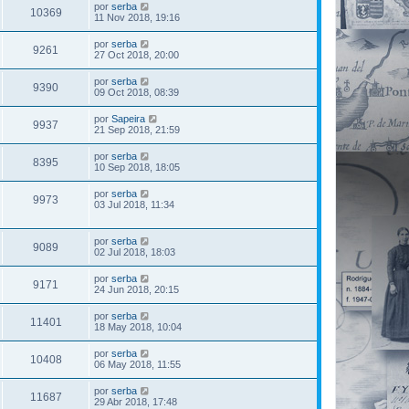
por
serba
10369
11 Nov 2018, 19:16
por
serba
9261
27 Oct 2018, 20:00
por
serba
9390
09 Oct 2018, 08:39
por
Sapeira
9937
21 Sep 2018, 21:59
por
serba
8395
10 Sep 2018, 18:05
por
serba
9973
03 Jul 2018, 11:34
por
serba
9089
02 Jul 2018, 18:03
por
serba
9171
24 Jun 2018, 20:15
por
serba
11401
18 May 2018, 10:04
por
serba
10408
06 May 2018, 11:55
por
serba
11687
29 Abr 2018, 17:48