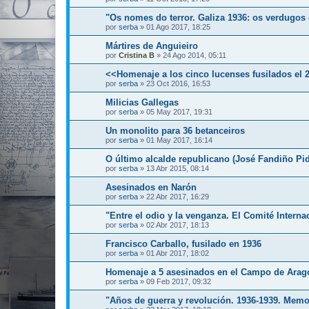
"Os nomes do terror. Galiza 1936: os verdugos 
por
serba
»
01 Ago 2017, 18:25
Mártires de Anguieiro
por
Cristina B
»
24 Ago 2014, 05:11
<<Homenaje a los cinco lucenses fusilados el 
por
serba
»
23 Oct 2016, 16:53
Milicias Gallegas
por
serba
»
05 May 2017, 19:31
Un monolito para 36 betanceiros
por
serba
»
01 May 2017, 16:14
O último alcalde republicano (José Fandiño Pid
por
serba
»
13 Abr 2015, 08:14
Asesinados en Narón
por
serba
»
22 Abr 2017, 16:29
"Entre el odio y la venganza. El Comité Interna
por
serba
»
02 Abr 2017, 18:13
Francisco Carballo, fusilado en 1936
por
serba
»
01 Abr 2017, 18:02
Homenaje a 5 asesinados en el Campo de Arag
por
serba
»
09 Feb 2017, 09:32
"Años de guerra y revolución. 1936-1939. Mem