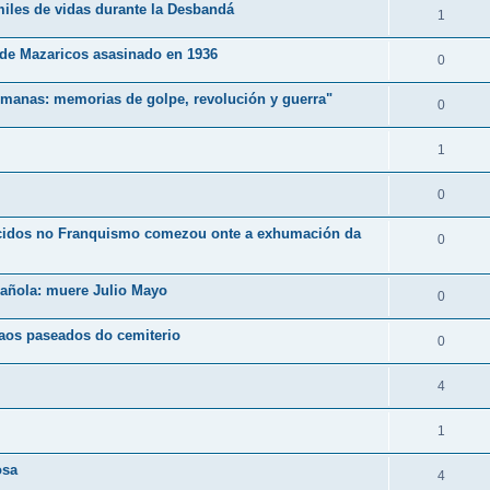
 miles de vidas durante la Desbandá
1
e de Mazaricos asasinado en 1936
0
ermanas: memorias de golpe, revolución y guerra"
0
1
0
ecidos no Franquismo comezou onte a exhumación da
0
spañola: muere Julio Mayo
0
aos paseados do cemiterio
0
4
1
osa
4