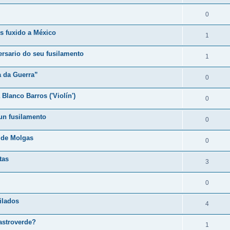
0
s fuxido a México
1
rsario do seu fusilamento
1
a da Guerra”
0
Blanco Barros ('Violín')
0
dun fusilamento
0
 de Molgas
0
tas
3
0
ilados
4
astroverde?
1