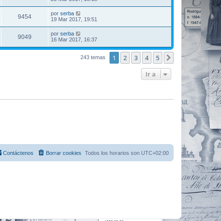
por
serba
9454
19 Mar 2017, 19:51
por
serba
9049
16 Mar 2017, 16:37
1
2
3
4
5
Siguiente
243 temas
Ir a
Contáctenos
Borrar cookies
Todos los horarios son
UTC+02:00