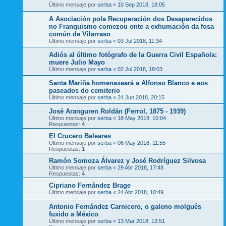
Último mensaje por
serba
«
10 Sep 2018, 18:05
A Asociación pola Recuperación dos Desaparecidos
no Franquismo comezou onte a exhumación da fosa
común de Vilarraso
Último mensaje por
serba
«
03 Jul 2018, 11:34
Adiós al último fotógrafo de la Guerra Civil Española:
muere Julio Mayo
Último mensaje por
serba
«
02 Jul 2018, 18:03
Santa Mariña homenaxeará a Alfonso Blanco e aos
paseados do cemiterio
Último mensaje por
serba
«
24 Jun 2018, 20:15
José Aranguren Roldán (Ferrol, 1875 - 1939)
Último mensaje por
serba
«
18 May 2018, 10:04
Respuestas:
4
El Crucero Baleares
Último mensaje por
serba
«
06 May 2018, 11:55
Respuestas:
1
Ramón Somoza Álvarez y José Rodríguez Silvosa
Último mensaje por
serba
«
29 Abr 2018, 17:48
Respuestas:
4
Cipriano Fernández Brage
Último mensaje por
serba
«
24 Abr 2018, 10:49
Antonio Fernández Carnicero, o galeno molgués
fuxido a México
Último mensaje por
serba
«
13 Mar 2018, 13:51