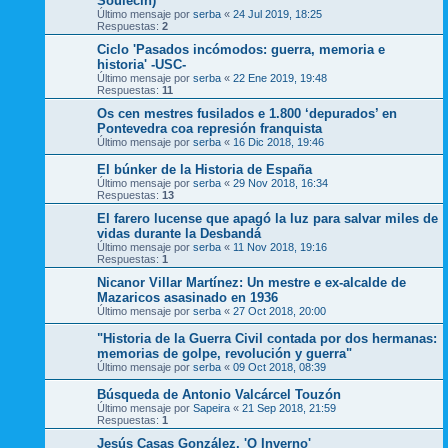
Soulecín)
Último mensaje por
serba
«
24 Jul 2019, 18:25
Respuestas:
2
Ciclo 'Pasados incómodos: guerra, memoria e
historia' -USC-
Último mensaje por
serba
«
22 Ene 2019, 19:48
Respuestas:
11
Os cen mestres fusilados e 1.800 ‘depurados’ en
Pontevedra coa represión franquista
Último mensaje por
serba
«
16 Dic 2018, 19:46
El búnker de la Historia de España
Último mensaje por
serba
«
29 Nov 2018, 16:34
Respuestas:
13
El farero lucense que apagó la luz para salvar miles de
vidas durante la Desbandá
Último mensaje por
serba
«
11 Nov 2018, 19:16
Respuestas:
1
Nicanor Villar Martínez: Un mestre e ex-alcalde de
Mazaricos asasinado en 1936
Último mensaje por
serba
«
27 Oct 2018, 20:00
"Historia de la Guerra Civil contada por dos hermanas:
memorias de golpe, revolución y guerra"
Último mensaje por
serba
«
09 Oct 2018, 08:39
Búsqueda de Antonio Valcárcel Touzón
Último mensaje por
Sapeira
«
21 Sep 2018, 21:59
Respuestas:
1
Jesús Casas González, 'O Inverno'