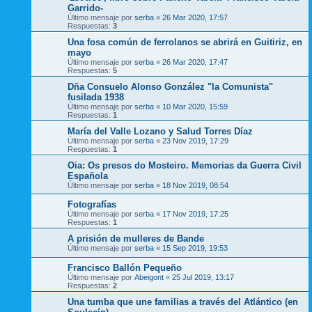
Garrido-
Último mensaje por
serba
«
26 Mar 2020, 17:57
Respuestas:
3
Una fosa común de ferrolanos se abrirá en Guitiriz, en
mayo
Último mensaje por
serba
«
26 Mar 2020, 17:47
Respuestas:
5
Dña Consuelo Alonso González "la Comunista"
fusilada 1938
Último mensaje por
serba
«
10 Mar 2020, 15:59
Respuestas:
1
María del Valle Lozano y Salud Torres Díaz
Último mensaje por
serba
«
23 Nov 2019, 17:29
Respuestas:
1
Oia: Os presos do Mosteiro. Memorias da Guerra Civil
Española
Último mensaje por
serba
«
18 Nov 2019, 08:54
Fotografías
Último mensaje por
serba
«
17 Nov 2019, 17:25
Respuestas:
1
A prisión de mulleres de Bande
Último mensaje por
serba
«
15 Sep 2019, 19:53
Francisco Ballón Pequeño
Último mensaje por
Abeigont
«
25 Jul 2019, 13:17
Respuestas:
2
Una tumba que une familias a través del Atlántico (en