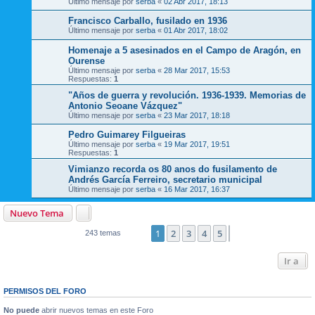
Último mensaje por
serba
«
02 Abr 2017, 18:13
Francisco Carballo, fusilado en 1936
Último mensaje por
serba
«
01 Abr 2017, 18:02
Homenaje a 5 asesinados en el Campo de Aragón, en
Ourense
Último mensaje por
serba
«
28 Mar 2017, 15:53
Respuestas:
1
"Años de guerra y revolución. 1936-1939. Memorias de
Antonio Seoane Vázquez"
Último mensaje por
serba
«
23 Mar 2017, 18:18
Pedro Guimarey Filgueiras
Último mensaje por
serba
«
19 Mar 2017, 19:51
Respuestas:
1
Vimianzo recorda os 80 anos do fusilamento de
Andrés García Ferreiro, secretario municipal
Último mensaje por
serba
«
16 Mar 2017, 16:37
Nuevo Tema
1
2
3
4
5
Siguiente
243 temas
Ir a
PERMISOS DEL FORO
No puede
abrir nuevos temas en este Foro