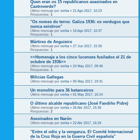
Quen eran os 15 republicanos asasinados en
Castroverde?
Último mensaje por
serba
«
21 Ago 2017, 10:23
Respuestas:
1
"Os nomes do terror. Galiza 1936: os verdugos que
nunca existiron"
Último mensaje por
serba
«
16 Ago 2017, 10:37
Respuestas:
1
Mártires de Anguieiro
Último mensaje por
serba
«
27 Jun 2017, 15:30
Respuestas:
1
<<Homenaje a los cinco lucenses fusilados el 21 de
octubre de 1936>>
Último mensaje por
serba
«
24 May 2017, 09:46
Respuestas:
1
Milicias Gallegas
Último mensaje por
serba
«
05 May 2017, 19:31
Un monolito para 36 betanceiros
Último mensaje por
serba
«
01 May 2017, 16:14
O último alcalde republicano (José Fandiño Pidre)
Último mensaje por
serba
«
26 Abr 2017, 15:36
Respuestas:
2
Asesinados en Narón
Último mensaje por
serba
«
22 Abr 2017, 16:29
"Entre el odio y la venganza. El Comité Internacional
de la Cruz Roja en la Guerra Civil española"