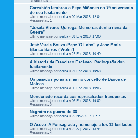
Respuestas:
1
Corcubión lembrou a Pepe Miñones no 79 aniversario
do seu fusilamento
Último mensaje por
serba
«
02 Mar 2018, 12:04
Respuestas:
1
“Josefa Álvarez Quiroga. Memorias dunha nena da
Guerra”
Último mensaje por
serba
«
31 Ene 2018, 17:00
José Varela Bouza (Pepe 'O Lobo') y José María
Blanco Barros ('Violín')
Último mensaje por
serba
«
25 Ene 2018, 10:49
A historia de Francisco Escáneo. Radiografía dun
fusilamento
Último mensaje por
serba
«
21 Ene 2018, 19:58
Os pasados polas armas no concello de Baños de
Molgas
Último mensaje por
serba
«
05 Ene 2018, 19:06
Mondoñedo recorda aos represaliados franquistas
Último mensaje por
serba
«
03 Ene 2018, 19:02
Respuestas:
3
Negreira na guerra do 36
Último mensaje por
serba
«
26 Nov 2017, 11:14
O Acevo -A Fonsagrada-, homenaje a los 13 fusilados
Último mensaje por
serba
«
29 Sep 2017, 18:44
Respuestas:
4