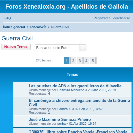
Foros Xenealoxía.org - Apellidos de Galicia
FAQ
Registrarse
Identificarse
B
Índice general
Xenealoxía
Guerra Civil
u
Guerra Civil
s
Nuevo Tema
Buscar
Búsqueda avanzada
c
a
1
2
3
4
5
Siguiente
243 temas
r
Temas
Las pruebas de ADN a los guerrilleros de Vilavella...
Último mensaje por
Casimira Mancebo
«
28 Mar 2021, 22:19
Respuestas:
4
El canónigo archivero entrega armamento de la Guerra
Civil..
Último mensaje por
Sandra06
«
02 Feb 2021, 04:57
Respuestas:
1
José e Maximino Somoza Piñeiro
Último mensaje por
serba
«
01 Abr 2020, 19:24
'1306/36', libro sobre Pancho Varela -Francisco Varela