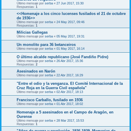
Último mensaje por
serba
«
27 Jun 2017, 15:30
Respuestas:
1
<<Homenaje a los cinco lucenses fusilados el 21 de octubre
de 1936>>
Último mensaje por
serba
«
24 May 2017, 09:46
Respuestas:
1
Milicias Gallegas
Último mensaje por
serba
«
05 May 2017, 19:31
Un monolito para 36 betanceiros
Último mensaje por
serba
«
01 May 2017, 16:14
O último alcalde republicano (José Fandiño Pidre)
Último mensaje por
serba
«
26 Abr 2017, 15:36
Respuestas:
2
Asesinados en Narón
Último mensaje por
serba
«
22 Abr 2017, 16:29
"Entre el odio y la venganza. El Comité Internacional de la
Cruz Roja en la Guerra Civil española"
Último mensaje por
serba
«
02 Abr 2017, 18:13
Francisco Carballo, fusilado en 1936
Último mensaje por
serba
«
01 Abr 2017, 18:02
Homenaje a 5 asesinados en el Campo de Aragón, en
Ourense
Último mensaje por
serba
«
28 Mar 2017, 15:53
Respuestas:
1
"Años de guerra y revolución. 1936-1939. Memorias de