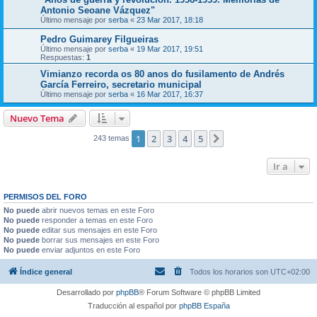
Antonio Seoane Vázquez"
Último mensaje por
serba
«
23 Mar 2017, 18:18
Pedro Guimarey Filgueiras
Último mensaje por
serba
«
19 Mar 2017, 19:51
Respuestas:
1
Vimianzo recorda os 80 anos do fusilamento de Andrés
García Ferreiro, secretario municipal
Último mensaje por
serba
«
16 Mar 2017, 16:37
Nuevo Tema
1
2
3
4
5
Siguiente
243 temas
Ir a
PERMISOS DEL FORO
No puede
abrir nuevos temas en este Foro
No puede
responder a temas en este Foro
No puede
editar sus mensajes en este Foro
No puede
borrar sus mensajes en este Foro
No puede
enviar adjuntos en este Foro
Índice general
Todos los horarios son
UTC+02:00
Desarrollado por
phpBB
® Forum Software © phpBB Limited
Traducción al español por
phpBB España