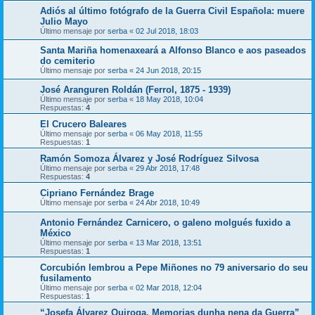
Adiós al último fotógrafo de la Guerra Civil Española: muere
Julio Mayo
Último mensaje por
serba
«
02 Jul 2018, 18:03
Santa Mariña homenaxeará a Alfonso Blanco e aos paseados
do cemiterio
Último mensaje por
serba
«
24 Jun 2018, 20:15
José Aranguren Roldán (Ferrol, 1875 - 1939)
Último mensaje por
serba
«
18 May 2018, 10:04
Respuestas:
4
El Crucero Baleares
Último mensaje por
serba
«
06 May 2018, 11:55
Respuestas:
1
Ramón Somoza Álvarez y José Rodríguez Silvosa
Último mensaje por
serba
«
29 Abr 2018, 17:48
Respuestas:
4
Cipriano Fernández Brage
Último mensaje por
serba
«
24 Abr 2018, 10:49
Antonio Fernández Carnicero, o galeno molgués fuxido a
México
Último mensaje por
serba
«
13 Mar 2018, 13:51
Respuestas:
1
Corcubión lembrou a Pepe Miñones no 79 aniversario do seu
fusilamento
Último mensaje por
serba
«
02 Mar 2018, 12:04
Respuestas:
1
“Josefa Álvarez Quiroga. Memorias dunha nena da Guerra”