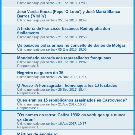
Último mensaje por
serba
«
31 Ene 2018, 17:00
José Varela Bouza (Pepe 'O Lobo') y José María Blanco
Barros ('Violín')
Último mensaje por
serba
«
25 Ene 2018, 10:49
A historia de Francisco Escáneo. Radiografía dun
fusilamento
Último mensaje por
serba
«
21 Ene 2018, 19:58
Os pasados polas armas no concello de Baños de Molgas
Último mensaje por
serba
«
05 Ene 2018, 19:06
Mondoñedo recorda aos represaliados franquistas
Último mensaje por
serba
«
03 Ene 2018, 19:02
Respuestas:
3
Negreira na guerra do 36
Último mensaje por
serba
«
26 Nov 2017, 11:14
O Acevo -A Fonsagrada-, homenaje a los 13 fusilados
Último mensaje por
serba
«
29 Sep 2017, 18:44
Respuestas:
4
Quen eran os 15 republicanos asasinados en Castroverde?
Último mensaje por
serba
«
21 Ago 2017, 10:23
Respuestas:
1
"Os nomes do terror. Galiza 1936: os verdugos que nunca
existiron"
Último mensaje por
serba
«
16 Ago 2017, 10:37
Respuestas:
1
Mártires de Anguieiro