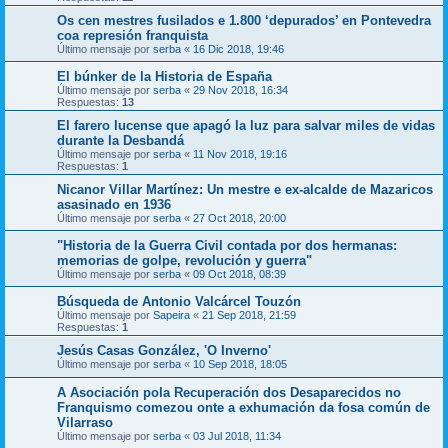
Os cen mestres fusilados e 1.800 ‘depurados’ en Pontevedra
coa represión franquista
Último mensaje por
serba
«
16 Dic 2018, 19:46
El búnker de la Historia de España
Último mensaje por
serba
«
29 Nov 2018, 16:34
Respuestas:
13
El farero lucense que apagó la luz para salvar miles de vidas
durante la Desbandá
Último mensaje por
serba
«
11 Nov 2018, 19:16
Respuestas:
1
Nicanor Villar Martínez: Un mestre e ex-alcalde de Mazaricos
asasinado en 1936
Último mensaje por
serba
«
27 Oct 2018, 20:00
"Historia de la Guerra Civil contada por dos hermanas:
memorias de golpe, revolución y guerra"
Último mensaje por
serba
«
09 Oct 2018, 08:39
Búsqueda de Antonio Valcárcel Touzón
Último mensaje por
Sapeira
«
21 Sep 2018, 21:59
Respuestas:
1
Jesús Casas González, 'O Inverno'
Último mensaje por
serba
«
10 Sep 2018, 18:05
A Asociación pola Recuperación dos Desaparecidos no
Franquismo comezou onte a exhumación da fosa común de
Vilarraso
Último mensaje por
serba
«
03 Jul 2018, 11:34