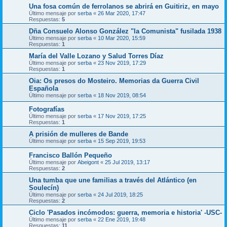
Una fosa común de ferrolanos se abrirá en Guitiriz, en mayo
Último mensaje por
serba
«
26 Mar 2020, 17:47
Respuestas:
5
Dña Consuelo Alonso González "la Comunista" fusilada 1938
Último mensaje por
serba
«
10 Mar 2020, 15:59
Respuestas:
1
María del Valle Lozano y Salud Torres Díaz
Último mensaje por
serba
«
23 Nov 2019, 17:29
Respuestas:
1
Oia: Os presos do Mosteiro. Memorias da Guerra Civil
Española
Último mensaje por
serba
«
18 Nov 2019, 08:54
Fotografías
Último mensaje por
serba
«
17 Nov 2019, 17:25
Respuestas:
1
A prisión de mulleres de Bande
Último mensaje por
serba
«
15 Sep 2019, 19:53
Francisco Ballón Pequeño
Último mensaje por
Abeigont
«
25 Jul 2019, 13:17
Respuestas:
2
Una tumba que une familias a través del Atlántico (en
Soulecín)
Último mensaje por
serba
«
24 Jul 2019, 18:25
Respuestas:
2
Ciclo 'Pasados incómodos: guerra, memoria e historia' -USC-
Último mensaje por
serba
«
22 Ene 2019, 19:48
Respuestas:
11