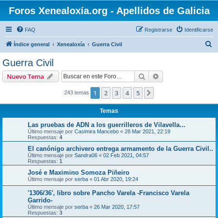
Foros Xenealoxía.org - Apellidos de Galicia
FAQ
Registrarse
Identificarse
B
Índice general
Xenealoxía
Guerra Civil
u
Guerra Civil
s
Buscar
Búsqueda avanzad
Nuevo Tema
c
a
1
2
3
4
5
Siguiente
243 temas
r
Temas
Las pruebas de ADN a los guerrilleros de Vilavella...
Último mensaje por
Casimira Mancebo
«
28 Mar 2021, 22:19
Respuestas:
4
El canónigo archivero entrega armamento de la Guerra Civil..
Último mensaje por
Sandra06
«
02 Feb 2021, 04:57
Respuestas:
1
José e Maximino Somoza Piñeiro
Último mensaje por
serba
«
01 Abr 2020, 19:24
'1306/36', libro sobre Pancho Varela -Francisco Varela
Garrido-
Último mensaje por
serba
«
26 Mar 2020, 17:57
Respuestas:
3