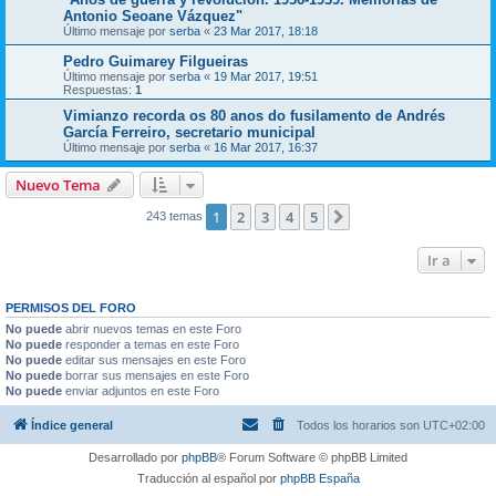
Antonio Seoane Vázquez"
Último mensaje por
serba
«
23 Mar 2017, 18:18
Pedro Guimarey Filgueiras
Último mensaje por
serba
«
19 Mar 2017, 19:51
Respuestas:
1
Vimianzo recorda os 80 anos do fusilamento de Andrés
García Ferreiro, secretario municipal
Último mensaje por
serba
«
16 Mar 2017, 16:37
Nuevo Tema
1
2
3
4
5
Siguiente
243 temas
Ir a
PERMISOS DEL FORO
No puede
abrir nuevos temas en este Foro
No puede
responder a temas en este Foro
No puede
editar sus mensajes en este Foro
No puede
borrar sus mensajes en este Foro
No puede
enviar adjuntos en este Foro
Índice general
Todos los horarios son
UTC+02:00
Desarrollado por
phpBB
® Forum Software © phpBB Limited
Traducción al español por
phpBB España