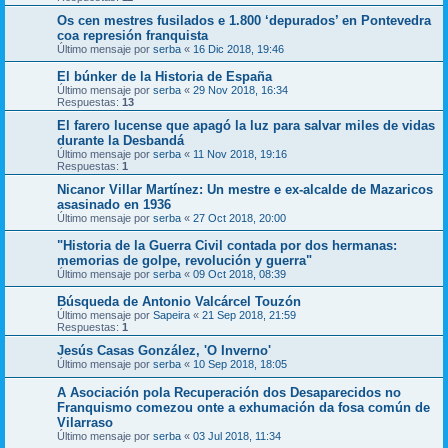
Os cen mestres fusilados e 1.800 ‘depurados’ en Pontevedra
coa represión franquista
Último mensaje por
serba
«
16 Dic 2018, 19:46
El búnker de la Historia de España
Último mensaje por
serba
«
29 Nov 2018, 16:34
Respuestas:
13
El farero lucense que apagó la luz para salvar miles de vidas
durante la Desbandá
Último mensaje por
serba
«
11 Nov 2018, 19:16
Respuestas:
1
Nicanor Villar Martínez: Un mestre e ex-alcalde de Mazaricos
asasinado en 1936
Último mensaje por
serba
«
27 Oct 2018, 20:00
"Historia de la Guerra Civil contada por dos hermanas:
memorias de golpe, revolución y guerra"
Último mensaje por
serba
«
09 Oct 2018, 08:39
Búsqueda de Antonio Valcárcel Touzón
Último mensaje por
Sapeira
«
21 Sep 2018, 21:59
Respuestas:
1
Jesús Casas González, 'O Inverno'
Último mensaje por
serba
«
10 Sep 2018, 18:05
A Asociación pola Recuperación dos Desaparecidos no
Franquismo comezou onte a exhumación da fosa común de
Vilarraso
Último mensaje por
serba
«
03 Jul 2018, 11:34