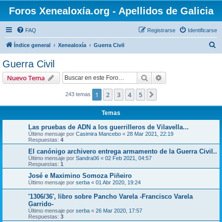
Foros Xenealoxía.org - Apellidos de Galicia
FAQ
Registrarse
Identificarse
B
Índice general
Xenealoxía
Guerra Civil
u
Guerra Civil
s
Buscar
Búsqueda avanzad
Nuevo Tema
c
a
1
2
3
4
5
Siguiente
243 temas
r
Temas
Las pruebas de ADN a los guerrilleros de Vilavella...
Último mensaje por
Casimira Mancebo
«
28 Mar 2021, 22:19
Respuestas:
4
El canónigo archivero entrega armamento de la Guerra Civil..
Último mensaje por
Sandra06
«
02 Feb 2021, 04:57
Respuestas:
1
José e Maximino Somoza Piñeiro
Último mensaje por
serba
«
01 Abr 2020, 19:24
'1306/36', libro sobre Pancho Varela -Francisco Varela
Garrido-
Último mensaje por
serba
«
26 Mar 2020, 17:57
Respuestas:
3